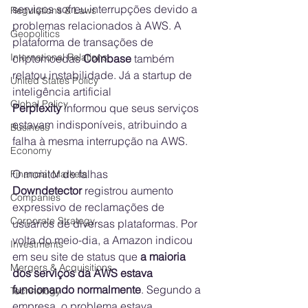
serviços sofreu interrupções devido a 
Regulations & Laws
problemas relacionados à AWS. A 
Geopolitics
plataforma de transações de 
International Relations
criptomoedas 
Coinbase
 também 
relatou instabilidade. Já a startup de 
United States Policy
inteligência artificial 
Global Policy
Perplexity
 informou que seus serviços 
estavam indisponíveis, atribuindo a 
Business
falha à mesma interrupção na AWS.
Economy
O monitor de falhas 
Financial Markets
Downdetector
 registrou aumento 
Companies
expressivo de reclamações de 
Corporate Strategy
usuários de diversas plataformas. Por 
volta do meio-dia, a Amazon indicou 
Investments
em seu site de status que 
a maioria 
Mergers & Acquisitions
dos serviços da AWS estava 
funcionando normalmente
. Segundo a 
Technology
empresa, o problema estava 