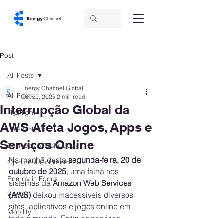
Post
All Posts
Energy Channel Global
All Posts
Oct 20, 2025
2 min read
Interrupção Global da
Highlight
AWS Afeta Jogos, Apps e
Latest News
Serviços Online
Business & Technology
Na manhã desta 
segunda-feira, 20 de 
Opinion & Columnists
outubro de 2025
, uma falha nos 
Energy in Focus
sistemas da 
Amazon Web Services 
(AWS)
 deixou inacessíveis diversos 
Videos
sites, aplicativos e jogos online em 
Mobility