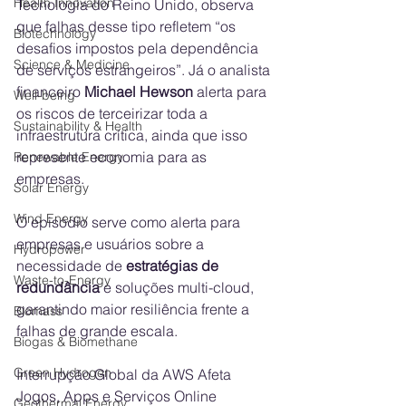
Health Innovation
Tecnologia do Reino Unido, observa 
que falhas desse tipo refletem “os 
Biotechnology
desafios impostos pela dependência 
Science & Medicine
de serviços estrangeiros”. Já o analista 
financeiro 
Michael Hewson
 alerta para 
Well-being
os riscos de terceirizar toda a 
Sustainability & Health
infraestrutura crítica, ainda que isso 
represente economia para as 
Renewable Energy
empresas.
Solar Energy
Wind Energy
O episódio serve como alerta para 
empresas e usuários sobre a 
Hydropower
necessidade de 
estratégias de 
Waste-to-Energy
redundância
 e soluções multi-cloud, 
garantindo maior resiliência frente a 
Biomass
falhas de grande escala.
Biogas & Biomethane
Green Hydrogen
Interrupção Global da AWS Afeta 
Jogos, Apps e Serviços Online
Geothermal Energy