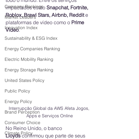
todo o mundo. Entre os serviços 
Company Rankings
impactados estão 
Snapchat, Fortnite, 
Roblox, Brawl Stars, Airbnb, Reddit
 e 
Market Leaders
plataformas de vídeo como o 
Prime 
Innovation Index
Video
.
Sustainability & ESG Index
Energy Companies Ranking
Electric Mobility Ranking
Energy Storage Ranking
United States Policy
Public Policy
Energy Policy
Interrupção Global da AWS Afeta Jogos, 
Brand Perception
Apps e Serviços Online
Consumer Choice
No Reino Unido, o banco 
Climate Policy
Lloyds
 confirmou que parte de seus 