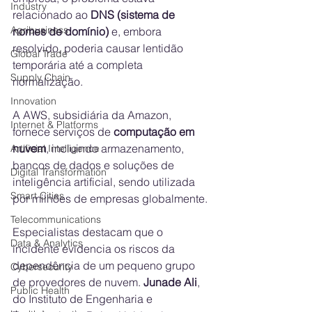
Industry
relacionado ao 
DNS (sistema de 
Agribusiness
nomes de domínio)
 e, embora 
resolvido, poderia causar lentidão 
Global Trade
temporária até a completa 
Supply Chain
normalização.
Innovation
A AWS, subsidiária da Amazon, 
Internet & Platforms
fornece serviços de 
computação em 
nuvem
, incluindo armazenamento, 
Artificial Intelligence
bancos de dados e soluções de 
Digital Transformation
inteligência artificial, sendo utilizada 
Smart Cities
por milhões de empresas globalmente.
Telecommunications
Especialistas destacam que o 
Data & Analytics
incidente evidencia os riscos da 
dependência de um pequeno grupo 
Cybersecurity
de provedores de nuvem. 
Junade Ali
, 
Public Health
do Instituto de Engenharia e 