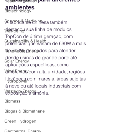
Health Innovation
ambientes
Biotechnology
Science & Medicine
A fabricante chinesa também 
destacou sua linha de módulos 
Well-being
TopCon de última geração, com 
Sustainability & Health
potências que variam de 630W a mais 
de 700W, pensados para atender 
Renewable Energy
desde usinas de grande porte até 
Solar Energy
aplicações específicas, como 
Wind Energy
ambientes com alta umidade, regiões 
litorâneas com maresia, áreas sujeitas 
Hydropower
à neve ou até locais industriais com 
Waste-to-Energy
exposição a amônia.
Biomass
Biogas & Biomethane
Green Hydrogen
Geothermal Energy