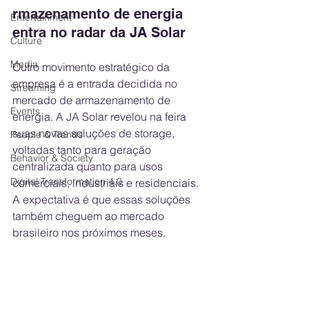
rmazenamento de energia 
Entertainment
entra no radar da JA Solar
Culture
Media
Outro movimento estratégico da 
empresa é a entrada decidida no 
Streaming
mercado de armazenamento de 
Events
energia. A JA Solar revelou na feira 
suas novas soluções de storage, 
People & Trends
voltadas tanto para geração 
Behavior & Society
centralizada quanto para usos 
Digital Transformation 4.0
comerciais, industriais e residenciais. 
A expectativa é que essas soluções 
também cheguem ao mercado 
brasileiro nos próximos meses.