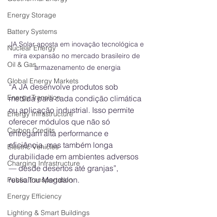
Energy Storage
Battery Systems
JA Solar aposta em inovação tecnológica e 
Nuclear Energy
mira expansão no mercado brasileiro de 
Oil & Gas
armazenamento de energia
Global Energy Markets
“A JA desenvolve produtos sob 
Energy Transition
medida para cada condição climática 
ou aplicação industrial. Isso permite 
Energy Infrastructure
oferecer módulos que não só 
Carbon Credits
entregam alta performance e 
eficiência, mas também longa 
Electric Vehicles
durabilidade em ambientes adversos 
Charging Infrastructure
— desde desertos até granjas”, 
ressaltou Magdalon.
Public Transportation
Energy Efficiency
Lighting & Smart Buildings