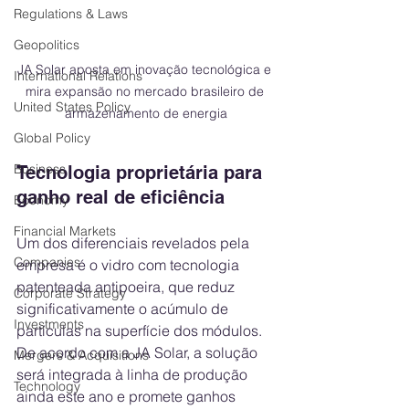
Regulations & Laws
Geopolitics
JA Solar aposta em inovação tecnológica e 
International Relations
mira expansão no mercado brasileiro de 
United States Policy
armazenamento de energia
Global Policy
Business
Tecnologia proprietária para 
ganho real de eficiência
Economy
Financial Markets
Um dos diferenciais revelados pela 
Companies
empresa é o vidro com tecnologia 
patenteada antipoeira, que reduz 
Corporate Strategy
significativamente o acúmulo de 
Investments
partículas na superfície dos módulos. 
De acordo com a JA Solar, a solução 
Mergers & Acquisitions
será integrada à linha de produção 
Technology
ainda este ano e promete ganhos 