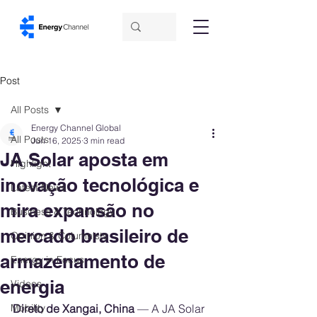
Post
All Posts
Energy Channel Global
All Posts
Jun 16, 2025
3 min read
JA Solar aposta em
Highlight
inovação tecnológica e
Latest News
mira expansão no
Business & Technology
mercado brasileiro de
Opinion & Columnists
armazenamento de
Energy in Focus
energia
Videos
Mobility
Direto de Xangai, China
 — A JA Solar 