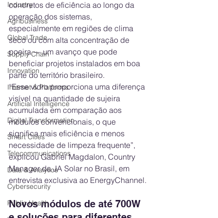
concretos de eficiência ao longo da 
Industry
operação dos sistemas, 
Agribusiness
especialmente em regiões de clima 
Global Trade
seco ou com alta concentração de 
poeira — um avanço que pode 
Supply Chain
beneficiar projetos instalados em boa 
Innovation
parte do território brasileiro.
“Esse vidro proporciona uma diferença 
Internet & Platforms
visível na quantidade de sujeira 
Artificial Intelligence
acumulada em comparação aos 
Digital Transformation
módulos convencionais, o que 
significa mais eficiência e menos 
Smart Cities
necessidade de limpeza frequente”, 
Telecommunications
explicou Gabriel Magdalon, Country 
Manager da JA Solar no Brasil, em 
Data & Analytics
entrevista exclusiva ao EnergyChannel.
Cybersecurity
Novos módulos de até 700W 
Public Health
e soluções para diferentes 