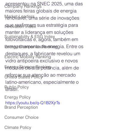
apresentou na SNEC 2025, uma das 
Company Rankings
maiores feiras globais de energia 
Market Leaders
renovável, uma série de inovações 
que reafirmam sua estratégia para 
Innovation Index
manter a liderança em soluções 
Sustainability & ESG Index
fotovoltaicas e, agora, também em 
armazenamento de energia. Entre os 
Energy Companies Ranking
destaques, a fabricante revelou um 
Electric Mobility Ranking
vidro antipoeira exclusivo e novos 
Energy Storage Ranking
módulos de alta potência, além de 
reforçar sua atenção ao mercado 
United States Policy
latino-americano, especialmente o 
Public Policy
Brasil.
Energy Policy
https://youtu.be/q-Q1B2XjrTs
Brand Perception
Consumer Choice
Climate Policy