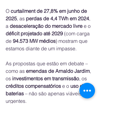
O 
curtailment de 27,8% em junho de 
2025
, as 
perdas de 4,4 TWh em 2024
, 
a 
desaceleração do mercado livre
 e o 
déficit projetado até 2029
 (com carga 
de 
94.573 MW médios
) mostram que 
estamos diante de um impasse.
As propostas que estão em debate – 
como as 
emendas de Arnaldo Jardim
, 
os 
investimentos em transmissão
, os 
créditos compensatórios
 e o 
uso de 
baterias
 – não são apenas viáveis. São 
urgentes.