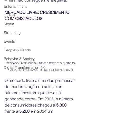
– mas não conseguem entregá-la.
Entertainment
MERCADO LIVRE: CRESCIMENTO 
Culture
COM OBSTÁCULOS
Media
Streaming
Events
People & Trends
Behavior & Society
MERCADO LIVRE, CURTAILMENT E DÉFICIT: O CUSTO DA 
Digital Transformation 4.0
FALTA DE PLANEJAMENTO ENERGÉTICO NO BRASIL
O mercado livre é uma das promessas 
de modernização do setor, e os 
números mostram que ele está 
ganhando corpo. Em 2025, o número 
de consumidores chegou a 
5.800
, 
frente a 
5.200
 em 2024 um 