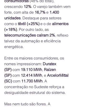
consumidoras
 (48% do total), 
crescendo 
12%
. O varejo também vem 
forte, com alta de 
16,7%
 e 
1.400 
unidades
. Destaque para setores 
como o 
têxtil (+25%)
 e o de 
alimentos 
(+18%)
. Por outro lado, as 
telecomunicações caíram 2%
, reflexo 
talvez da automação e eficiência 
energética.
Entre os maiores consumidores, os 
nomes impressionam: 
Duratex 
(SP)
 com 
19.110 MWh
, 
Raízen 
(SP)
 com 
12.414 MWh
, e 
ArcelorMittal 
(SC)
 com 
11.700 MWh
. A 
concentração no Sudeste reforça a 
desigualdade estrutural do sistema.
Mas nem tudo são flores. A 