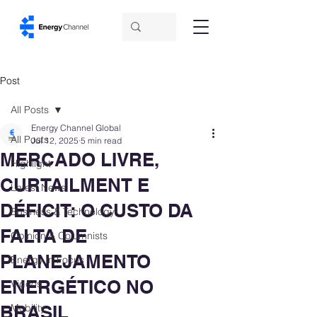
Post
All Posts
Energy Channel Global
All Posts
Jul 12, 2025
5 min read
MERCADO LIVRE,
Highlight
CURTAILMENT E
Latest News
DÉFICIT: O CUSTO DA
Business & Technology
FALTA DE
Opinion & Columnists
PLANEJAMENTO
Energy in Focus
ENERGÉTICO NO
Videos
BRASIL
Mobility