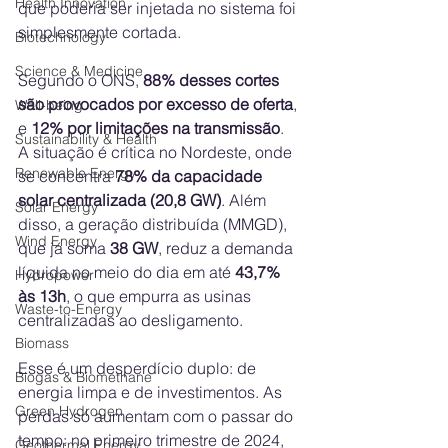
Health Innovation
que poderia ser injetada no sistema foi 
simplesmente cortada.
Biotechnology
Science & Medicine
Segundo o ONS, 
88% desses cortes 
são provocados por excesso de oferta
, 
Well-being
e 
12% por limitações na transmissão
. 
Sustainability & Health
A situação é crítica no Nordeste, onde 
Renewable Energy
se concentra 
78% da capacidade 
solar centralizada (20,8 GW)
. Além 
Solar Energy
disso, a geração distribuída (MMGD), 
Wind Energy
que já soma 
38 GW
, reduz a demanda 
líquida no meio do dia em até 
43,7% 
Hydropower
às 13h
, o que empurra as usinas 
Waste-to-Energy
centralizadas ao desligamento.
Biomass
Esse é um desperdício duplo: de 
Biogas & Biomethane
energia limpa e de investimentos. As 
Green Hydrogen
perdas só aumentam com o passar do 
tempo: no primeiro trimestre de 2024, 
Geothermal Energy