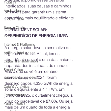
A seguir, exponho esses desafios 
Industry
interligados, suas causas e caminhos 
Agribusiness
possíveis para garantir um sistema 
energético mais equilibrado e eficiente.
Global Trade
Supply Chain
CURTAILMENT SOLAR: 
DESPERDÍCIO DE ENERGIA LIMPA
Innovation
Internet & Platforms
A energia solar deveria ser motivo de 
Artificial Intelligence
orgulho no Brasil. Afinal, temos 
abundância de sol e uma das maiores 
Digital Transformation
capacidades instaladas do mundo. 
Smart Cities
Mas o que se vê é um cenário 
alarmante: só em 2024, foram 
Telecommunications
desperdiçados 4.330 GWh de energia 
Data & Analytics
solar o equivalente a 4,4 TWh. Em 
Cybersecurity
junho de 2025, o curtailment chegou a 
um pico inaceitável de 
27,8%
. Ou seja, 
Public Health
mais de um quarto de toda a energia 