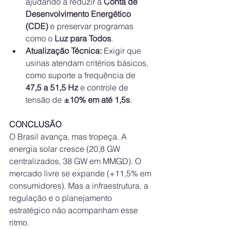
ajudando a reduzir a 
Conta de 
Desenvolvimento Energético 
(CDE)
 e preservar programas 
como o 
Luz para Todos
.
Atualização Técnica:
 Exigir que 
usinas atendam critérios básicos, 
como suporte a frequência de 
47,5 a 51,5 Hz
 e controle de 
tensão de 
±10% em até 1,5s
.
CONCLUSÃO
O Brasil avança, mas tropeça. A 
energia solar cresce (20,8 GW 
centralizados, 38 GW em MMGD). O 
mercado livre se expande (+11,5% em 
consumidores). Mas a infraestrutura, a 
regulação e o planejamento 
estratégico não acompanham esse 
ritmo.