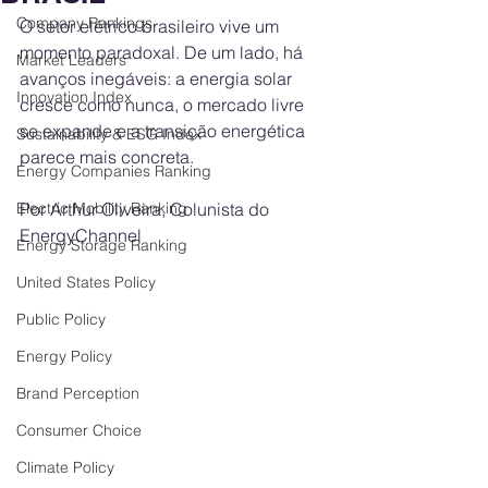
Company Rankings
O setor elétrico brasileiro vive um 
momento paradoxal. De um lado, há 
Market Leaders
avanços inegáveis: a energia solar 
Innovation Index
cresce como nunca, o mercado livre 
se expande e a transição energética 
Sustainability & ESG Index
parece mais concreta. 
Energy Companies Ranking
Electric Mobility Ranking
Por Arthur Oliveira, Colunista do 
EnergyChannel
Energy Storage Ranking
United States Policy
Public Policy
Energy Policy
Brand Perception
Consumer Choice
Climate Policy