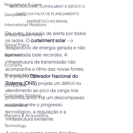
Regulations & Laws
MERCADO LIVRE, CURTAILMENT E DÉFICIT: O 
CUSTO DA FALTA DE PLANEJAMENTO 
Geopolitics
ENERGÉTICO NO BRASIL
International Relations
De outro, há sinais de alerta por todos 
United States Policy
os lados. O 
curtailment solar
 – o 
Global Policy
desperdício de energia gerada e não 
aproveitada bate recordes. A 
Business
infraestrutura de transmissão não 
Economy
acompanha o ritmo das novas fontes. 
Financial Markets
E o próprio 
Operador Nacional do 
Sistema (ONS)
 projeta um déficit no 
Companies
atendimento ao pico da carga nos 
Corporate Strategy
próximos anos. Há um descompasso 
evidente entre o progresso 
Investments
tecnológico, a regulação e a 
Mergers & Acquisitions
infraestrutura existente.
Technology