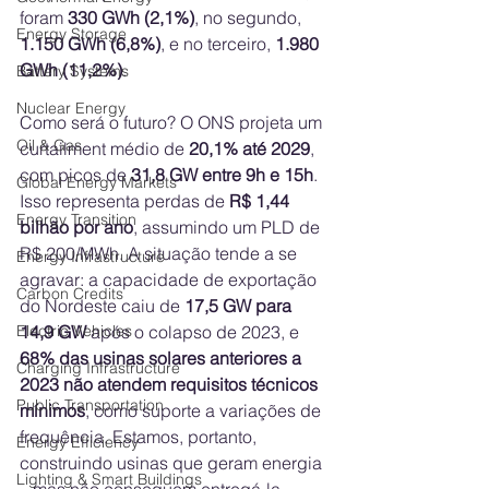
foram 
330 GWh (2,1%)
, no segundo, 
Energy Storage
1.150 GWh (6,8%)
, e no terceiro, 
1.980 
GWh (11,2%)
.
Battery Systems
Nuclear Energy
Como será o futuro? O ONS projeta um 
Oil & Gas
curtailment médio de 
20,1% até 2029
, 
com picos de 
31,8 GW entre 9h e 15h
. 
Global Energy Markets
Isso representa perdas de 
R$ 1,44 
Energy Transition
bilhão por ano
, assumindo um PLD de 
R$ 200/MWh. A situação tende a se 
Energy Infrastructure
agravar: a capacidade de exportação 
Carbon Credits
do Nordeste caiu de 
17,5 GW para 
Electric Vehicles
14,9 GW
 após o colapso de 2023, e 
68% das usinas solares anteriores a 
Charging Infrastructure
2023 não atendem requisitos técnicos 
Public Transportation
mínimos
, como suporte a variações de 
frequência. Estamos, portanto, 
Energy Efficiency
construindo usinas que geram energia 
Lighting & Smart Buildings