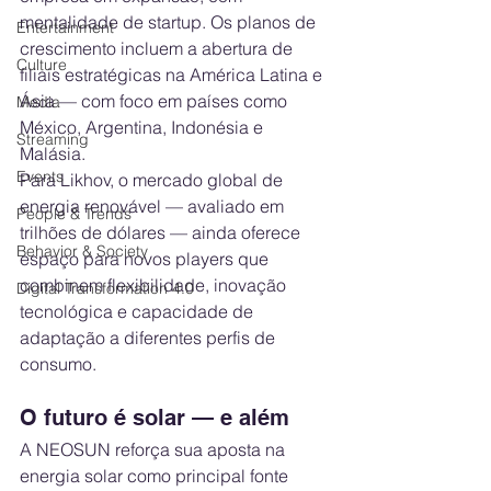
mentalidade de startup. Os planos de 
Entertainment
crescimento incluem a abertura de 
Culture
filiais estratégicas na América Latina e 
Ásia — com foco em países como 
Media
México, Argentina, Indonésia e 
Streaming
Malásia.
Events
Para Likhov, o mercado global de 
energia renovável — avaliado em 
People & Trends
trilhões de dólares — ainda oferece 
Behavior & Society
espaço para novos players que 
combinem flexibilidade, inovação 
Digital Transformation 4.0
tecnológica e capacidade de 
adaptação a diferentes perfis de 
consumo.
O futuro é solar — e além
A NEOSUN reforça sua aposta na 
energia solar como principal fonte 