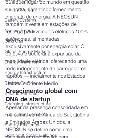
qualquer lugar do mundo em questão 
de horas, garantindo fornecimento 
Energy Storage
imediato de energia. A NEOSUN 
Battery Systems
também investe em estações de 
Nuclear Energy
recarga para veículos elétricos 100% 
autônomas, alimentadas 
Oil & Gas
exclusivamente por energia solar. O 
Global Energy Markets
objetivo é acelerar a expansão da 
mobilidade elétrica, oferecendo uma 
Energy Transition
rede independente de carregadores 
Energy Infrastructure
rápidos — inicialmente nos Estados 
Unidos e Oriente Médio.
Carbon Credits
Crescimento global com 
Electric Vehicles
DNA de startup
Charging Infrastructure
Apesar da presença consolidada em 
mercados como África do Sul, Quênia 
Public Transportation
e Emirados Árabes Unidos, a 
Energy Efficiency
NEOSUN se define como uma 
Lighting & Smart Buildings
empresa em expansão, com 