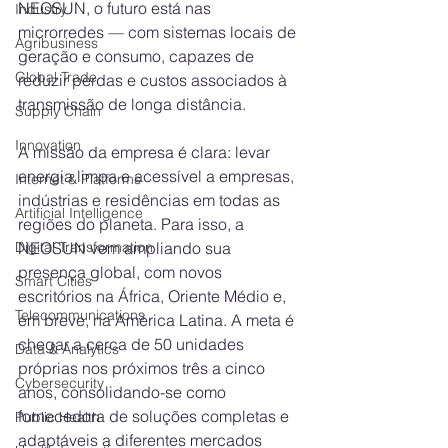
NEOSUN, o futuro está nas 
Industry
microrredes — com sistemas locais de 
Agribusiness
geração e consumo, capazes de 
Global Trade
reduzir perdas e custos associados à 
transmissão de longa distância.
Supply Chain
Innovation
A missão da empresa é clara: levar 
energia limpa e acessível a empresas, 
Internet & Platforms
indústrias e residências em todas as 
Artificial Intelligence
regiões do planeta. Para isso, a 
NEOSUN vem ampliando sua 
Digital Transformation
presença global, com novos 
Smart Cities
escritórios na África, Oriente Médio e, 
Telecommunications
em breve, na América Latina. A meta é 
chegar a cerca de 50 unidades 
Data & Analytics
próprias nos próximos três a cinco 
Cybersecurity
anos, consolidando-se como 
fornecedora de soluções completas e 
Public Health
adaptáveis a diferentes mercados 