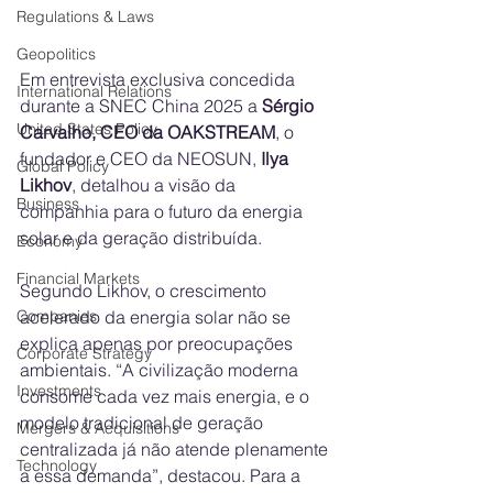
Regulations & Laws
Geopolitics
Em entrevista exclusiva concedida 
International Relations
durante a SNEC China 2025 a 
Sérgio 
United States Policy
Carvalho, CEO da OAKSTREAM
, o 
fundador e CEO da NEOSUN, 
Ilya 
Global Policy
Likhov
, detalhou a visão da 
Business
companhia para o futuro da energia 
solar e da geração distribuída.
Economy
Financial Markets
Segundo Likhov, o crescimento 
acelerado da energia solar não se 
Companies
explica apenas por preocupações 
Corporate Strategy
ambientais. “A civilização moderna 
Investments
consome cada vez mais energia, e o 
modelo tradicional de geração 
Mergers & Acquisitions
centralizada já não atende plenamente 
Technology
a essa demanda”, destacou. Para a 