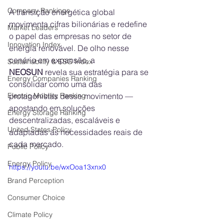
Company Rankings
A transição energética global 
movimenta cifras bilionárias e redefine 
Market Leaders
o papel das empresas no setor de 
Innovation Index
energia renovável. De olho nesse 
cenário em expansão, a 
Sustainability & ESG Index
NEOSUN
 revela sua estratégia para se 
Energy Companies Ranking
consolidar como uma das 
Electric Mobility Ranking
protagonistas desse movimento — 
apostando em soluções 
Energy Storage Ranking
descentralizadas, escaláveis e 
United States Policy
adaptadas às necessidades reais de 
cada mercado.
Public Policy
Energy Policy
https://youtu.be/wxOoa13xnx0
Brand Perception
Consumer Choice
Climate Policy