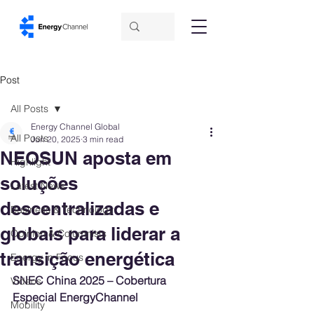
Post
All Posts
Energy Channel Global
All Posts
Jun 20, 2025
3 min read
NEOSUN aposta em
Highlight
soluções
Latest News
descentralizadas e
Business & Technology
globais para liderar a
Opinion & Columnists
transição energética
Energy in Focus
SNEC China 2025 – Cobertura 
Videos
Especial EnergyChannel
Mobility