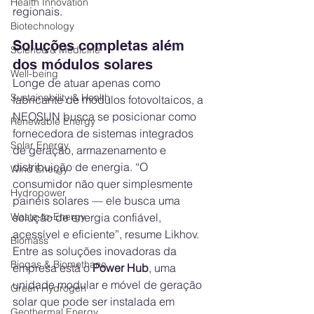
Health Innovation
regionais.
Biotechnology
Soluções completas além 
Science & Medicine
dos módulos solares
Well-being
Longe de atuar apenas como 
Sustainability & Health
fabricante de módulos fotovoltaicos, a 
NEOSUN busca se posicionar como 
Renewable Energy
fornecedora de sistemas integrados 
Solar Energy
de geração, armazenamento e 
distribuição de energia. “O 
Wind Energy
consumidor não quer simplesmente 
Hydropower
painéis solares — ele busca uma 
solução de energia confiável, 
Waste-to-Energy
acessível e eficiente”, resume Likhov.
Biomass
Entre as soluções inovadoras da 
Biogas & Biomethane
empresa está o 
Power Hub
, uma 
unidade modular e móvel de geração 
Green Hydrogen
solar que pode ser instalada em 
Geothermal Energy