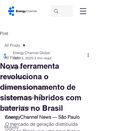
Post
All Posts
Energy Channel Global
All Posts
Oct 15, 2025
3 min read
Nova ferramenta
Highlight
revoluciona o
Latest News
dimensionamento de
Business & Technology
sistemas híbridos com
Opinion & Columnists
baterias no Brasil
Energy in Focus
EnergyChannel News — São Paulo
Videos
O mercado de geração distribuída 
Mobility