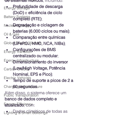
de sistemas híbridos
, incluindo:
Profundidade de descarga 
Energy Storage
(DoD)
 e 
eficiência de ciclo 
Battery Systems
completo (RTE)
;
Degradação e ciclagem de 
Nuclear Energy
baterias (6.000 ciclos ou mais)
;
Oil & Gas
Comparação entre químicas 
Global Energy Markets
(LiFePO₄, NMC, NCA, NIBs)
;
Configurações de BMS 
Energy Transition
centralizado ou modular
;
Energy Infrastructure
Dimensionamento do inversor 
(Low/High Voltage, Potência 
Carbon Credits
Nominal, EPS e Pico)
;
Electric Vehicles
Tempo de suporte a picos de 2 a 
60 segundos
.
Charging Infrastructure
Além disso, o sistema oferece um 
Public Transportation
banco de dados completo e 
Energy Efficiency
atualizado
, com:
Dados climáticos de todas as 
Lighting & Smart Buildings