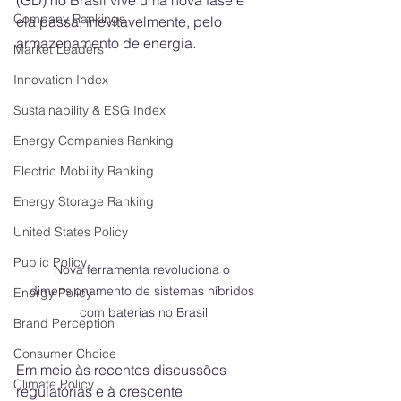
(GD) no Brasil vive uma nova fase e 
Company Rankings
ela passa, inevitavelmente, pelo 
armazenamento de energia. 
Market Leaders
Innovation Index
Sustainability & ESG Index
Energy Companies Ranking
Electric Mobility Ranking
Energy Storage Ranking
United States Policy
Public Policy
Nova ferramenta revoluciona o 
dimensionamento de sistemas híbridos 
Energy Policy
com baterias no Brasil
Brand Perception
Consumer Choice
Em meio às recentes discussões 
Climate Policy
regulatórias e à crescente 