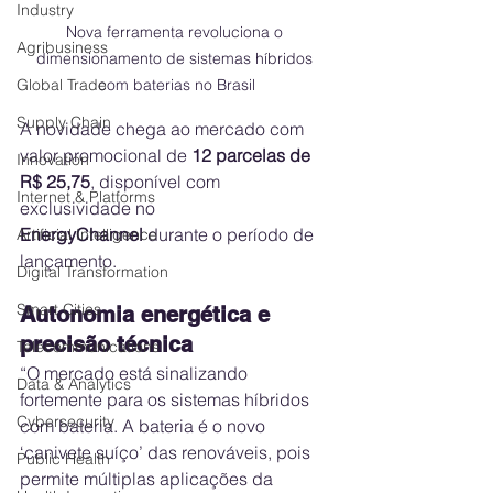
Industry
Nova ferramenta revoluciona o 
Agribusiness
dimensionamento de sistemas híbridos 
Global Trade
com baterias no Brasil
Supply Chain
A novidade chega ao mercado com 
valor promocional de 
12 parcelas de 
Innovation
R$ 25,75
, disponível com 
Internet & Platforms
exclusividade no 
EnergyChannel
 durante o período de 
Artificial Intelligence
lançamento.
Digital Transformation
Smart Cities
Autonomia energética e 
precisão técnica
Telecommunications
“O mercado está sinalizando 
Data & Analytics
fortemente para os sistemas híbridos 
Cybersecurity
com bateria. A bateria é o novo 
‘canivete suíço’ das renováveis, pois 
Public Health
permite múltiplas aplicações da 