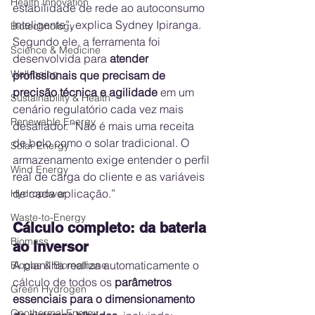
Health Innovation
estabilidade de rede ao autoconsumo 
inteligente”, explica Sydney Ipiranga. 
Biotechnology
Segundo ele, a ferramenta foi 
Science & Medicine
desenvolvida para 
atender 
Well-being
profissionais que precisam de 
precisão técnica e agilidade
 em um 
Sustainability & Health
cenário regulatório cada vez mais 
Renewable Energy
desafiador. “Não é mais uma receita 
de bolo como o solar tradicional. O 
Solar Energy
armazenamento exige entender o perfil 
Wind Energy
real de carga do cliente e as variáveis 
de cada aplicação.”
Hydropower
Waste-to-Energy
Cálculo completo: da bateria 
Biomass
ao inversor
A planilha realiza automaticamente o 
Biogas & Biomethane
cálculo de todos os 
parâmetros 
Green Hydrogen
essenciais para o dimensionamento 
Geothermal Energy