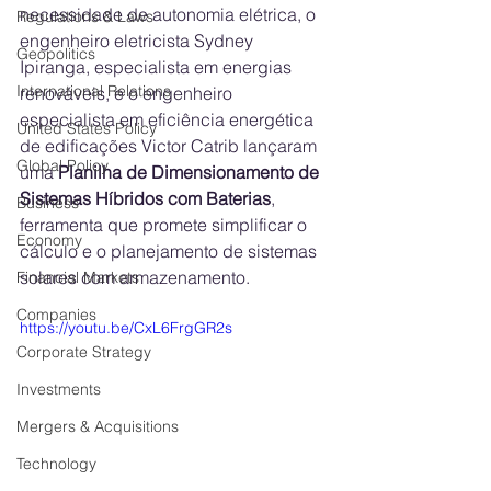
necessidade de autonomia elétrica, o 
Regulations & Laws
engenheiro eletricista Sydney 
Geopolitics
Ipiranga, especialista em energias 
International Relations
renováveis, e o engenheiro 
especialista em eficiência energética 
United States Policy
de edificações Victor Catrib lançaram 
Global Policy
uma 
Planilha de Dimensionamento de 
Sistemas Híbridos com Baterias
, 
Business
ferramenta que promete simplificar o 
Economy
cálculo e o planejamento de sistemas 
solares com armazenamento.
Financial Markets
Companies
https://youtu.be/CxL6FrgGR2s
Corporate Strategy
Investments
Mergers & Acquisitions
Technology