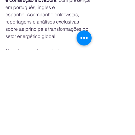
e construção inovadora
, com presença 
em português, inglês e 
espanhol.Acompanhe entrevistas, 
reportagens e análises exclusivas 
sobre as principais transformações do 
setor energético global.
Nova ferramenta revoluciona o 
dimensionamento de sistemas 
híbridos com baterias no Brasil
See All
Recent Posts