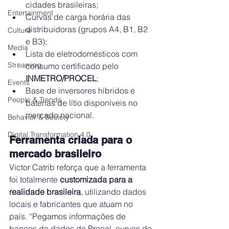
cidades brasileiras;
Entertainment
Curvas de carga horária das 
distribuidoras (grupos A4, B1, B2 
Culture
e B3);
Media
Lista de eletrodomésticos com 
Streaming
consumo certificado pelo 
INMETRO/PROCEL
;
Events
Base de inversores híbridos e 
People & Trends
baterias de lítio disponíveis no 
mercado nacional.
Behavior & Society
Digital Transformation 4.0
Ferramenta criada para o 
mercado brasileiro
Victor Catrib reforça que a ferramenta 
foi totalmente 
customizada para a 
realidade brasileira
, utilizando dados 
locais e fabricantes que atuam no 
país. “Pegamos informações de 
bancos de dados do Procel, curvas de 