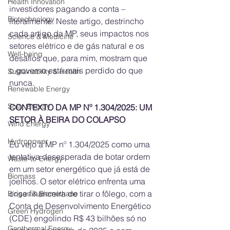
Health Innovation
investidores pagando a conta – 
Biotechnology
literalmente. Neste artigo, destrincho 
cada artigo da MP, seus impactos nos 
Science & Medicine
setores elétrico e de gás natural e os 
Well-being
desafios que, para mim, mostram que 
o governo está mais perdido do que 
Sustainability & Health
nunca.
Renewable Energy
Solar Energy
CONTEXTO DA MP Nº 1.304/2025: UM 
SETOR À BEIRA DO COLAPSO
Wind Energy
Hydropower
Eu vejo a MP nº 1.304/2025 como uma 
tentativa desesperada de botar ordem 
Waste-to-Energy
em um setor energético que já está de 
Biomass
joelhos. O setor elétrico enfrenta uma 
crise financeira de tirar o fôlego, com a 
Biogas & Biomethane
Conta de Desenvolvimento Energético 
Green Hydrogen
(CDE) engolindo R$ 43 bilhões só no 
Geothermal Energy