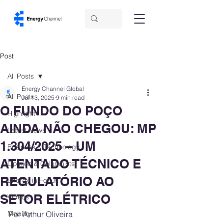
Post
All Posts
Energy Channel Global
All Posts
Jul 13, 2025
9 min read
O FUNDO DO POÇO
Highlight
AINDA NÃO CHEGOU: MP
Latest News
1.304/2025 – UM
Business & Technology
ATENTADO TÉCNICO E
Opinion & Columnists
REGULATÓRIO AO
Energy in Focus
SETOR ELÉTRICO
Videos
Mobility
Por Arthur Oliveira