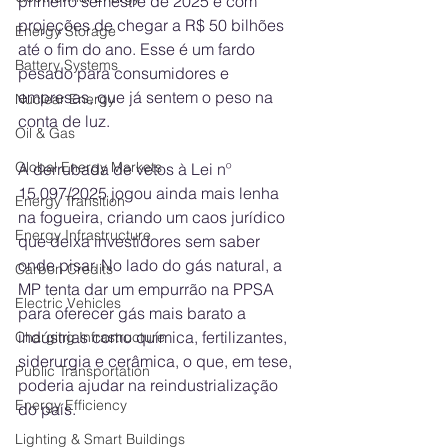
primeiro semestre de 2025 e com 
projeções de chegar a R$ 50 bilhões 
Energy Storage
até o fim do ano. Esse é um fardo 
Battery Systems
pesado para consumidores e 
empresas, que já sentem o peso na 
Nuclear Energy
conta de luz. 
Oil & Gas
Global Energy Markets
A derrubada de vetos à Lei nº 
15.097/2025 jogou ainda mais lenha 
Energy Transition
na fogueira, criando um caos jurídico 
Energy Infrastructure
que deixa investidores sem saber 
onde pisar. No lado do gás natural, a 
Carbon Credits
MP tenta dar um empurrão na PPSA 
Electric Vehicles
para oferecer gás mais barato a 
indústrias como química, fertilizantes, 
Charging Infrastructure
siderurgia e cerâmica, o que, em tese, 
Public Transportation
poderia ajudar na reindustrialização 
Energy Efficiency
do país. 
Lighting & Smart Buildings