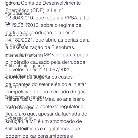
gere a Conta de Desenvolvimento 
Industry
Energético (CDE); a Lei nº 
Agribusiness
12.304/2010, que regula a PPSA; a Lei 
Global Trade
nº 12.351/2010, sobre o regime de 
partilha de produção; e a Lei nº 
Supply Chain
14.182/2021, que abriu as portas para 
Innovation
a desestatização da Eletrobras. 
Supostamente, a MP veio para apagar 
Internet & Platforms
o incêndio causado pela derrubada 
Artificial Intelligence
de vetos à Lei nº 15.097/2025, 
Digital Transformation
prometendo segurar os custos 
galopantes do setor elétrico e injetar 
Smart Cities
competitividade no mercado de gás 
Telecommunications
natural da União. Mas, ao analisar o 
texto oficial e o contexto regulatório, 
Data & Analytics
fica claro que, apesar da fachada de 
Cybersecurity
solução, a MP é um amontoado de 
falhas técnicas e regulatórias que 
Public Health
podem deixar consumidores e 