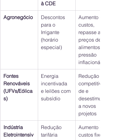
à CDE
Agronegócio
Descontos 
Aumento de 
para o 
custos, 
Irrigante 
repasse aos 
(horário 
preços de 
especial)
alimentos e 
pressão 
inflacionária
Fontes 
Energia 
Redução de 
Renováveis 
incentivada 
competitivida
(UFVs/Eólica
e leilões com 
de e 
s)
subsídio
desestímulo 
a novos 
projetos
Indústria 
Redução 
Aumento de 
Eletrointensiv
tarifária 
custos fixos, 