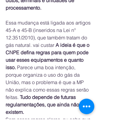
dutos, terminais e unidades de 
processamento.
Essa mudança está ligada aos artigos 
45-A e 45-B (inseridos na Lei nº 
12.351/2010), que também tratam do 
gás natural. vai custar 
A ideia é que o 
CNPE defina regras para quem pode 
usar esses equipamentos e quanto 
isso.
 Parece uma boa intenção, 
porque organiza o uso do gás da 
União, mas o problema é que a MP 
não explica como essas regras serão 
feitas. 
Tudo depende de futuras 
regulamentações, que ainda não 
existem.
Sem essas regras claras, eu acho que 
essa concentração de decisões no 
CNPE pode criar confusão. As 