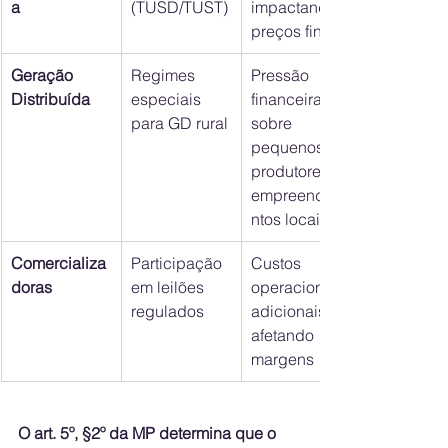
a
(TUSD/TUST)
impactando 
preços finais
Geração 
Regimes 
Pressão 
Distribuída
especiais 
financeira 
para GD rural
sobre 
pequenos 
produtores e 
empreendime
ntos locais
Comercializa
Participação 
Custos 
doras
em leilões 
operacionais 
regulados
adicionais, 
afetando 
margens
O art. 5º, §2º da MP determina que o 