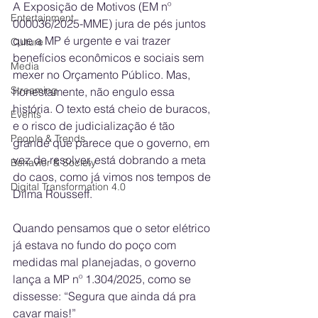
A Exposição de Motivos (EM nº 
Entertainment
000036/2025-MME) jura de pés juntos 
que a MP é urgente e vai trazer 
Culture
benefícios econômicos e sociais sem 
Media
mexer no Orçamento Público. Mas, 
Streaming
honestamente, não engulo essa 
história. O texto está cheio de buracos, 
Events
e o risco de judicialização é tão 
People & Trends
grande que parece que o governo, em 
vez de resolver, está dobrando a meta 
Behavior & Society
do caos, como já vimos nos tempos de 
Digital Transformation 4.0
Dilma Rousseff. 
Quando pensamos que o setor elétrico 
já estava no fundo do poço com 
medidas mal planejadas, o governo 
lança a MP nº 1.304/2025, como se 
dissesse: “Segura que ainda dá pra 
cavar mais!”