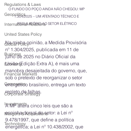
Regulations & Laws
O FUNDO DO POÇO AINDA NÃO CHEGOU: MP 
Geopolitics
1.304/2025 – UM ATENTADO TÉCNICO E 
REGULATÓRIO AO SETOR ELÉTRICO
International Relations
United States Policy
Na minha opinião, a Medida Provisória 
Global Policy
nº 1.304/2025, publicada em 11 de 
Business
julho de 2025 no Diário Oficial da 
União (Edição Extra A), é mais uma 
Economy
manobra desajeitada do governo, que, 
Financial Markets
sob o pretexto de reorganizar o setor 
Companies
energético brasileiro, entrega um texto 
repleto de falhas. 
Corporate Strategy
Investments
A MP altera cinco leis que são a 
espinha dorsal do setor: a Lei nº 
Mergers & Acquisitions
9.478/1997, que define a política 
Technology
energética; a Lei nº 10.438/2002, que 