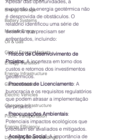
Apesar das oportunidades, a 
expansão da energia geotérmica não 
Energy Storage
é desprovida de obstáculos. O 
Battery Systems
relatório identificou uma série de 
Nuclear Energy
desafios que precisam ser 
enfrentados, incluindo:
Oil & Gas
Global Energy Markets
- 
Riscos de Desenvolvimento de 
Projetos
: A incerteza em torno dos 
Energy Transition
custos e retornos dos investimentos 
Energy Infrastructure
geotérmicos.
- 
Processos de Licenciamento
: A 
Carbon Credits
burocracia e os requisitos regulatórios 
Electric Vehicles
que podem atrasar a implementação 
Charging Infrastructure
de projetos.
- 
Preocupações Ambientais
: 
Public Transportation
Potenciais impactos ecológicos que 
Energy Efficiency
precisam ser avaliados e mitigados.
- 
Aceitação Social
: A importância de 
Lighting & Smart Buildings