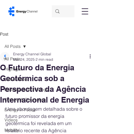
Post
All Posts
Energy Channel Global
All Posts
Mar 24, 2025
2 min read
O Futuro da Energia
Highlight
Geotérmica sob a
Latest News
Perspectiva da Agência
Business & Technology
Internacional de Energia
Opinion & Columnists
Uma abordagem detalhada sobre o 
Energy in Focus
futuro promissor da energia 
Videos
geotérmica foi revelada em um 
Mobility
relatório recente da Agência 