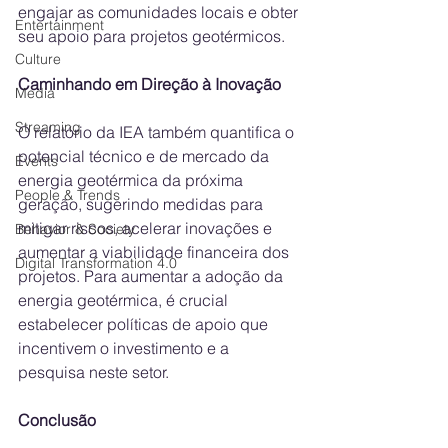
engajar as comunidades locais e obter 
Entertainment
seu apoio para projetos geotérmicos.
Culture
Caminhando em Direção à Inovação
Media
Streaming
O relatório da IEA também quantifica o 
potencial técnico e de mercado da 
Events
energia geotérmica da próxima 
People & Trends
geração, sugerindo medidas para 
mitigar riscos, acelerar inovações e 
Behavior & Society
aumentar a viabilidade financeira dos 
Digital Transformation 4.0
projetos. Para aumentar a adoção da 
energia geotérmica, é crucial 
estabelecer políticas de apoio que 
incentivem o investimento e a 
pesquisa neste setor.
Conclusão