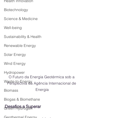
Health Innovation
Biotechnology
Science & Medicine
Well-being
Sustainability & Health
Renewable Energy
Solar Energy
Wind Energy
Hydropower
O Futuro da Energia Geotérmica sob a 
Waste-to-Energy
Perspectiva da Agência Internacional de 
Energia
Biomass
Biogas & Biomethane
Desafios a Superar
Green Hydrogen
Geothermal Energy