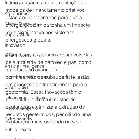
de instalação e a implementação de 
Industry
modelos de financiamento criativos, 
Agribusiness
estão abrindo caminho para que a 
Global Trade
energia geotérmica tenha um impacto 
mais significativo nos sistemas 
Supply Chain
energéticos globais.
Innovation
Além disso, as técnicas desenvolvidas 
Internet & Platforms
pela indústria de petróleo e gás, como 
Artificial Intelligence
a perfuração avançada e a 
Digital Transformation
compreensão da subsuperfície, estão 
em processo de transferência para a 
Smart Cities
geotermia. Essas inovações têm o 
Telecommunications
potencial de diminuir custos de 
exploração e otimizar a extração de 
Data & Analytics
recursos geotérmicos, permitindo uma 
Cybersecurity
exploração mais profunda no solo.
Public Health