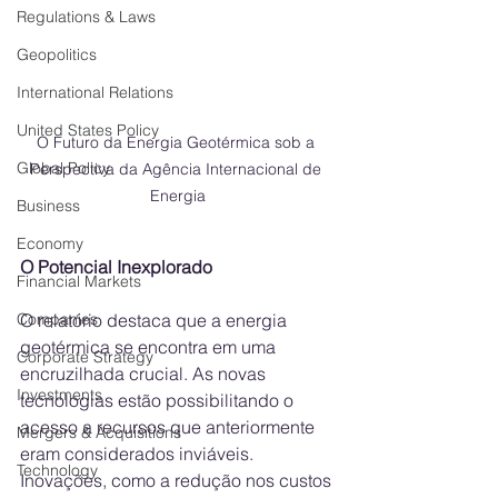
Regulations & Laws
Geopolitics
International Relations
United States Policy
O Futuro da Energia Geotérmica sob a 
Global Policy
Perspectiva da Agência Internacional de 
Energia
Business
Economy
O Potencial Inexplorado
Financial Markets
Companies
O relatório destaca que a energia 
geotérmica se encontra em uma 
Corporate Strategy
encruzilhada crucial. As novas 
Investments
tecnologias estão possibilitando o 
acesso a recursos que anteriormente 
Mergers & Acquisitions
eram considerados inviáveis. 
Technology
Inovações, como a redução nos custos 