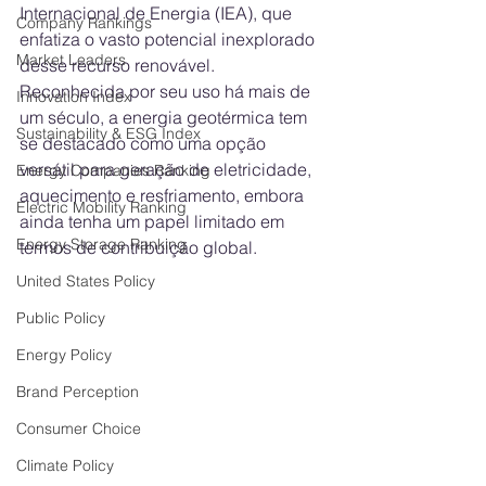
Internacional de Energia (IEA), que 
Company Rankings
enfatiza o vasto potencial inexplorado 
Market Leaders
desse recurso renovável. 
Reconhecida por seu uso há mais de 
Innovation Index
um século, a energia geotérmica tem 
Sustainability & ESG Index
se destacado como uma opção 
versátil para geração de eletricidade, 
Energy Companies Ranking
aquecimento e resfriamento, embora 
Electric Mobility Ranking
ainda tenha um papel limitado em 
Energy Storage Ranking
termos de contribuição global.
United States Policy
Public Policy
Energy Policy
Brand Perception
Consumer Choice
Climate Policy