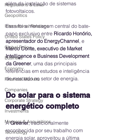
além da instalação de sistemas 
Regulations & Laws
fotovoltaicos.
Geopolitics
Essa foi a mensagem central do bate-
International Relations
papo exclusivo entre 
Ricardo Honório, 
United States Policy
apresentador do EnergyChannel
, e 
Global Policy
Marco Conte, executivo de Market 
Intelligence e Business Development 
Business
da Greener
, uma das principais 
Economy
referências em estudos e inteligência 
de mercado no setor de energia.
Financial Markets
Companies
Do solar para o sistema 
Corporate Strategy
energético completo
Investments
Mergers & Acquisitions
A 
Greener
, tradicionalmente 
reconhecida por seu trabalho com 
Technology
energia solar, aproveitou a última 