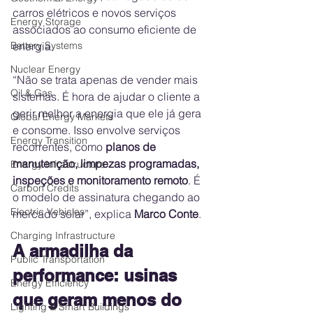
carros elétricos e novos serviços 
Energy Storage
associados ao consumo eficiente de 
energia.
Battery Systems
Nuclear Energy
“Não se trata apenas de vender mais 
Oil & Gas
sistemas. É hora de ajudar o cliente a 
gerir melhor a energia que ele já gera 
Global Energy Markets
e consome. Isso envolve serviços 
Energy Transition
recorrentes, como 
planos de 
manutenção, limpezas programadas, 
Energy Infrastructure
inspeções e monitoramento remoto
. É 
Carbon Credits
o modelo de assinatura chegando ao 
Electric Vehicles
mercado solar”, explica 
Marco Conte
.
Charging Infrastructure
A armadilha da 
Public Transportation
performance: usinas 
Energy Efficiency
que geram menos do 
Lighting & Smart Buildings