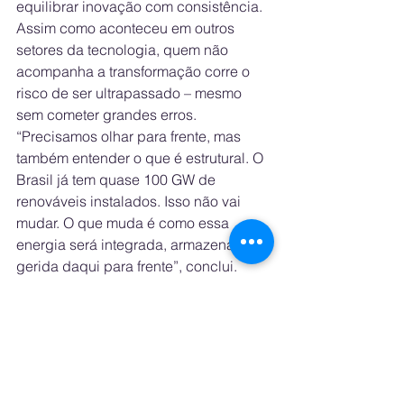
equilibrar inovação com consistência. 
Assim como aconteceu em outros 
setores da tecnologia, quem não 
acompanha a transformação corre o 
risco de ser ultrapassado – mesmo 
sem cometer grandes erros.
“Precisamos olhar para frente, mas 
também entender o que é estrutural. O 
Brasil já tem quase 100 GW de 
renováveis instalados. Isso não vai 
mudar. O que muda é como essa 
energia será integrada, armazenada e 
gerida daqui para frente”, conclui.
O Futuro da Energia Não é Mais Só 
Solar: Greener Defende Nova Agenda 
para
Integradores e Operadores do Setor