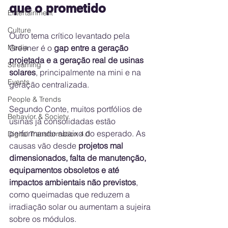
que o prometido
Entertainment
Culture
Outro tema crítico levantado pela 
Greener é o 
gap entre a geração 
Media
projetada e a geração real de usinas 
Streaming
solares
, principalmente na mini e na 
Events
geração centralizada.
People & Trends
Segundo Conte, muitos portfólios de 
Behavior & Society
usinas já consolidadas estão 
performando abaixo do esperado. As 
Digital Transformation 4.0
causas vão desde 
projetos mal 
dimensionados, falta de manutenção, 
equipamentos obsoletos e até 
impactos ambientais não previstos
, 
como queimadas que reduzem a 
irradiação solar ou aumentam a sujeira 
sobre os módulos.