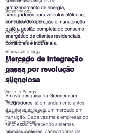
considerar soluções de 
Health Innovation
armazenamento de energia, 
Biotechnology
carregadores para veículos elétricos, 
Science & Medicine
contratos de operação e manutenção 
e até a gestão completa do consumo 
Well-being
energético de clientes residenciais, 
Sustainability & Health
comerciais e industriais
.
Renewable Energy
Mercado de integração 
Solar Energy
passa por revolução 
Wind Energy
silenciosa
Hydropower
Waste-to-Energy
A 
nova pesquisa da Greener com 
Biomass
integradores
, já em andamento antes 
da Intersolar, revela um mercado em 
Biogas & Biomethane
transição. Cada vez mais empresas do 
Green Hydrogen
setor estão oferecendo sistemas 
híbridos, baterias, carregadores de 
Geothermal Energy