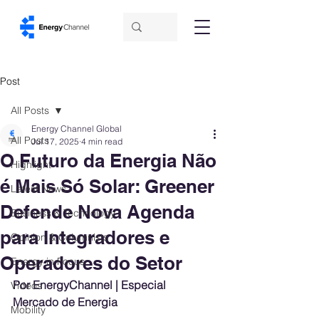
Post
All Posts
Energy Channel Global
All Posts
Jul 17, 2025
4 min read
O Futuro da Energia Não
Highlight
é Mais Só Solar: Greener
Latest News
Defende Nova Agenda
Business & Technology
para Integradores e
Opinion & Columnists
Operadores do Setor
Energy in Focus
Por EnergyChannel | Especial 
Videos
Mercado de Energia
Mobility