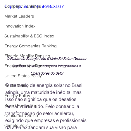
Company Rankings
https://youtu.be/S7hRVBcXLGY
Market Leaders
Innovation Index
Sustainability & ESG Index
Energy Companies Ranking
Electric Mobility Ranking
O Futuro da Energia Não é Mais Só Solar: Greener 
Energy Storage Ranking
Defende Nova Agenda para Integradores e 
Operadores do Setor
United States Policy
O mercado de energia solar no Brasil 
Public Policy
atingiu uma maturidade inédita, mas 
Energy Policy
isso não significa que os desafios 
Brand Perception
tenham diminuído. Pelo contrário: a 
transformação do setor acelerou, 
Consumer Choice
exigindo que empresas e profissionais 
Climate Policy
da área expandam sua visão para 