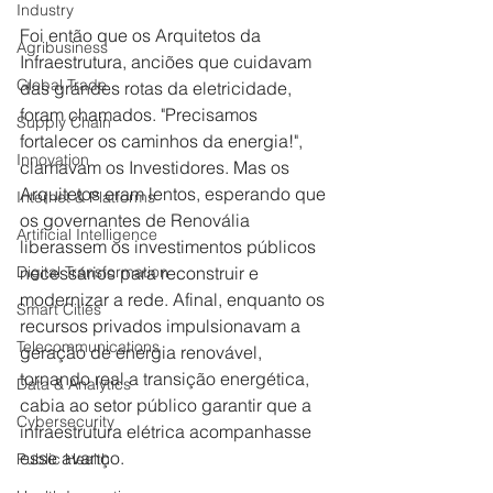
Industry
Foi então que os Arquitetos da 
Agribusiness
Infraestrutura, anciões que cuidavam 
Global Trade
das grandes rotas da eletricidade, 
foram chamados. "Precisamos 
Supply Chain
fortalecer os caminhos da energia!", 
Innovation
clamavam os Investidores. Mas os 
Arquitetos eram lentos, esperando que 
Internet & Platforms
os governantes de Renovália 
Artificial Intelligence
liberassem os investimentos públicos 
Digital Transformation
necessários para reconstruir e 
modernizar a rede. Afinal, enquanto os 
Smart Cities
recursos privados impulsionavam a 
Telecommunications
geração de energia renovável, 
tornando real a transição energética, 
Data & Analytics
cabia ao setor público garantir que a 
Cybersecurity
infraestrutura elétrica acompanhasse 
esse avanço.
Public Health