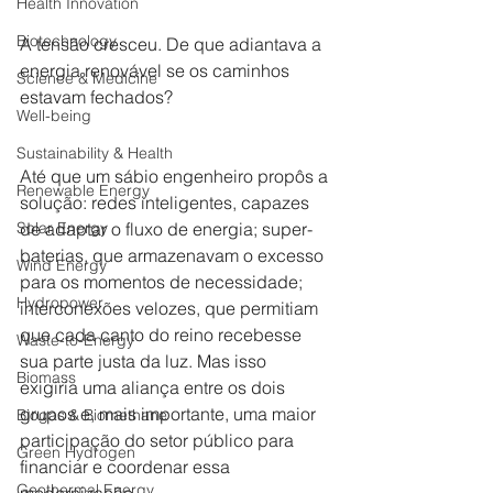
Health Innovation
Biotechnology
A tensão cresceu. De que adiantava a 
energia renovável se os caminhos 
Science & Medicine
estavam fechados?
Well-being
Sustainability & Health
Até que um sábio engenheiro propôs a 
Renewable Energy
solução: redes inteligentes, capazes 
Solar Energy
de adaptar o fluxo de energia; super-
baterias, que armazenavam o excesso 
Wind Energy
para os momentos de necessidade; 
Hydropower
interconexões velozes, que permitiam 
que cada canto do reino recebesse 
Waste-to-Energy
sua parte justa da luz. Mas isso 
Biomass
exigiria uma aliança entre os dois 
grupos e, mais importante, uma maior 
Biogas & Biomethane
participação do setor público para 
Green Hydrogen
financiar e coordenar essa 
Geothermal Energy