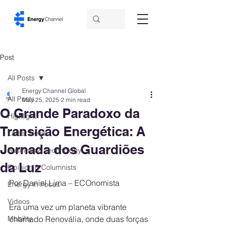
Post
All Posts
Energy Channel Global
All Posts
May 25, 2025
2 min read
O Grande Paradoxo da
Highlight
Transição Energética: A
Latest News
Jornada dos Guardiões
Business & Technology
da Luz
Opinion & Columnists
Por Daniel Lima – ECOnomista
Energy in Focus
Videos
Era uma vez um planeta vibrante 
Mobility
chamado Renovália, onde duas forças 