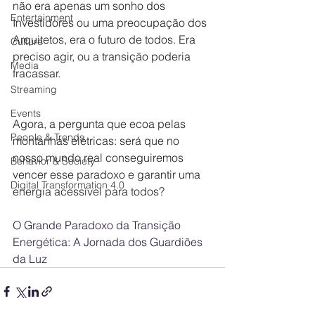
não era apenas um sonho dos 
Entertainment
Investidores ou uma preocupação dos 
Arquitetos, era o futuro de todos. Era 
Culture
preciso agir, ou a transição poderia 
Media
fracassar.
Streaming
Events
Agora, a pergunta que ecoa pelas 
People & Trends
montanhas elétricas: será que no 
nosso mundo real conseguiremos 
Behavior & Society
vencer esse paradoxo e garantir uma 
Digital Transformation 4.0
energia acessível para todos?
O Grande Paradoxo da Transição 
Energética: A Jornada dos Guardiões 
da Luz