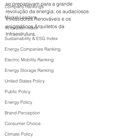
se preparavam para a grande 
Company Rankings
revolução da energia: os audaciosos 
Market Leaders
Investidores Renováveis e os 
enigmáticos Arquitetos da 
Innovation Index
Infraestrutura.
Sustainability & ESG Index
Energy Companies Ranking
Electric Mobility Ranking
Energy Storage Ranking
United States Policy
Public Policy
Energy Policy
Brand Perception
Consumer Choice
Climate Policy