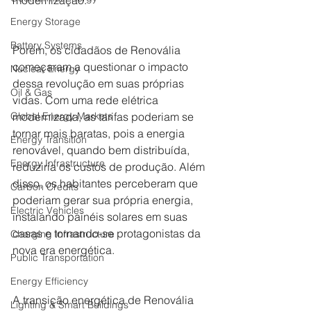
modernização.
Energy Storage
Battery Systems
Porém, os cidadãos de Renovália 
começaram a questionar o impacto 
Nuclear Energy
dessa revolução em suas próprias 
Oil & Gas
vidas. Com uma rede elétrica 
Global Energy Markets
modernizada, as tarifas poderiam se 
tornar mais baratas, pois a energia 
Energy Transition
renovável, quando bem distribuída, 
Energy Infrastructure
reduziria os custos de produção. Além 
disso, os habitantes perceberam que 
Carbon Credits
poderiam gerar sua própria energia, 
Electric Vehicles
instalando painéis solares em suas 
casas e tornando-se protagonistas da 
Charging Infrastructure
nova era energética.
Public Transportation
Energy Efficiency
A transição energética de Renovália 
Lighting & Smart Buildings