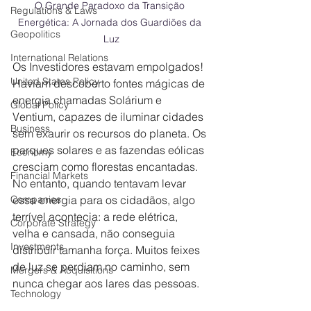
O Grande Paradoxo da Transição 
Regulations & Laws
Energética: A Jornada dos Guardiões da 
Geopolitics
Luz
International Relations
Os Investidores estavam empolgados! 
United States Policy
Haviam descoberto fontes mágicas de 
energia chamadas Solárium e 
Global Policy
Ventium, capazes de iluminar cidades 
Business
sem exaurir os recursos do planeta. Os 
parques solares e as fazendas eólicas 
Economy
cresciam como florestas encantadas. 
Financial Markets
No entanto, quando tentavam levar 
Companies
essa energia para os cidadãos, algo 
terrível acontecia: a rede elétrica, 
Corporate Strategy
velha e cansada, não conseguia 
Investments
distribuir tamanha força. Muitos feixes 
de luz se perdiam no caminho, sem 
Mergers & Acquisitions
nunca chegar aos lares das pessoas.
Technology