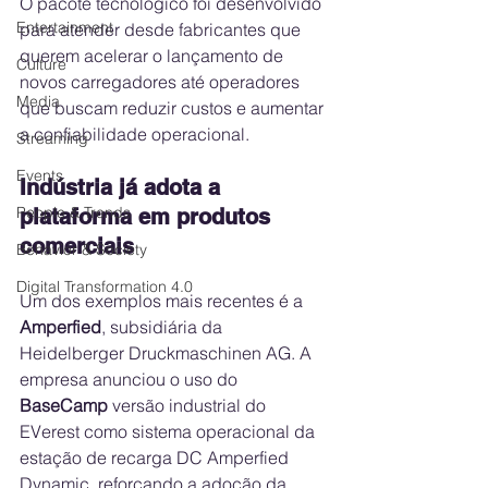
O pacote tecnológico foi desenvolvido 
Entertainment
para atender desde fabricantes que 
querem acelerar o lançamento de 
Culture
novos carregadores até operadores 
Media
que buscam reduzir custos e aumentar 
a confiabilidade operacional.
Streaming
Events
Indústria já adota a 
People & Trends
plataforma em produtos 
comerciais
Behavior & Society
Digital Transformation 4.0
Um dos exemplos mais recentes é a 
Amperfied
, subsidiária da 
Heidelberger Druckmaschinen AG. A 
empresa anunciou o uso do 
BaseCamp
 versão industrial do 
EVerest como sistema operacional da 
estação de recarga DC Amperfied 
Dynamic, reforçando a adoção da 