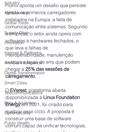
Industry
Pionix aponta um desafio que persiste 
desde os primeiros carregadores 
Agribusiness
instalados na Europa: a falta de 
Global Trade
comunicação entre sistemas. Segundo 
Supply Chain
a empresa, o setor ainda opera com 
softwares e hardwares fechados, o 
Innovation
que leva a falhas de 
Internet & Platforms
interoperabilidade, manutenção 
custosa e taxas de erro que podem 
Artificial Intelligence
chegar a 
25% das sessões de 
Digital Transformation
carregamento
.
Smart Cities
O 
EVerest
, plataforma aberta 
Telecommunications
disponibilizada à 
Linux Foundation 
Data & Analytics
Energy
 em 2021, foi criado para 
quebrar esse ciclo. A proposta é 
Cybersecurity
construir uma base de software 
Public Health
comum capaz de unificar tecnologias, 