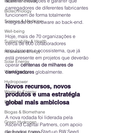
acelerar inovações e garantir que 
Health Innovation
carregadores de diferentes fabricantes 
Biotechnology
funcionem de forma totalmente 
Science & Medicine
integrada do hardware ao back-end.
Well-being
Hoje, mais de 70 organizações e 
Sustainability & Health
cerca de 600 colaboradores 
impulsionam o ecossistema, que já 
Renewable Energy
está presente em projetos que deverão 
Solar Energy
operar 
centenas de milhares de 
Wind Energy
carregadores
 globalmente.
Hydropower
Novos recursos, novos 
Waste-to-Energy
produtos e uma estratégia 
global mais ambiciosa
Biomass
Biogas & Biomethane
A nova rodada foi liderada pela 
Green Hydrogen
Ascend Capital Partners, com apoio 
de fundos como Start-up BW Seed 
Geothermal Energy