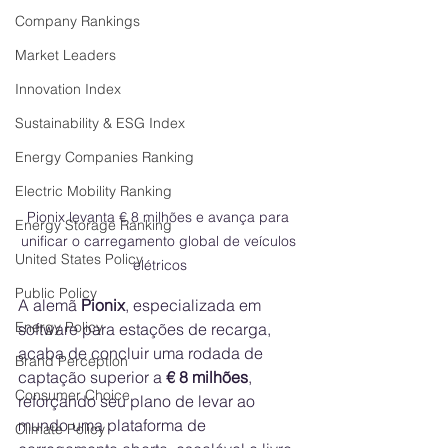
Company Rankings
Market Leaders
Innovation Index
Sustainability & ESG Index
Energy Companies Ranking
Electric Mobility Ranking
Pionix levanta € 8 milhões e avança para 
Energy Storage Ranking
unificar o carregamento global de veículos 
United States Policy
elétricos
Public Policy
A alemã 
Pionix
, especializada em 
Energy Policy
software para estações de recarga, 
acaba de concluir uma rodada de 
Brand Perception
captação superior a 
€ 8 milhões
, 
Consumer Choice
reforçando seu plano de levar ao 
mundo uma plataforma de 
Climate Policy