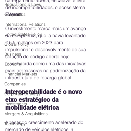
carregamento aberta, escalável e livre 
Regulations & Laws
de incompatibilidades: o ecossistema 
EVerest
.
Geopolitics
International Relations
O investimento marca mais um avanço 
United States Policy
da companhia, que já havia levantado 
€ 5,5 milhões em 2023 para 
Global Policy
impulsionar o desenvolvimento de sua 
Business
solução de código aberto hoje 
reconhecida como uma das iniciativas 
Economy
mais promissoras na padronização da 
Financial Markets
infraestrutura de recarga global.
Companies
Interoperabilidade é o novo 
Corporate Strategy
eixo estratégico da 
Investments
mobilidade elétrica
Mergers & Acquisitions
Apesar do crescimento acelerado do 
Technology
mercado de veículos elétricos, a 