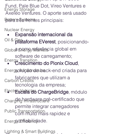
Fund, Pale Blue Dot, Vireo Ventures e 
Energy Storage
Axeleo Ventures. O aporte será usado 
Battery Systems
para três frentes principais:
Nuclear Energy
Expansão internacional da 
Oil & Gas
plataforma EVerest
, posicionando-
a como referência global em 
Global Energy Markets
software de carregamento;
Energy Transition
Crescimento do Pionix Cloud
, 
solução de back-end criada para 
Energy Infrastructure
fabricantes que utilizam a 
Carbon Credits
tecnologia da empresa;
Electric Vehicles
Escala do ChargeBridge
, módulo 
de hardware pré-certificado que 
Charging Infrastructure
permite integrar carregadores 
Public Transportation
com muito mais rapidez e 
confiabilidade.
Energy Efficiency
Lighting & Smart Buildings