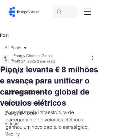
Post
All Posts
Energy Channel Global
All Posts
Nov 24, 2025
3 min read
Pionix levanta € 8 milhões
Highlight
e avança para unificar o
Latest News
carregamento global de
Business & Technology
veículos elétricos
Opinion & Columnists
A corrida pela infraestrutura de 
Energy in Focus
carregamento de veículos elétricos 
Videos
ganhou um novo capítulo estratégico. 
Mobility