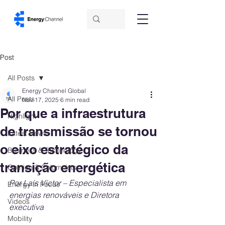
Post
All Posts
Energy Channel Global
All Posts
Nov 17, 2025
6 min read
Por que a infraestrutura
Highlight
de transmissão se tornou
Latest News
o eixo estratégico da
Business & Technology
transição energética
Opinion & Columnists
Por Laís Víctor – Especialista em 
Energy in Focus
energias renováveis e Diretora 
Videos
executiva
Mobility