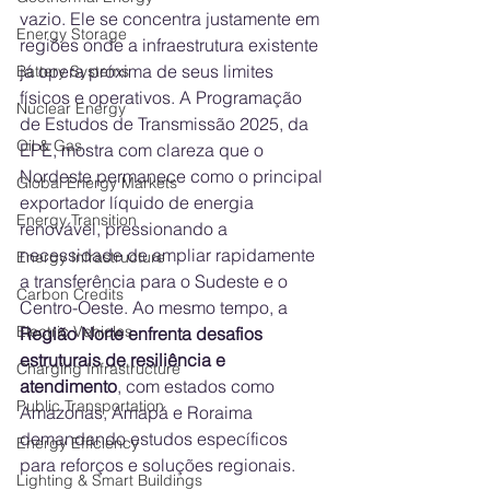
vazio. Ele se concentra justamente em 
Energy Storage
regiões onde a infraestrutura existente 
já opera próxima de seus limites 
Battery Systems
físicos e operativos. A Programação 
Nuclear Energy
de Estudos de Transmissão 2025, da 
Oil & Gas
EPE, mostra com clareza que o 
Nordeste permanece como o principal 
Global Energy Markets
exportador líquido de energia 
Energy Transition
renovável, pressionando a 
necessidade de ampliar rapidamente 
Energy Infrastructure
a transferência para o Sudeste e o 
Carbon Credits
Centro-Oeste. Ao mesmo tempo, a 
Electric Vehicles
Região Norte enfrenta desafios 
estruturais de resiliência e 
Charging Infrastructure
atendimento
, com estados como 
Public Transportation
Amazonas, Amapá e Roraima 
demandando estudos específicos 
Energy Efficiency
para reforços e soluções regionais.
Lighting & Smart Buildings