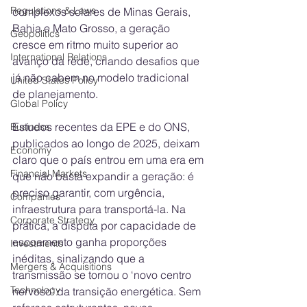
Regulations & Laws
complexos solares de Minas Gerais, 
Bahia e Mato Grosso, a geração 
Geopolitics
cresce em ritmo muito superior ao 
International Relations
avanço da rede, criando desafios que 
já não cabem no modelo tradicional 
United States Policy
de planejamento.
Global Policy
Estudos recentes da EPE e do ONS, 
Business
publicados ao longo de 2025, deixam 
Economy
claro que o país entrou em uma era em 
Financial Markets
que não basta expandir a geração: é 
preciso garantir, com urgência, 
Companies
infraestrutura para transportá-la. Na 
Corporate Strategy
prática, a disputa por capacidade de 
escoamento ganha proporções 
Investments
inéditas, sinalizando que a 
Mergers & Acquisitions
transmissão se tornou o ‘novo centro 
Technology
nervoso’ da transição energética. Sem 