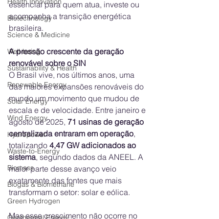
Health Innovation
essencial para quem atua, investe ou 
acompanha a transição energética 
Biotechnology
brasileira.
Science & Medicine
A pressão crescente da geração 
Well-being
renovável sobre o SIN
Sustainability & Health
O Brasil vive, nos últimos anos, uma 
Renewable Energy
das maiores expansões renováveis do 
mundo um movimento que mudou de 
Solar Energy
escala e de velocidade. Entre janeiro e 
Wind Energy
agosto de 2025, 
71 usinas de geração 
centralizada entraram em operação
, 
Hydropower
totalizando 
4,47 GW adicionados ao 
Waste-to-Energy
sistema
, segundo dados da ANEEL. A 
Biomass
maior parte desse avanço veio 
exatamente das fontes que mais 
Biogas & Biomethane
transformam o setor: solar e eólica.
Green Hydrogen
Mas esse crescimento não ocorre no 
Geothermal Energy