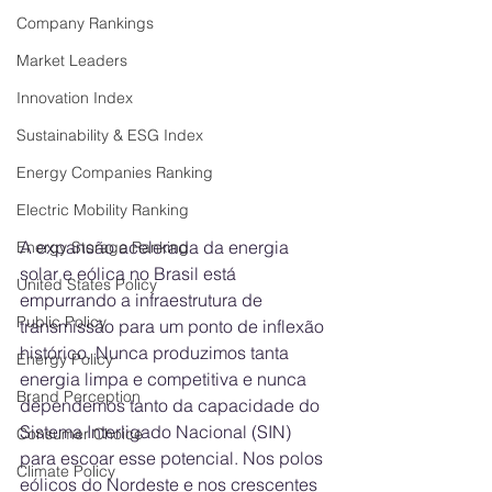
Company Rankings
Market Leaders
Innovation Index
Sustainability & ESG Index
Energy Companies Ranking
Electric Mobility Ranking
A expansão acelerada da energia 
Energy Storage Ranking
solar e eólica no Brasil está 
United States Policy
empurrando a infraestrutura de 
Public Policy
transmissão para um ponto de inflexão 
histórico. Nunca produzimos tanta 
Energy Policy
energia limpa e competitiva e nunca 
Brand Perception
dependemos tanto da capacidade do 
Sistema Interligado Nacional (SIN) 
Consumer Choice
para escoar esse potencial. Nos polos 
Climate Policy
eólicos do Nordeste e nos crescentes 