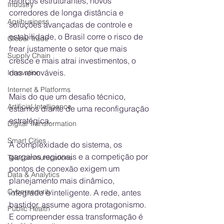
reforços estruturantes, novos 
Industry
corredores de longa distância e 
Agribusiness
soluções avançadas de controle e 
estabilidade, o Brasil corre o risco de 
Global Trade
frear justamente o setor que mais 
Supply Chain
cresce e mais atrai investimentos, o 
das renováveis.
Innovation
Internet & Platforms
Mais do que um desafio técnico, 
Artificial Intelligence
estamos diante de uma reconfiguração 
estratégica. 
Digital Transformation
Smart Cities
A complexidade do sistema, os 
gargalos regionais e a competição por 
Telecommunications
pontos de conexão exigem um 
Data & Analytics
planejamento mais dinâmico, 
Cybersecurity
integrado e inteligente. A rede, antes 
bastidor, assume agora protagonismo. 
Public Health
E compreender essa transformação é 