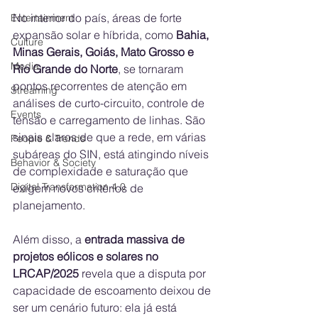
No interior do país, áreas de forte 
Entertainment
expansão solar e híbrida, como 
Bahia, 
Culture
Minas Gerais, Goiás, Mato Grosso e 
Media
Rio Grande do Norte
, se tornaram 
pontos recorrentes de atenção em 
Streaming
análises de curto-circuito, controle de 
Events
tensão e carregamento de linhas. São 
sinais claros de que a rede, em várias 
People & Trends
subáreas do SIN, está atingindo níveis 
Behavior & Society
de complexidade e saturação que 
Digital Transformation 4.0
exigem novos critérios de 
planejamento.
Além disso, a 
entrada massiva de 
projetos eólicos e solares no 
LRCAP/2025
 revela que a disputa por 
capacidade de escoamento deixou de 
ser um cenário futuro: ela já está 