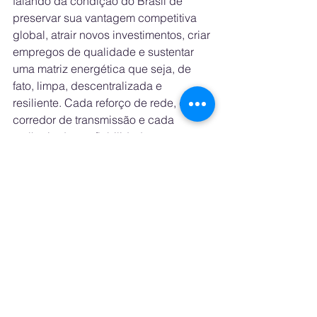
falando da condição do Brasil de 
preservar sua vantagem competitiva 
global, atrair novos investimentos, criar 
empregos de qualidade e sustentar 
uma matriz energética que seja, de 
fato, limpa, descentralizada e 
resiliente. Cada reforço de rede, cada 
corredor de transmissão e cada 
melhoria de confiabilidade se 
traduzem em mais segurança para o 
sistema e mais previsibilidade para 
quem investe.
Se queremos manter o protagonismo 
renovável que conquistamos, 
precisamos compreender que a 
transmissão não é apenas 
infraestrutura: é o caminho que 
viabiliza o futuro energético do Brasil. 