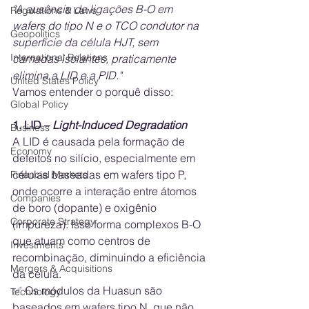
"A ausência de ligações B-O em 
Regulations & Laws
wafers do tipo N e o TCO condutor na 
Geopolitics
superfície da célula HJT, sem 
International Relations
camadas isolantes, praticamente 
elimina a LID e a PID."
United States Policy
Vamos entender o porquê disso:
Global Policy
1. LID – 
Light-Induced Degradation
Business
A LID é causada pela formação de 
Economy
defeitos no silício, especialmente em 
células baseadas em wafers tipo P, 
Financial Markets
onde ocorre a interação entre átomos 
Companies
de boro (dopante) e oxigênio 
Corporate Strategy
(impureza). Isso forma complexos B-O 
que atuam como centros de 
Investments
recombinação, diminuindo a eficiência 
Mergers & Acquisitions
da célula.
✅ Os módulos da Huasun são 
Technology
baseados em wafers tipo N, que não 