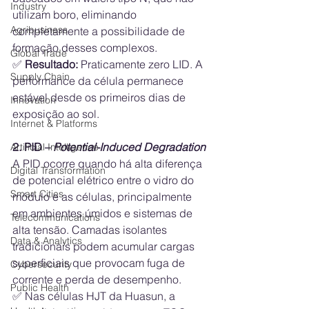
Industry
utilizam boro, eliminando 
Agribusiness
completamente a possibilidade de 
formação desses complexos.
Global Trade
✅ 
Resultado:
 Praticamente zero LID. A 
Supply Chain
performance da célula permanece 
estável desde os primeiros dias de 
Innovation
exposição ao sol.
Internet & Platforms
2. PID – 
Potential-Induced Degradation
Artificial Intelligence
A PID ocorre quando há alta diferença 
Digital Transformation
de potencial elétrico entre o vidro do 
Smart Cities
módulo e as células, principalmente 
em ambientes úmidos e sistemas de 
Telecommunications
alta tensão. Camadas isolantes 
Data & Analytics
tradicionais podem acumular cargas 
superficiais que provocam fuga de 
Cybersecurity
corrente e perda de desempenho.
Public Health
✅ Nas células HJT da Huasun, a 