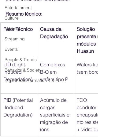
Entertainment
Resumo técnico:
Culture
Media
Fator Técnico
Causa da 
Solução 
Degradação
presente nos 
Streaming
módulos 
Events
Huasun
People & Trends
LID
 (Light-
Complexos 
Wafers tipo N 
Behavior & Society
Induced 
B-O em 
(sem boro)
Degradation)
wafers tipo P
Digital Transformation 4.0
PID
 (Potential
Acúmulo de 
TCO 
-Induced 
cargas 
condutor + 
Degradation)
superficiais e 
encapsulame
migração de 
nto resistente 
íons
+ vidro duplo