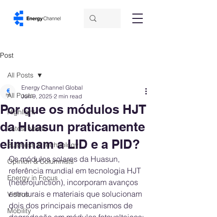
Post
All Posts
Energy Channel Global
All Posts
Jun 9, 2025
2 min read
Por que os módulos HJT
Highlight
da Huasun praticamente
Latest News
eliminam a LID e a PID?
Business & Technology
Os módulos solares da Huasun, 
Opinion & Columnists
referência mundial em tecnologia HJT 
Energy in Focus
(heterojunction), incorporam avanços 
estruturais e materiais que solucionam 
Videos
dois dos principais mecanismos de 
Mobility