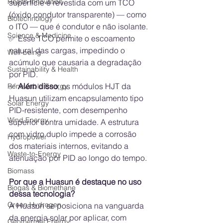
Health Innovation
superfície é revestida com um TCO 
(óxido condutor transparente) — como 
Biotechnology
o ITO — que é condutor e não isolante.
Science & Medicine
✅ Esse TCO permite o escoamento 
natural das cargas, impedindo o 
Well-being
acúmulo que causaria a degradação 
Sustainability & Health
por PID.
✅ 
Além disso
, os módulos HJT da 
Renewable Energy
Huasun utilizam encapsulamento tipo 
Solar Energy
PID-resistente, com desempenho 
Wind Energy
superior contra umidade. A estrutura 
com vidro duplo impede a corrosão 
Hydropower
dos materiais internos, evitando a 
Waste-to-Energy
atenuação por PID ao longo do tempo.
Biomass
Por que a Huasun é destaque no uso 
Biogas & Biomethane
dessa tecnologia?
Green Hydrogen
A Huasun se posiciona na vanguarda 
da energia solar por aplicar, com 
Geothermal Energy