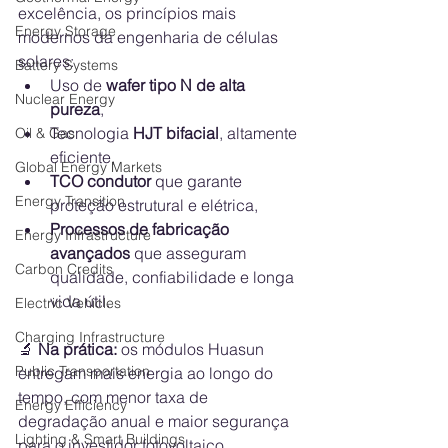
excelência, os princípios mais 
Energy Storage
modernos da engenharia de células 
solares:
Battery Systems
Uso de 
wafer tipo N de alta 
Nuclear Energy
pureza
,
Tecnologia 
HJT bifacial
, altamente 
Oil & Gas
eficiente,
Global Energy Markets
TCO condutor
 que garante 
Energy Transition
proteção estrutural e elétrica,
Processos de fabricação 
Energy Infrastructure
avançados
 que asseguram 
Carbon Credits
qualidade, confiabilidade e longa 
vida útil.
Electric Vehicles
Charging Infrastructure
🔬 
Na prática:
 os módulos Huasun 
Public Transportation
entregam mais energia ao longo do 
tempo, com menor taxa de 
Energy Efficiency
degradação anual e maior segurança 
Lighting & Smart Buildings
para o investidor fotovoltaico.