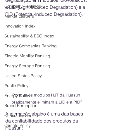
degradação em módulos fotovoltaicos: 
Company Rankings
a LID (Light-Induced Degradation) e a 
PID (Potential-Induced Degradation).
Market Leaders
Innovation Index
Sustainability & ESG Index
Energy Companies Ranking
Electric Mobility Ranking
Energy Storage Ranking
United States Policy
Public Policy
Por que os módulos HJT da Huasun 
Energy Policy
praticamente eliminam a LID e a PID?
Brand Perception
A afirmação abaixo é uma das bases 
Consumer Choice
da confiabilidade dos produtos da 
Climate Policy
Huasun: