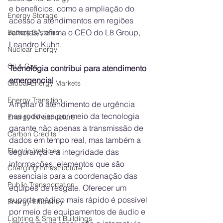
e benefícios, como a ampliação do 
Energy Storage
acesso a atendimentos em regiões 
remotas”, afirma o CEO do L8 Group, 
Battery Systems
Leandro Kuhn. 
Nuclear Energy
Oil & Gas
Tecnologia contribui para atendimento 
emergencial
Global Energy Markets
Energy Transition
Ampliar o atendimento de urgência 
nas rodovias por meio da tecnologia 
Energy Infrastructure
garante não apenas a transmissão de 
Carbon Credits
dados em tempo real, mas também a 
Electric Vehicles
segurança e a integridade das 
informações, elementos que são 
Charging Infrastructure
essenciais para a coordenação das 
Public Transportation
equipes de resgate. Oferecer um 
suporte médico mais rápido é possível 
Energy Efficiency
por meio de equipamentos de áudio e 
Lighting & Smart Buildings