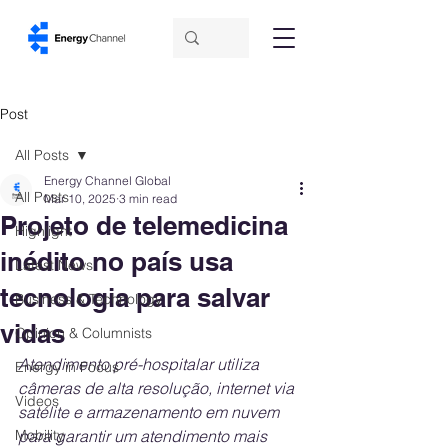
Post
All Posts
Energy Channel Global
All Posts
Mar 10, 2025
3 min read
Projeto de telemedicina
Highlight
inédito no país usa
Latest News
tecnologia para salvar
Business & Technology
vidas
Opinion & Columnists
Atendimento pré-hospitalar utiliza 
Energy in Focus
câmeras de alta resolução, internet via 
Videos
satélite e armazenamento em nuvem 
Mobility
para garantir um atendimento mais 