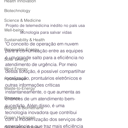
Health Innovation
Biotechnology
Science & Medicine
Projeto de telemedicina inédito no país usa 
Well-being
tecnologia para salvar vidas
Sustainability & Health
"O conceito de operação em nuvem 
Renewable Energy
para a comunicação entre as equipes 
é um grande salto para a eficiência no 
Solar Energy
atendimento de urgência. Por meio 
Wind Energy
dessa solução, é possível compartilhar 
localização, prontuários eletrônicos e 
Hydropower
outras informações críticas 
Waste-to-Energy
instantaneamente, o que aumenta as 
Biomass
chances de um atendimento bem-
sucedido. Além disso, é uma 
Biogas & Biomethane
tecnologia inovadora que contribui 
Green Hydrogen
com a modernização dos serviços de 
emergência e que traz mais eficiência 
Geothermal Energy