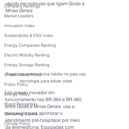
rápido em rodovias que ligam Goiás a 
Company Rankings
Minas Gerais
Market Leaders
Innovation Index
Sustainability & ESG Index
Energy Companies Ranking
Electric Mobility Ranking
Energy Storage Ranking
Projeto de telemedicina inédito no país usa 
United States Policy
tecnologia para salvar vidas
Public Policy
Um projeto inovador em 
Energy Policy
funcionamento nas BR-364 e BR-365, 
Brand Perception
entre Goiás e Minas Gerais, usa a 
tecnologia para aprimorar o 
Consumer Choice
atendimento pré-hospitalar por meio 
Climate Policy
da telemedicina. Equipadas com 