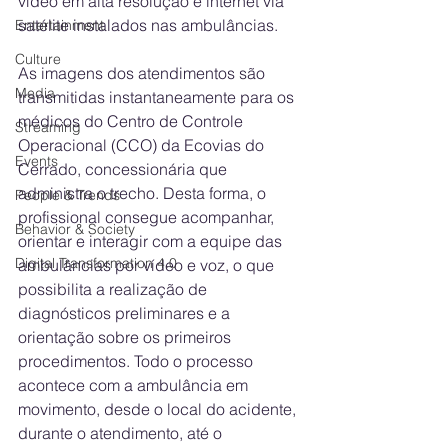
vídeo em alta resolução e internet via 
satélite instalados nas ambulâncias. 
Entertainment
Culture
As imagens dos atendimentos são 
Media
transmitidas instantaneamente para os 
médicos do Centro de Controle 
Streaming
Operacional (CCO) da Ecovias do 
Events
Cerrado, concessionária que 
administra o trecho. Desta forma, o 
People & Trends
profissional consegue acompanhar, 
Behavior & Society
orientar e interagir com a equipe das 
Digital Transformation 4.0
ambulâncias por vídeo e voz, o que 
possibilita a realização de 
diagnósticos preliminares e a 
orientação sobre os primeiros 
procedimentos. Todo o processo 
acontece com a ambulância em 
movimento, desde o local do acidente, 
durante o atendimento, até o 