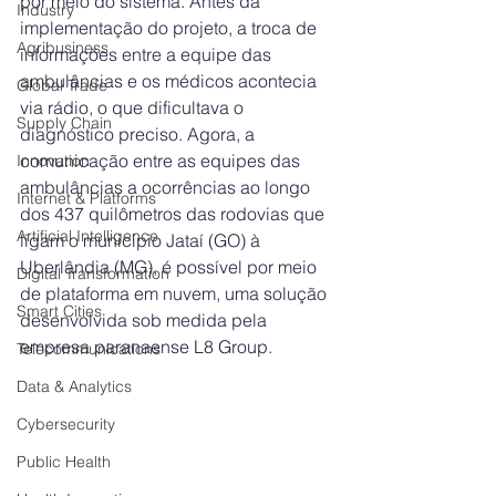
por meio do sistema. Antes da 
Industry
implementação do projeto, a troca de 
Agribusiness
informações entre a equipe das 
ambulâncias e os médicos acontecia 
Global Trade
via rádio, o que dificultava o 
Supply Chain
diagnóstico preciso. Agora, a 
comunicação entre as equipes das 
Innovation
ambulâncias a ocorrências ao longo 
Internet & Platforms
dos 437 quilômetros das rodovias que 
Artificial Intelligence
ligam o município Jataí (GO) à 
Uberlândia (MG), é possível por meio 
Digital Transformation
de plataforma em nuvem, uma solução 
Smart Cities
desenvolvida sob medida pela 
empresa paranaense L8 Group. 
Telecommunications
Data & Analytics
Cybersecurity
Public Health