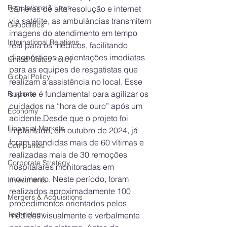
Regulations & Laws
câmeras de alta resolução e internet 
via satélite, as ambulâncias transmitem 
Geopolitics
imagens do atendimento em tempo 
International Relations
real para os médicos, facilitando 
diagnósticos e orientações imediatas 
United States Policy
para as equipes de resgatistas que 
Global Policy
realizam a assistência no local. Esse 
suporte é fundamental para agilizar os 
Business
cuidados na “hora de ouro” após um 
Economy
acidente.Desde que o projeto foi 
Financial Markets
implantado, em outubro de 2024, já 
foram atendidas mais de 60 vítimas e 
Companies
realizadas mais de 30 remoções 
Corporate Strategy
hospitalares monitoradas em 
movimento. Neste período, foram 
Investments
realizados aproximadamente 100 
Mergers & Acquisitions
procedimentos orientados pelos 
Technology
médicos visualmente e verbalmente 