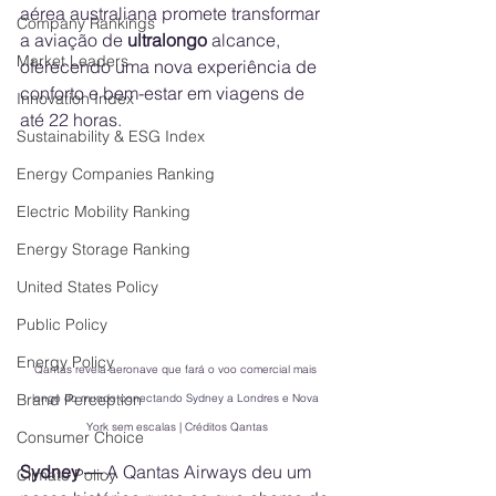
aérea australiana promete transformar 
Company Rankings
a aviação de 
ultralongo
 alcance, 
Market Leaders
oferecendo uma nova experiência de 
conforto e bem-estar em viagens de 
Innovation Index
até 22 horas.
Sustainability & ESG Index
Energy Companies Ranking
Electric Mobility Ranking
Energy Storage Ranking
United States Policy
Public Policy
Energy Policy
Qantas revela aeronave que fará o voo comercial mais 
Brand Perception
longo do mundo conectando Sydney a Londres e Nova 
York sem escalas | Créditos Qantas
Consumer Choice
Sydney —
 A Qantas Airways deu um 
Climate Policy