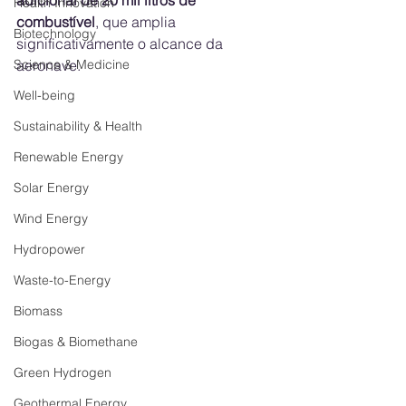
Health Innovation
combustível
, que amplia 
Biotechnology
significativamente o alcance da 
aeronave.
Science & Medicine
Well-being
Sustainability & Health
Renewable Energy
Solar Energy
Wind Energy
Hydropower
Waste-to-Energy
Biomass
Biogas & Biomethane
Green Hydrogen
Geothermal Energy