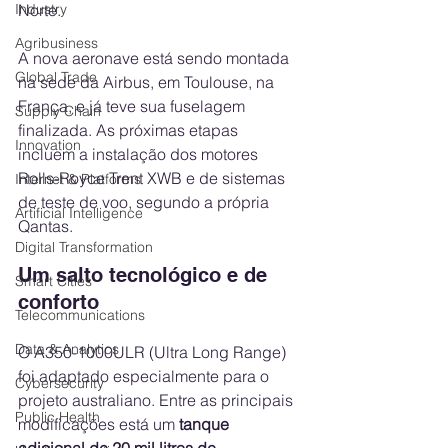
Norte.
Industry
Agribusiness
A nova aeronave está sendo montada 
Global Trade
na sede da Airbus, em Toulouse, na 
França, e já teve sua fuselagem 
Supply Chain
finalizada. As próximas etapas 
Innovation
incluem a instalação dos motores 
Rolls-Royce Trent XWB e de sistemas 
Internet & Platforms
de teste de voo, segundo a própria 
Artificial Intelligence
Qantas.
Digital Transformation
Um salto tecnológico e de 
Smart Cities
conforto
Telecommunications
Data & Analytics
O A350-1000ULR (Ultra Long Range) 
foi adaptado especialmente para o 
Cybersecurity
projeto australiano. Entre as principais 
Public Health
modificações está um 
tanque 
adicional de 20 mil litros de 