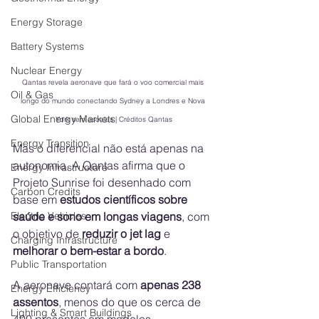
Energy Storage
Battery Systems
Nuclear Energy
Qantas revela aeronave que fará o voo comercial mais 
Oil & Gas
longo do mundo conectando Sydney a Londres e Nova 
Global Energy Markets
York sem escalas | Créditos Qantas
Energy Transition
Mas o diferencial não está apenas na 
autonomia. A Qantas afirma que o 
Energy Infrastructure
Projeto Sunrise foi desenhado com 
Carbon Credits
base em 
estudos científicos sobre 
saúde e sono em longas viagens
, com 
Electric Vehicles
o objetivo de 
reduzir o jet lag
 e 
Charging Infrastructure
melhorar o bem-estar a bordo
.
Public Transportation
A aeronave contará com 
apenas 238 
Energy Efficiency
assentos
, menos do que os cerca de 
Lighting & Smart Buildings
400 presentes em modelos 