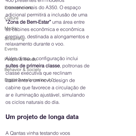
convencionais do A350. O espaço 
Entertainment
adicional permitirá a inclusão de uma 
Culture
“Zona de Bem-Estar”
 uma área entre 
Media
as cabines econômica e econômica 
premium, destinada a alongamentos e 
Streaming
relaxamento durante o voo.
Events
Além disso, a configuração inclui 
People & Trends
suítes de primeira classe
, poltronas de 
Behavior & Society
classe executiva que reclinam 
totalmente e um novo design de 
Digital Transformation 4.0
cabine que favorece a circulação de 
ar e iluminação ajustável, simulando 
os ciclos naturais do dia.
Um projeto de longa data
A Qantas vinha testando voos 