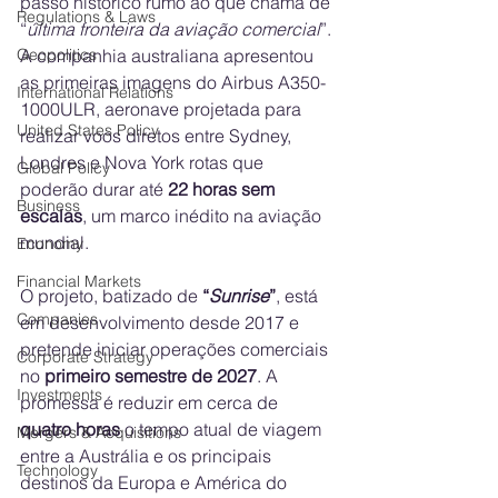
passo histórico rumo ao que chama de 
Regulations & Laws
“
última fronteira da aviação comercial
”. 
A companhia australiana apresentou 
Geopolitics
as primeiras imagens do Airbus A350-
International Relations
1000ULR, aeronave projetada para 
United States Policy
realizar voos diretos entre Sydney, 
Londres e Nova York rotas que 
Global Policy
poderão durar até 
22 horas sem 
Business
escalas
, um marco inédito na aviação 
mundial.
Economy
Financial Markets
O projeto, batizado de 
“
Sunrise
”
, está 
Companies
em desenvolvimento desde 2017 e 
pretende iniciar operações comerciais 
Corporate Strategy
no 
primeiro semestre de 2027
. A 
Investments
promessa é reduzir em cerca de 
quatro horas
 o tempo atual de viagem 
Mergers & Acquisitions
entre a Austrália e os principais 
Technology
destinos da Europa e América do 