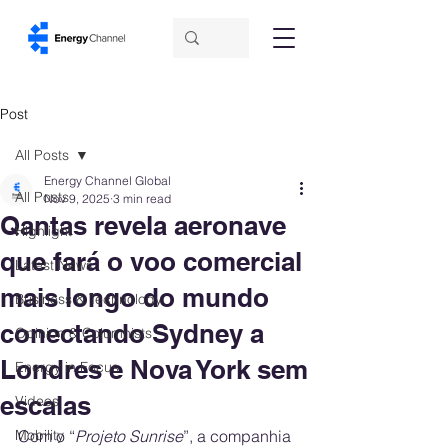
Post
All Posts
Energy Channel Global
All Posts
Nov 9, 2025
3 min read
Qantas revela aeronave
Highlight
que fará o voo comercial
Latest News
mais longo do mundo
Business & Technology
conectando Sydney a
Opinion & Columnists
Londres e Nova York sem
Energy in Focus
escalas
Videos
Mobility
Com o “
Projeto Sunrise
”, a companhia 