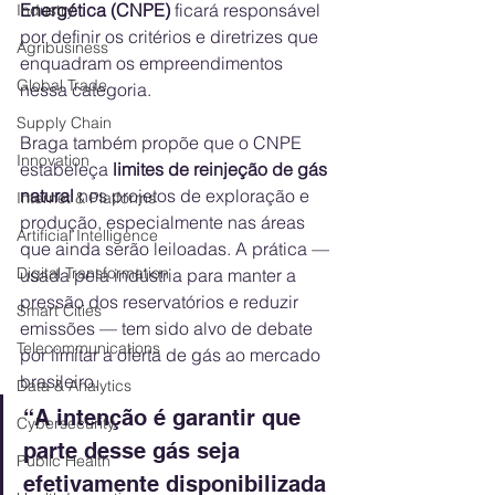
Energética (CNPE)
 ficará responsável 
Industry
por definir os critérios e diretrizes que 
Agribusiness
enquadram os empreendimentos 
Global Trade
nessa categoria.
Supply Chain
Braga também propõe que o CNPE 
Innovation
estabeleça 
limites de reinjeção de gás 
natural
 nos projetos de exploração e 
Internet & Platforms
produção, especialmente nas áreas 
Artificial Intelligence
que ainda serão leiloadas. A prática — 
Digital Transformation
usada pela indústria para manter a 
pressão dos reservatórios e reduzir 
Smart Cities
emissões — tem sido alvo de debate 
Telecommunications
por limitar a oferta de gás ao mercado 
brasileiro.
Data & Analytics
“A intenção é garantir que 
Cybersecurity
parte desse gás seja 
Public Health
efetivamente disponibilizada 