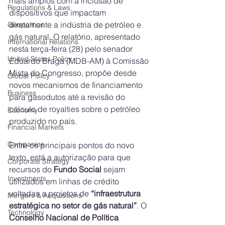
mais amplos com a inclusão de 
Regulations & Laws
dispositivos que impactam 
diretamente a indústria de petróleo e 
Geopolitics
gás natural. O relatório, apresentado 
International Relations
nesta terça-feira (28) pelo senador 
United States Policy
Eduardo Braga (MDB-AM) à Comissão 
Mista do Congresso, propõe desde 
Global Policy
novos mecanismos de financiamento 
Business
para gasodutos até a revisão do 
cálculo de royalties sobre o petróleo 
Economy
produzido no país.
Financial Markets
Companies
Entre os principais pontos do novo 
texto, está a autorização para que 
Corporate Strategy
recursos do 
Fundo Social
 sejam 
Investments
utilizados em linhas de crédito 
voltadas a projetos de 
“infraestrutura 
Mergers & Acquisitions
estratégica no setor de gás natural”
. O 
Technology
Conselho Nacional de Política 