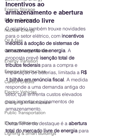
Incentivos ao 
Energy Storage
armazenamento e abertura 
Battery Systems
do mercado livre
O relatório também trouxe novidades 
Nuclear Energy
para o setor elétrico, com 
incentivos 
Oil & Gas
inéditos à adoção de sistemas de 
armazenamento de energia
. A 
Global Energy Markets
proposta prevê 
isenção total de 
Energy Transition
tributos federais
 para a compra e 
Energy Infrastructure
importação de baterias, limitada a 
R$ 
1 bilhão em renúncia fiscal
. A medida 
Carbon Credits
responde a uma demanda antiga do 
Electric Vehicles
setor, que enfrenta custos elevados 
para importar equipamentos de 
Charging Infrastructure
armazenamento.
Public Transportation
Energy Efficiency
Outra frente de destaque é a 
abertura 
total do mercado livre de energia
 para 
Lighting & Smart Buildings