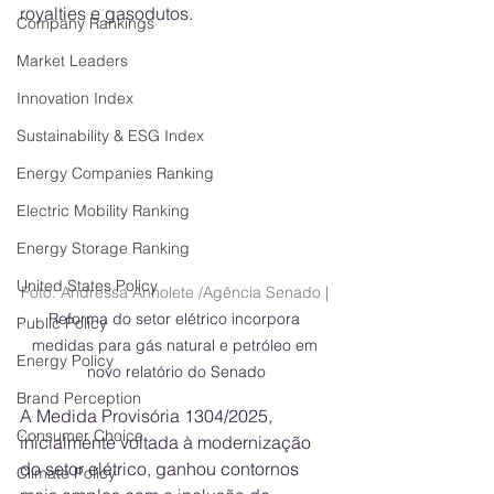
royalties e gasodutos.
Company Rankings
Market Leaders
Innovation Index
Sustainability & ESG Index
Energy Companies Ranking
Electric Mobility Ranking
Energy Storage Ranking
United States Policy
Foto: Andressa Anholete /Agência Senado | 
Reforma do setor elétrico incorpora 
Public Policy
medidas para gás natural e petróleo em 
Energy Policy
novo relatório do Senado
Brand Perception
A Medida Provisória 1304/2025, 
Consumer Choice
inicialmente voltada à modernização 
do setor elétrico, ganhou contornos 
Climate Policy