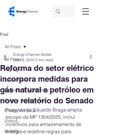
Post
All Posts
Energy Channel Global
All Posts
Oct 29, 2025
3 min read
Reforma do setor elétrico
Highlight
incorpora medidas para
Latest News
gás natural e petróleo em
Business & Technology
novo relatório do Senado
Opinion & Columnists
Proposta de Eduardo Braga amplia 
Energy in Focus
escopo da MP 1304/2025, inclui 
Videos
incentivos para armazenamento de 
Mobility
energia e redefine regras para 