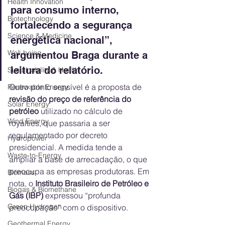
Health Innovation
para consumo interno, 
Biotechnology
fortalecendo a segurança 
Science & Medicine
energética nacional”, 
Well-being
argumentou Braga durante a 
leitura do relatório.
Sustainability & Health
Outro ponto sensível é a proposta de 
Renewable Energy
revisão do preço de referência do 
Solar Energy
petróleo
 utilizado no cálculo de 
Wind Energy
royalties, que passaria a ser 
regulamentado por decreto 
Hydropower
presidencial. A medida tende a 
Waste-to-Energy
ampliar a base de arrecadação, o que 
preocupa as empresas produtoras. Em 
Biomass
nota, o 
Instituto Brasileiro de Petróleo e 
Biogas & Biomethane
Gás (IBP)
 expressou “profunda 
Green Hydrogen
preocupação” com o dispositivo.
Geothermal Energy