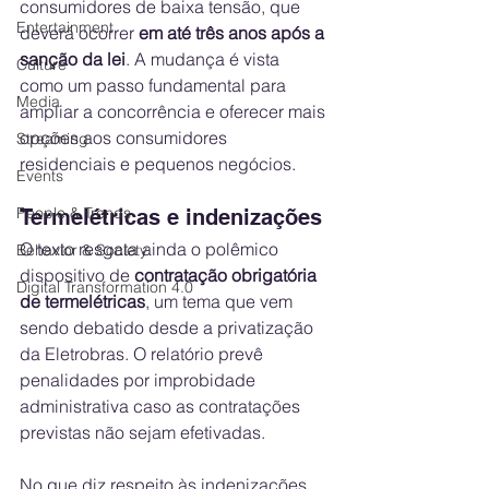
consumidores de baixa tensão, que 
Entertainment
deverá ocorrer 
em até três anos após a 
sanção da lei
. A mudança é vista 
Culture
como um passo fundamental para 
Media
ampliar a concorrência e oferecer mais 
opções aos consumidores 
Streaming
residenciais e pequenos negócios.
Events
People & Trends
Termelétricas e indenizações
O texto resgata ainda o polêmico 
Behavior & Society
dispositivo de 
contratação obrigatória 
Digital Transformation 4.0
de termelétricas
, um tema que vem 
sendo debatido desde a privatização 
da Eletrobras. O relatório prevê 
penalidades por improbidade 
administrativa caso as contratações 
previstas não sejam efetivadas.
No que diz respeito às indenizações 