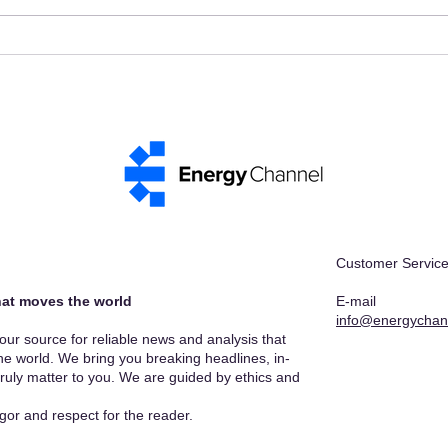
Mobility and Reveals the
simp
Future of Intelligent
elev
Charging Infrastructure
Braz
Customer Service
at moves the world​
E-mail
info@energychan
r source for reliable news and analysis that
he world. We bring you breaking headlines, in-
truly matter to you. We are guided by ethics and
gor and respect for the reader.