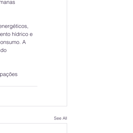
emanas 
energéticos, 
nto hídrico e 
consumo. A 
ndo 
upações 
See All