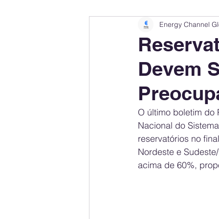
Energy Channel Gl
Company Rankings
Market Leaders
Reservat
Devem S
Energy Storage Ranking
United States
Preocup
Regulations & Laws
Geopolitics
O último boletim d
Nacional do Sistema 
reservatórios no fina
Financial Markets
Companies
Nordeste e Sudeste/
acima de 60%, propo