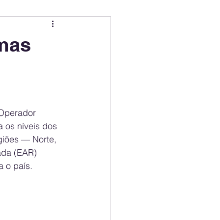
ing
Electric Mobility Ranking
emas
er Choice
Climate Policy
ss
Economy
Operador 
 os níveis dos 
egiões — Norte, 
ada (EAR) 
 o país.