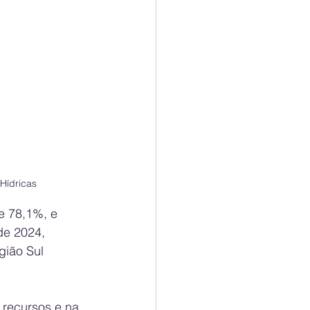
Hídricas
e 78,1%, e 
de 2024, 
gião Sul 
recursos e na 