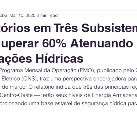
obal
Mar 10, 2025
2 min read
Innovation Index
Sustainability & ESG Index
Energy Companies Rank
órios em Três Subsist
uperar 60% Atenuando
 Policy
Public Policy
Energy Policy
Brand Perception
Consum
ações Hídricas
International Relations
United States Policy
Global Policy
Busine
o Programa Mensal da Operação (PMO), publicado pelo 
Elétrico (ONS), traz uma perspectiva encorajadora para
l de março. O relatório indica que três das principais r
Corporate Strategy
Centro-Oeste — terão seus níveis de Energia Armazen
rcionando uma base estável de segurança hídrica para