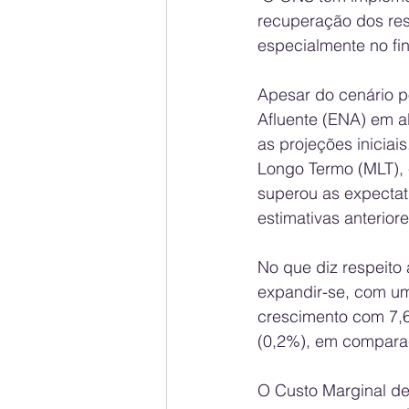
recuperação dos rese
especialmente no fi
Apesar do cenário po
Afluente (ENA) em 
as projeções inicia
Longo Termo (MLT), 
superou as expecta
estimativas anterio
No que diz respeito 
expandir-se, com um
crescimento com 7,6
(0,2%), em compara
O Custo Marginal d