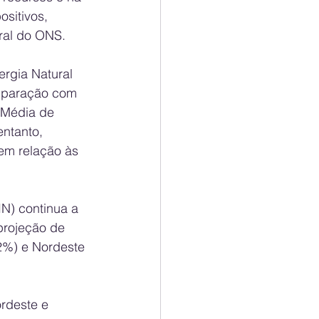
sitivos, 
ral do ONS.
ergia Natural 
mparação com 
 Média de 
ntanto, 
em relação às 
N) continua a 
projeção de 
2%) e Nordeste 
rdeste e 