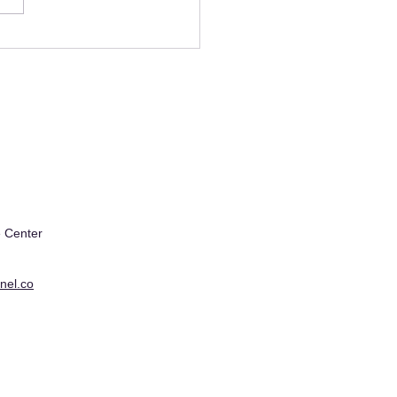
lify EV charging and
ate user experience in
il
 Center
nel.co