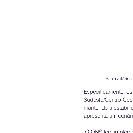
Reservatório
Especificamente, os
Sudeste/Centro-Oest
mantendo a estabilid
apresenta um cenári
"O ONS tem implemen