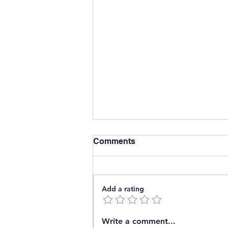
Comments
Add a rating
The End of Energy
Write a comment...