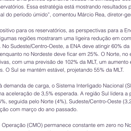
rvatórios. Essa estratégia está mostrando resultados po
nal do período úmido”, comentou Márcio Rea, diretor-ge
sitivo para os reservatórios, as perspectivas para a En
algumas regiões mostraram uma ligeira redução em co
is. No Sudeste/Centro-Oeste, a ENA deve atingir 60% da
enquanto no Nordeste deve ficar em 25%. O Norte, no e
tivas, com uma previsão de 102% da MLT, um aumento 
res. O Sul se mantém estável, projetando 55% da MLT.
à demanda de carga, o Sistema Interligado Nacional (SI
a aceleração de 3,5% esperada. A região Sul lidera a 
%, seguida pelo Norte (4%), Sudeste/Centro-Oeste (3,
ção com março do ano passado.
e Operação (CMO) permanece constante em zero no No