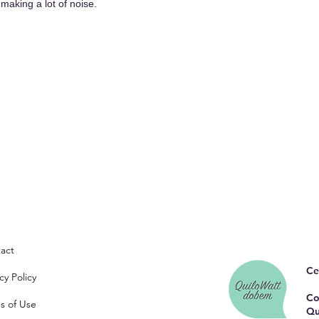
making a lot of noise.
act
Ce
cy Policy
Co
s of Use
Qu