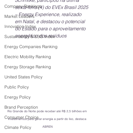
Schmitke, participou na última 
Company Rankings
sexta-feira (4) do EVEx Brasil 2025 
– Energy Experience, realizado 
Market Leaders
em Natal, e destacou o potencial 
Innovation Index
do Estado para o aproveitamento 
energético dos resíduos
Sustainability & ESG Index
Energy Companies Ranking
Electric Mobility Ranking
Energy Storage Ranking
United States Policy
Public Policy
Energy Policy
Brand Perception
Rio Grande do Norte pode receber até R$ 2,5 bilhões em 
Consumer Choice
investimentos para gerar energia a partir do lixo, destaca 
Climate Policy
ABREN