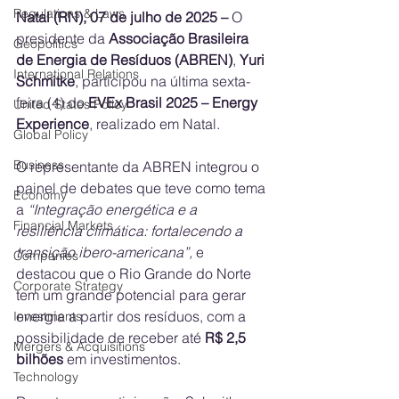
Regulations & Laws
Natal (RN), 07 de julho de 2025 –
 O 
presidente da 
Associação Brasileira 
Geopolitics
de Energia de Resíduos (ABREN)
, 
Yuri 
International Relations
Schmitke
, participou na última sexta-
feira (4) do 
EVEx Brasil 2025 – Energy 
United States Policy
Experience
, realizado em Natal. 
Global Policy
Business
O representante da ABREN integrou o 
painel de debates que teve como tema 
Economy
a 
“Integração energética e a 
Financial Markets
resiliência climática: fortalecendo a 
transição ibero-americana”, 
e 
Companies
destacou que o Rio Grande do Norte 
Corporate Strategy
tem um grande potencial para gerar 
energia a partir dos resíduos, com a 
Investments
possibilidade de receber até 
R$ 2,5 
Mergers & Acquisitions
bilhões
 em investimentos. 
Technology