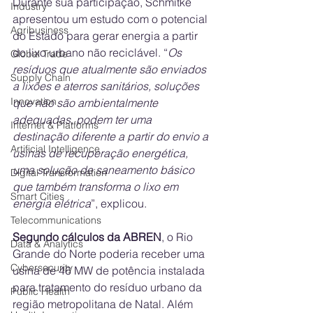
Durante sua participação, Schmitke 
Industry
apresentou um estudo com o potencial 
Agribusiness
do Estado para gerar energia a partir 
do lixo urbano não reciclável. “
Os 
Global Trade
resíduos que atualmente são enviados 
Supply Chain
a lixões e aterros sanitários, soluções 
Innovation
que não são ambientalmente 
adequadas, podem ter uma 
Internet & Platforms
destinação diferente a partir do envio a 
Artificial Intelligence
usinas de recuperação energética, 
uma solução de saneamento básico 
Digital Transformation
que também transforma o lixo em 
Smart Cities
energia elétrica
”, explicou.
Telecommunications
Segundo cálculos da ABREN
, o Rio 
Data & Analytics
Grande do Norte poderia receber uma 
Cybersecurity
usina de 46 MW de potência instalada 
para tratamento do resíduo urbano da 
Public Health
região metropolitana de Natal. Além 