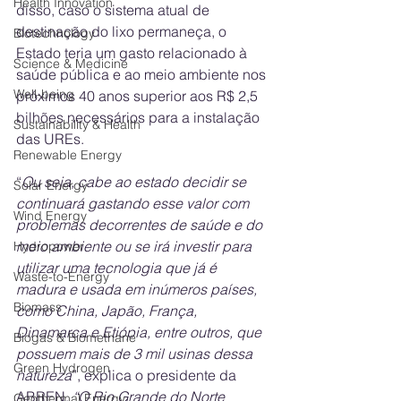
Health Innovation
disso, caso o sistema atual de 
destinação do lixo permaneça, o 
Biotechnology
Estado teria um gasto relacionado à 
Science & Medicine
saúde pública e ao meio ambiente nos 
Well-being
próximos 40 anos superior aos R$ 2,5 
bilhões necessários para a instalação 
Sustainability & Health
das UREs. 
Renewable Energy
“
Ou seja, cabe ao estado decidir se 
Solar Energy
continuará gastando esse valor com 
Wind Energy
problemas decorrentes de saúde e do 
meio ambiente ou se irá investir para 
Hydropower
utilizar uma tecnologia que já é 
Waste-to-Energy
madura e usada em inúmeros países, 
Biomass
como China, Japão, França, 
Dinamarca e Etiópia, entre outros, que 
Biogas & Biomethane
possuem mais de 3 mil usinas dessa 
Green Hydrogen
natureza
”, explica o presidente da 
ABREN. 
“O Rio Grande do Norte 
Geothermal Energy