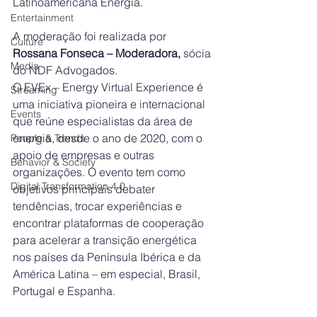
Latinoamericana Energía. 
Entertainment
A moderação foi realizada por 
Culture
Rossana Fonseca – Moderadora, 
sócia 
Media
do NDF Advogados.
O EVEx – Energy Virtual Experience é 
Streaming
uma iniciativa pioneira e internacional 
Events
que reúne especialistas da área de 
energia, desde o ano de 2020, com o 
People & Trends
apoio de empresas e outras 
Behavior & Society
organizações. O evento tem como 
Digital Transformation 4.0
objetivos principais debater 
tendências, trocar experiências e 
encontrar plataformas de cooperação 
para acelerar a transição energética 
nos países da Península Ibérica e da 
América Latina – em especial, Brasil, 
Portugal e Espanha.