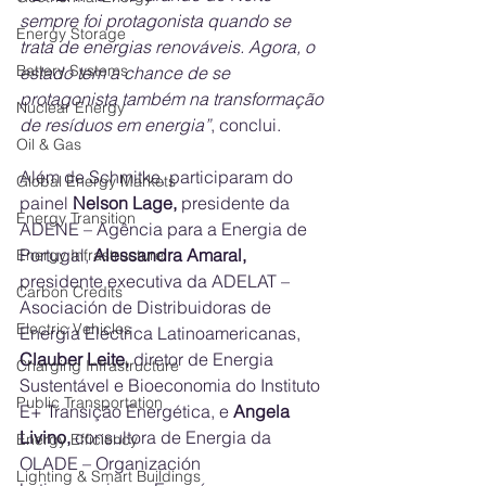
sempre foi protagonista quando se 
Energy Storage
trata de energias renováveis. Agora, o 
Battery Systems
estado tem a chance de se 
protagonista também na transformação 
Nuclear Energy
de resíduos em energia”
, conclui.
Oil & Gas
Além de Schmitke, participaram do 
Global Energy Markets
painel 
Nelson Lage, 
presidente da 
Energy Transition
ADENE – Agência para a Energia de 
Portugal, 
Alessandra Amaral, 
Energy Infrastructure
presidente executiva da ADELAT – 
Carbon Credits
Asociación de Distribuidoras de 
Electric Vehicles
Energía Eléctrica Latinoamericanas, 
Clauber Leite, 
diretor de Energia 
Charging Infrastructure
Sustentável e Bioeconomia do Instituto 
Public Transportation
E+ Transição Energética, e 
Angela 
Livino, 
consultora de Energia da 
Energy Efficiency
OLADE – Organización 
Lighting & Smart Buildings