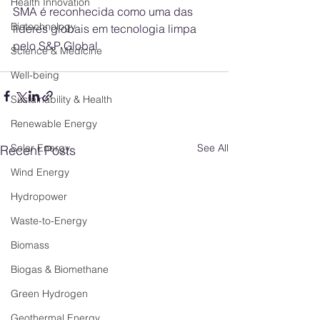
Health Innovation
SMA é reconhecida como uma das 
Biotechnology
líderes globais em tecnologia limpa 
pelo S&P Global
Science & Medicine
Well-being
Sustainability & Health
Renewable Energy
Solar Energy
See All
Recent Posts
Wind Energy
Hydropower
Waste-to-Energy
Biomass
Biogas & Biomethane
Green Hydrogen
Geothermal Energy