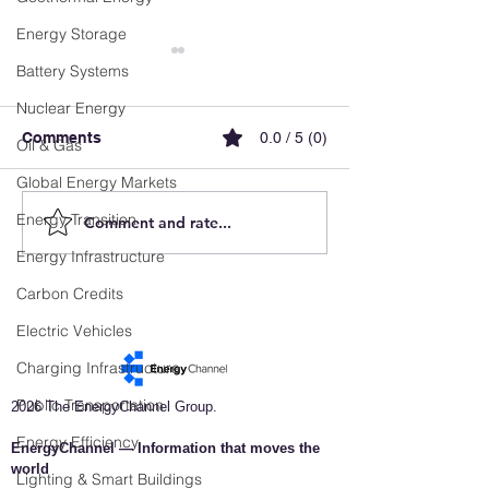
Energy Storage
Battery Systems
Nuclear Energy
Comments
0.0 / 5 (0)
Oil & Gas
Global Energy Markets
Energy Transition
Comment and rate...
Luxembourg
FX Recharge ai
Accelerates E-Mobility
simplify EV cha
Energy Infrastructure
and Reveals the Future
and elevate use
of Intelligent Charging
experience in B
Carbon Credits
Infrastructure
Electric Vehicles
Charging Infrastructure
Public Transportation
2026 The EnergyChannel Group.
Energy Efficiency
EnergyChannel — Information that moves the
world​
Lighting & Smart Buildings