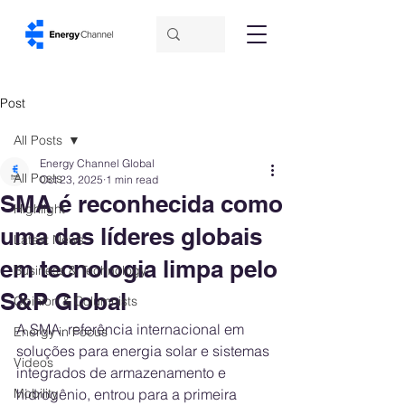
Post
All Posts
Energy Channel Global
All Posts
Oct 23, 2025
1 min read
SMA é reconhecida como
Highlight
uma das líderes globais
Latest News
em tecnologia limpa pelo
Business & Technology
S&P Global
Opinion & Columnists
A SMA, referência internacional em 
Energy in Focus
soluções para energia solar e sistemas 
Videos
integrados de armazenamento e 
Mobility
hidrogênio, entrou para a primeira 