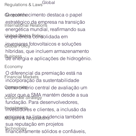
Global
Regulations & Laws
O reconhecimento destaca o papel 
Geopolitics
estratégico da empresa na transição 
International Relations
energética mundial, reafirmando sua 
United States Policy
experiência consolidada em 
inversores fotovoltaicos e soluções 
Global Policy
híbridas, que incluem armazenamento 
Business
de energia e aplicações de hidrogênio.
Economy
O diferencial da premiação está na 
Financial Markets
incorporação da sustentabilidade 
Companies
como critério central de avaliação um 
valor que a SMA mantém desde a sua 
Corporate Strategy
fundação. Para desenvolvedores, 
Investments
investidores e clientes, a inclusão da 
empresa na lista evidencia também 
Mergers & Acquisitions
sua reputação em projetos 
Technology
financeiramente sólidos e confiáveis, 