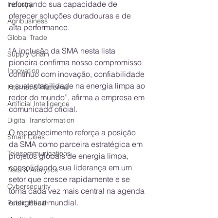
reforçando sua capacidade de 
Industry
oferecer soluções duradouras e de 
Agribusiness
alta performance.
Global Trade
“A inclusão da SMA nesta lista 
Supply Chain
pioneira confirma nosso compromisso 
Innovation
contínuo com inovação, confiabilidade 
e sustentabilidade na energia limpa ao 
Internet & Platforms
redor do mundo”, afirma a empresa em 
Artificial Intelligence
comunicado oficial.
Digital Transformation
O reconhecimento reforça a posição 
Smart Cities
da SMA como parceira estratégica em 
Telecommunications
projetos globais de energia limpa, 
consolidando sua liderança em um 
Data & Analytics
setor que cresce rapidamente e se 
Cybersecurity
torna cada vez mais central na agenda 
energética mundial.
Public Health