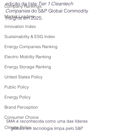
edição da lista 
Tier 1 Cleantech 
Company Rankings
Companies
 do S&P Global Commodity 
Market Leaders
Insights em 2025.
Innovation Index
Sustainability & ESG Index
Energy Companies Ranking
Electric Mobility Ranking
Energy Storage Ranking
United States Policy
Public Policy
Energy Policy
Brand Perception
Consumer Choice
SMA é reconhecida como uma das líderes 
Climate Policy
globais em tecnologia limpa pelo S&P 