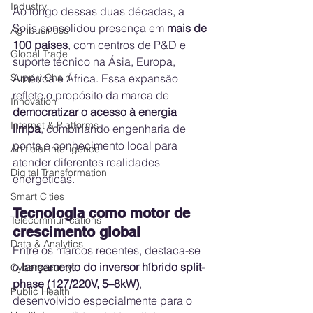
Industry
Ao longo dessas duas décadas, a 
Solis consolidou presença em 
mais de 
Agribusiness
100 países
, com centros de P&D e 
Global Trade
suporte técnico na Ásia, Europa, 
Supply Chain
América e África. Essa expansão 
reflete o propósito da marca de 
Innovation
democratizar o acesso à energia 
Internet & Platforms
limpa
, combinando engenharia de 
ponta e conhecimento local para 
Artificial Intelligence
atender diferentes realidades 
Digital Transformation
energéticas.
Smart Cities
Tecnologia como motor de 
Telecommunications
crescimento global
Data & Analytics
Entre os marcos recentes, destaca-se 
o 
lançamento do inversor híbrido split-
Cybersecurity
phase (127/220V, 5–8kW)
, 
Public Health
desenvolvido especialmente para o 