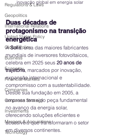
inovação global em energia solar
Regulations & Laws
Geopolitics
Duas décadas de 
International Relations
protagonismo na transição 
United States Policy
energética
Global Policy
A 
Solis
, uma das maiores fabricantes 
mundiais de inversores fotovoltaicos, 
Business
celebra em 2025 seus 
20 anos de 
Economy
trajetória
, marcados por inovação, 
expansão internacional e 
Financial Markets
compromisso com a sustentabilidade. 
Companies
Desde sua fundação em 2005, a 
empresa tem sido peça fundamental 
Corporate Strategy
no avanço da energia solar, 
Investments
oferecendo soluções eficientes e 
Mergers & Acquisitions
acessíveis que transformaram o setor 
em diversos continentes.
Technology