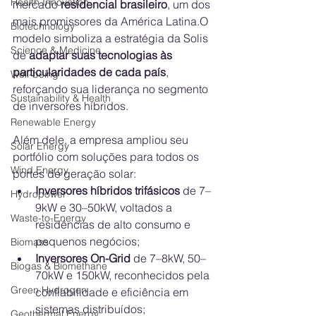
Health Innovation
mercado 
residencial brasileiro
, um dos 
mais promissores da América Latina.O 
Biotechnology
modelo simboliza a estratégia da Solis 
Science & Medicine
de 
adaptar suas tecnologias às 
particularidades de cada país
, 
Well-being
reforçando sua liderança no segmento 
Sustainability & Health
de inversores híbridos.
Renewable Energy
Além dele, a empresa ampliou seu 
Solar Energy
portfólio com soluções para todos os 
Wind Energy
portes de geração solar:
Inversores híbridos trifásicos
 de 7–
Hydropower
9kW e 30–50kW, voltados a 
Waste-to-Energy
residências de alto consumo e 
pequenos negócios;
Biomass
Inversores On-Grid
 de 7–8kW, 50–
Biogas & Biomethane
70kW e 150kW, reconhecidos pela 
Green Hydrogen
confiabilidade e eficiência em 
sistemas distribuídos;
Geothermal Energy