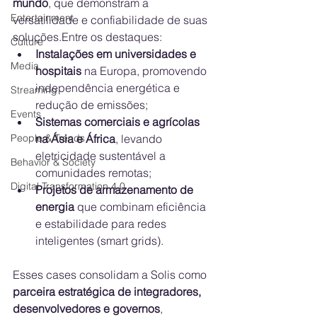
mundo
, que demonstram a 
Entertainment
versatilidade e confiabilidade de suas 
soluções.Entre os destaques:
Culture
Instalações em universidades e 
Media
hospitais
 na Europa, promovendo 
independência energética e 
Streaming
redução de emissões;
Events
Sistemas comerciais e agrícolas 
People & Trends
na Ásia e África
, levando 
eletricidade sustentável a 
Behavior & Society
comunidades remotas;
Digital Transformation 4.0
Projetos de armazenamento de 
energia
 que combinam eficiência 
e estabilidade para redes 
inteligentes (smart grids).
Esses cases consolidam a Solis como 
parceira estratégica de integradores, 
desenvolvedores e governos
, 