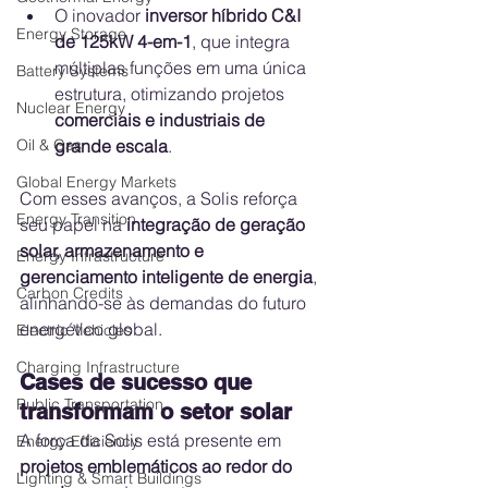
O inovador 
inversor híbrido C&I 
Energy Storage
de 125kW 4-em-1
, que integra 
múltiplas funções em uma única 
Battery Systems
estrutura, otimizando projetos 
Nuclear Energy
comerciais e industriais de 
Oil & Gas
grande escala
.
Global Energy Markets
Com esses avanços, a Solis reforça 
Energy Transition
seu papel na 
integração de geração 
solar, armazenamento e 
Energy Infrastructure
gerenciamento inteligente de energia
, 
Carbon Credits
alinhando-se às demandas do futuro 
energético global.
Electric Vehicles
Charging Infrastructure
Cases de sucesso que 
Public Transportation
transformam o setor solar
A força da Solis está presente em 
Energy Efficiency
projetos emblemáticos ao redor do 
Lighting & Smart Buildings