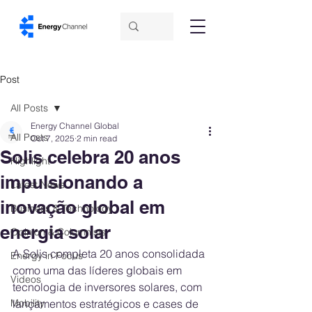
Post
All Posts
Energy Channel Global
All Posts
Oct 7, 2025
2 min read
Solis celebra 20 anos
Highlight
impulsionando a
Latest News
inovação global em
Business & Technology
energia solar
Opinion & Columnists
A Solis completa 20 anos consolidada 
Energy in Focus
como uma das líderes globais em 
Videos
tecnologia de inversores solares, com 
Mobility
lançamentos estratégicos e cases de 