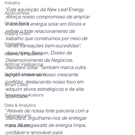
Industry
"
Esta aquisição da New Leaf Energy 
Agribusiness
reforça nosso compromisso de ampliar 
Global Trade
o acesso à energia solar em Illinois e 
reflete o forte relacionamento de 
Supply Chain
trabalho que construímos por meio de 
Innovation
várias transações bem-sucedidas", 
disse Harry Benson, Diretor de 
Internet & Platforms
Desenvolvimento de Negócios, 
Artificial Intelligence
Standard Solar. 
"Também marca outra 
adição chave ao nosso crescente 
Digital Transformation
portfólio, destacando nosso foco em 
Smart Cities
adquirir ativos estratégicos e de alta 
Telecommunications
qualidade."
Data & Analytics
"
Através de nossa forte parceria com a 
Cybersecurity
Standard, orgulhamo-nos de entregar 
mais 39 megawatts de energia limpa, 
Public Health
confiável e renovável para 