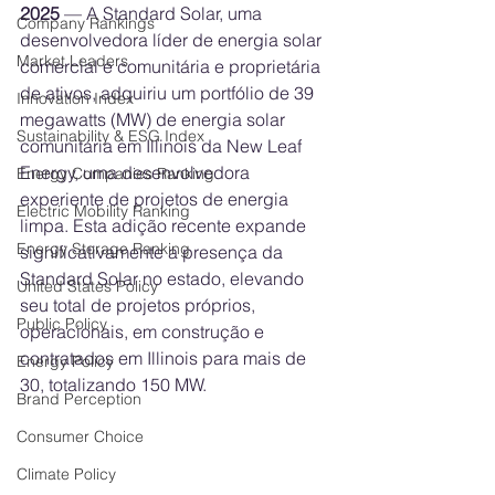
2025
 — A Standard Solar, uma 
Company Rankings
desenvolvedora líder de energia solar 
Market Leaders
comercial e comunitária e proprietária 
de ativos, adquiriu um portfólio de 39 
Innovation Index
megawatts (MW) de energia solar 
Sustainability & ESG Index
comunitária em Illinois da New Leaf 
Energy, uma desenvolvedora 
Energy Companies Ranking
experiente de projetos de energia 
Electric Mobility Ranking
limpa. Esta adição recente expande 
Energy Storage Ranking
significativamente a presença da 
Standard Solar no estado, elevando 
United States Policy
seu total de projetos próprios, 
Public Policy
operacionais, em construção e 
contratados em Illinois para mais de 
Energy Policy
30, totalizando 150 MW.
Brand Perception
Consumer Choice
Climate Policy