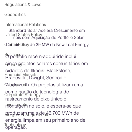
Regulations & Laws
Geopolitics
International Relations
Standard Solar Acelera Crescimento em 
United States Policy
Illinois com Aquisição de Portfólio Solar 
Comunitário de 39 MW da New Leaf Energy
Global Policy
Business
O portfólio recém-adquirido inclui 
cinco projetos solares comunitários em 
Economy
cidades de Illinois: Blackstone, 
Financial Markets
Braceville, Dwight, Seneca e 
Wadsworth. Os projetos utilizam uma 
Companies
combinação de tecnologia de 
Corporate Strategy
rastreamento de eixo único e 
Investments
montagem no solo, e espera-se que 
produzam mais de 46.700 MWh de 
Mergers & Acquisitions
energia limpa em seu primeiro ano de 
Technology
operação.