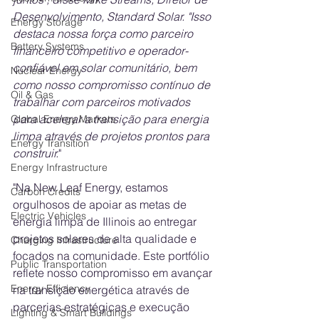
Desenvolvimento, Standard Solar. "Isso 
Energy Storage
destaca nossa força como parceiro 
Battery Systems
financeiro competitivo e operador-
confiável em solar comunitário, bem 
Nuclear Energy
como nosso compromisso contínuo de 
Oil & Gas
trabalhar com parceiros motivados 
para acelerar a transição para energia 
Global Energy Markets
limpa através de projetos prontos para 
Energy Transition
construir.
"
Energy Infrastructure
"Na New Leaf Energy, estamos 
Carbon Credits
orgulhosos de apoiar as metas de 
Electric Vehicles
energia limpa de Illinois ao entregar 
projetos solares de alta qualidade e 
Charging Infrastructure
focados na comunidade. Este portfólio 
Public Transportation
reflete nosso compromisso em avançar 
Energy Efficiency
na transição energética através de 
parcerias estratégicas e execução 
Lighting & Smart Buildings