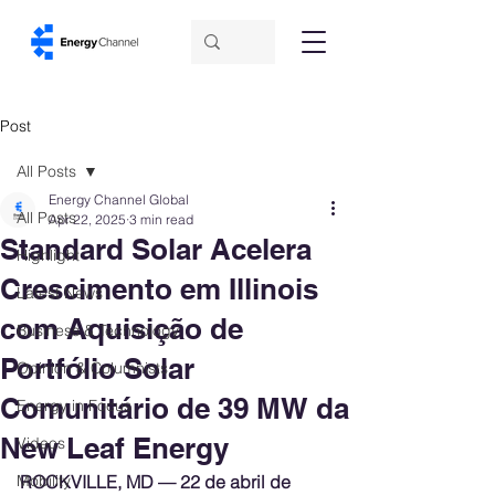
Post
All Posts
Energy Channel Global
All Posts
Apr 22, 2025
3 min read
Standard Solar Acelera
Highlight
Crescimento em Illinois
Latest News
com Aquisição de
Business & Technology
Portfólio Solar
Opinion & Columnists
Comunitário de 39 MW da
Energy in Focus
New Leaf Energy
Videos
Mobility
ROCKVILLE, MD — 22 de abril de 