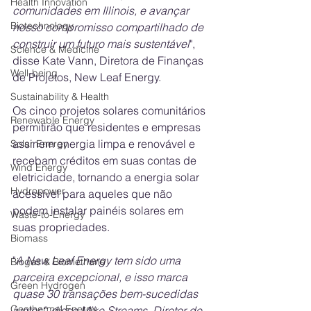
Health Innovation
comunidades em Illinois, e avançar 
Biotechnology
nosso compromisso compartilhado de 
construir um futuro mais sustentável
", 
Science & Medicine
disse Kate Vann, Diretora de Finanças 
Well-being
de Projetos, New Leaf Energy.
Sustainability & Health
Os cinco projetos solares comunitários 
Renewable Energy
permitirão que residentes e empresas 
assinem energia limpa e renovável e 
Solar Energy
recebam créditos em suas contas de 
Wind Energy
eletricidade, tornando a energia solar 
Hydropower
acessível para aqueles que não 
podem instalar painéis solares em 
Waste-to-Energy
suas propriedades.
Biomass
"
A New Leaf Energy tem sido uma 
Biogas & Biomethane
parceira excepcional, e isso marca 
Green Hydrogen
quase 30 transações bem-sucedidas 
Geothermal Energy
juntos", disse Mike Streams, Diretor de 