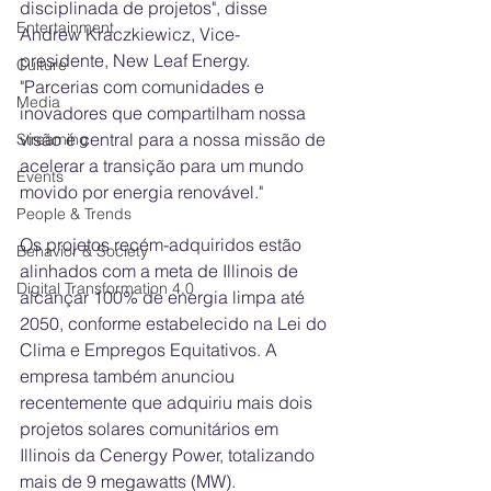
disciplinada de projetos", disse 
Entertainment
Andrew Kraczkiewicz, Vice-
presidente, New Leaf Energy. 
Culture
"Parcerias com comunidades e 
Media
inovadores que compartilham nossa 
visão é central para a nossa missão de 
Streaming
acelerar a transição para um mundo 
Events
movido por energia renovável."
People & Trends
Os projetos recém-adquiridos estão 
Behavior & Society
alinhados com a meta de Illinois de 
Digital Transformation 4.0
alcançar 100% de energia limpa até 
2050, conforme estabelecido na Lei do 
Clima e Empregos Equitativos. A 
empresa também anunciou 
recentemente que adquiriu mais dois 
projetos solares comunitários em 
Illinois da Cenergy Power, totalizando 
mais de 9 megawatts (MW).