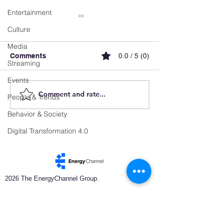
Entertainment
Culture
Media
Comments
0.0 / 5 (0)
Streaming
Events
Comment and rate...
Luxembourg
FX Recharge ai
People & Trends
Accelerates E-Mobility
simplify EV cha
Behavior & Society
and Reveals the Future
and elevate use
of Intelligent Charging
experience in B
Digital Transformation 4.0
Infrastructure
2026 The EnergyChannel Group.
EnergyChannel — Information that moves the
world​