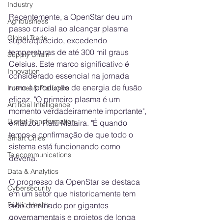
Industry
Recentemente, a OpenStar deu um 
Agribusiness
passo crucial ao alcançar plasma 
Global Trade
superaquecido, excedendo 
temperaturas de até 300 mil graus 
Supply Chain
Celsius. Este marco significativo é 
Innovation
considerado essencial na jornada 
rumo à produção de energia de fusão 
Internet & Platforms
eficaz. "O primeiro plasma é um 
Artificial Intelligence
momento verdadeiramente importante", 
Digital Transformation
enfatizou Ratu Mataira. "É quando 
temos a confirmação de que todo o 
Smart Cities
sistema está funcionando como 
Telecommunications
deveria."
Data & Analytics
O progresso da OpenStar se destaca 
Cybersecurity
em um setor que historicamente tem 
sido dominado por gigantes 
Public Health
governamentais e projetos de longa 