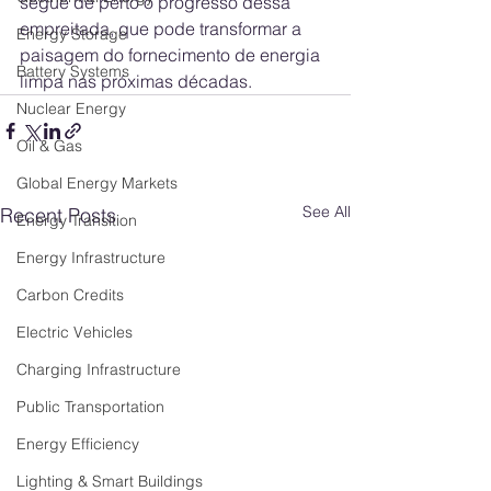
segue de perto o progresso dessa 
empreitada, que pode transformar a 
Energy Storage
paisagem do fornecimento de energia 
Battery Systems
limpa nas próximas décadas.
Nuclear Energy
Oil & Gas
Global Energy Markets
See All
Recent Posts
Energy Transition
Energy Infrastructure
Carbon Credits
Electric Vehicles
Charging Infrastructure
Public Transportation
Energy Efficiency
Lighting & Smart Buildings