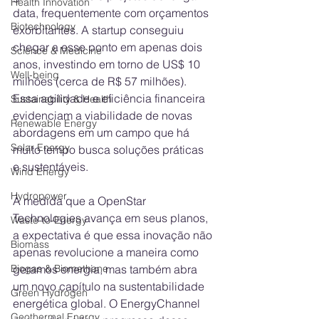
Health Innovation
data, frequentemente com orçamentos 
Biotechnology
exorbitantes. A startup conseguiu 
chegar a esse ponto em apenas dois 
Science & Medicine
anos, investindo em torno de US$ 10 
Well-being
milhões (cerca de R$ 57 milhões). 
Essa agilidade e eficiência financeira 
Sustainability & Health
evidenciam a viabilidade de novas 
Renewable Energy
abordagens em um campo que há 
Solar Energy
muito tempo busca soluções práticas 
e sustentáveis.
Wind Energy
Hydropower
À medida que a OpenStar 
Technologies avança em seus planos, 
Waste-to-Energy
a expectativa é que essa inovação não 
Biomass
apenas revolucione a maneira como 
geramos energia, mas também abra 
Biogas & Biomethane
um novo capítulo na sustentabilidade 
Green Hydrogen
energética global. O EnergyChannel 
Geothermal Energy