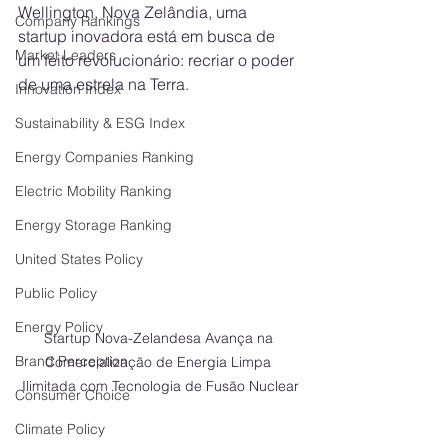
Wellington, Nova Zelândia, uma 
Company Rankings
startup inovadora está em busca de 
Market Leaders
um feito revolucionário: recriar o poder 
de uma estrela na Terra. 
Innovation Index
Sustainability & ESG Index
Energy Companies Ranking
Electric Mobility Ranking
Energy Storage Ranking
United States Policy
Public Policy
Energy Policy
Startup Nova-Zelandesa Avança na 
Brand Perception
Comercialização de Energia Limpa 
Ilimitada com Tecnologia de Fusão Nuclear
Consumer Choice
Climate Policy