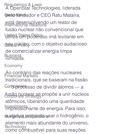
Regulations & Laws
A OpenStar Technologies, liderada 
pelo fundador e CEO Ratu Mataira, 
Geopolitics
está desenvolvendo um reator de 
International Relations
fusão nuclear não convencional que 
United States Policy
utiliza um poderoso ímã levitante em 
seu núcleo, com o objetivo audacioso 
Global Policy
de comercializar energia limpa 
Business
ilimitada.
Economy
Ao contrário das reações nucleares 
Financial Markets
tradicionais, que se baseiam na fissão 
Companies
— o processo de dividir átomos — a 
fusão nuclear se propõe a unir núcleos 
Corporate Strategy
atômicos, liberando uma quantidade 
Investments
impressionante de energia. Para isso, 
a startup pretende usar o hidrogênio, o 
Mergers & Acquisitions
elemento mais abundante do universo, 
Technology
como combustível para suas reações.