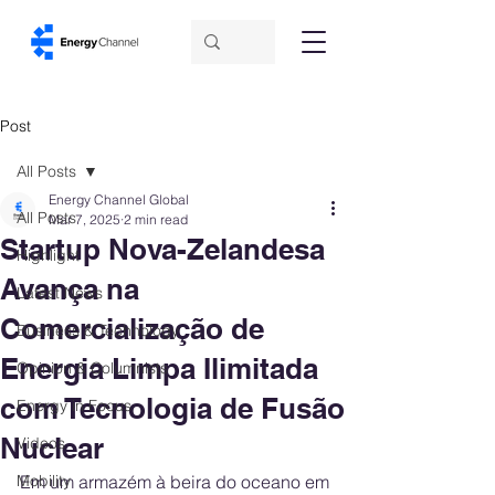
Post
All Posts
Energy Channel Global
All Posts
Mar 7, 2025
2 min read
Startup Nova-Zelandesa
Highlight
Avança na
Latest News
Comercialização de
Business & Technology
Energia Limpa Ilimitada
Opinion & Columnists
com Tecnologia de Fusão
Energy in Focus
Nuclear
Videos
Mobility
Em um armazém à beira do oceano em 