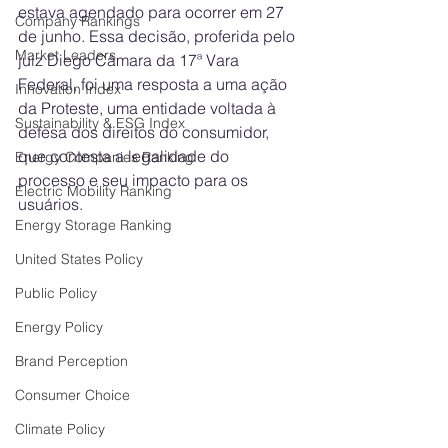
estava agendado para ocorrer em 27 
Company Rankings
de junho. Essa decisão, proferida pelo 
Market Leaders
juiz Diego Câmara da 17ª Vara 
Federal, foi uma resposta a uma ação 
Innovation Index
da Proteste, uma entidade voltada à 
Sustainability & ESG Index
defesa dos direitos do consumidor, 
que contesta a legalidade do 
Energy Companies Ranking
processo e seu impacto para os 
Electric Mobility Ranking
usuários.
Energy Storage Ranking
United States Policy
Public Policy
Energy Policy
Brand Perception
Consumer Choice
Climate Policy