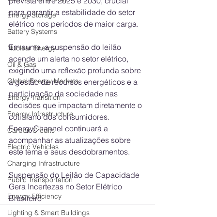
prevista entre 2025 e 2030, crucial 
para garantir a estabilidade do setor 
Energy Storage
elétrico nos períodos de maior carga.
Battery Systems
Em suma, a suspensão do leilão 
Nuclear Energy
acende um alerta no setor elétrico, 
Oil & Gas
exigindo uma reflexão profunda sobre 
Global Energy Markets
a gestão de recursos energéticos e a 
participação da sociedade nas 
Energy Transition
decisões que impactam diretamente o 
Energy Infrastructure
cotidiano dos consumidores. 
EnergyChannel continuará a 
Carbon Credits
acompanhar as atualizações sobre 
Electric Vehicles
este tema e seus desdobramentos.
Charging Infrastructure
Suspensão do Leilão de Capacidade 
Public Transportation
Gera Incertezas no Setor Elétrico 
Energy Efficiency
Brasileiro
Lighting & Smart Buildings