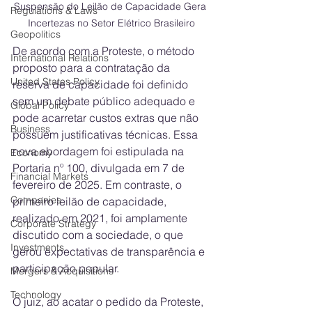
Suspensão do Leilão de Capacidade Gera 
Regulations & Laws
Incertezas no Setor Elétrico Brasileiro
Geopolitics
De acordo com a Proteste, o método 
International Relations
proposto para a contratação da 
United States Policy
reserva de capacidade foi definido 
sem um debate público adequado e 
Global Policy
pode acarretar custos extras que não 
Business
possuem justificativas técnicas. Essa 
nova abordagem foi estipulada na 
Economy
Portaria nº 100, divulgada em 7 de 
Financial Markets
fevereiro de 2025. Em contraste, o 
Companies
primeiro leilão de capacidade, 
realizado em 2021, foi amplamente 
Corporate Strategy
discutido com a sociedade, o que 
Investments
gerou expectativas de transparência e 
participação popular.
Mergers & Acquisitions
Technology
O juiz, ao acatar o pedido da Proteste, 