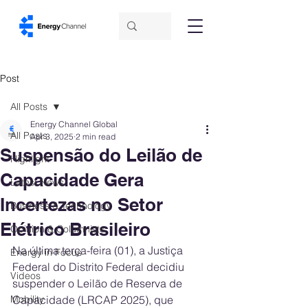
Post
All Posts
Energy Channel Global
All Posts
Apr 3, 2025
2 min read
Suspensão do Leilão de
Highlight
Capacidade Gera
Latest News
Incertezas no Setor
Business & Technology
Elétrico Brasileiro
Opinion & Columnists
Na última terça-feira (01), a Justiça 
Energy in Focus
Federal do Distrito Federal decidiu 
Videos
suspender o Leilão de Reserva de 
Mobility
Capacidade (LRCAP 2025), que 