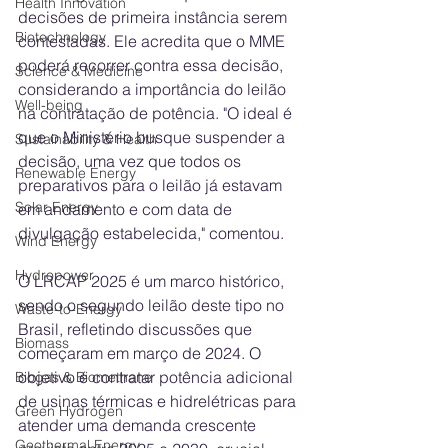
Health Innovation
decisões de primeira instância serem 
Biotechnology
contestadas. Ele acredita que o MME 
poderá recorrer contra essa decisão, 
Science & Medicine
considerando a importância do leilão 
Well-being
na contratação de potência. "O ideal é 
que o Ministério busque suspender a 
Sustainability & Health
decisão, uma vez que todos os 
Renewable Energy
preparativos para o leilão já estavam 
Solar Energy
em andamento e com data de 
divulgação estabelecida," comentou.
Wind Energy
Hydropower
O LRCAP 2025 é um marco histórico, 
sendo o segundo leilão deste tipo no 
Waste-to-Energy
Brasil, refletindo discussões que 
Biomass
começaram em março de 2024. O 
objetivo é contratar potência adicional 
Biogas & Biomethane
de usinas térmicas e hidrelétricas para 
Green Hydrogen
atender uma demanda crescente 
Geothermal Energy