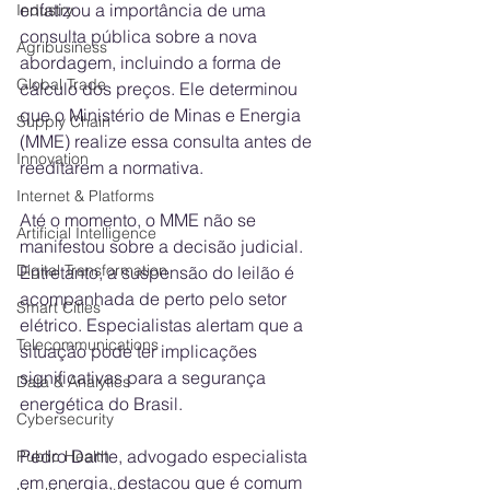
enfatizou a importância de uma 
Industry
consulta pública sobre a nova 
Agribusiness
abordagem, incluindo a forma de 
Global Trade
cálculo dos preços. Ele determinou 
que o Ministério de Minas e Energia 
Supply Chain
(MME) realize essa consulta antes de 
Innovation
reeditarem a normativa.
Internet & Platforms
Até o momento, o MME não se 
Artificial Intelligence
manifestou sobre a decisão judicial. 
Digital Transformation
Entretanto, a suspensão do leilão é 
acompanhada de perto pelo setor 
Smart Cities
elétrico. Especialistas alertam que a 
Telecommunications
situação pode ter implicações 
significativas para a segurança 
Data & Analytics
energética do Brasil.
Cybersecurity
Pedro Dante, advogado especialista 
Public Health
em energia, destacou que é comum 