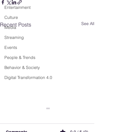
Entertainment
Culture
See All
Recent Posts
Media
Streaming
Events
People & Trends
Behavior & Society
Digital Transformation 4.0
Comments
0.0 / 5 (0)