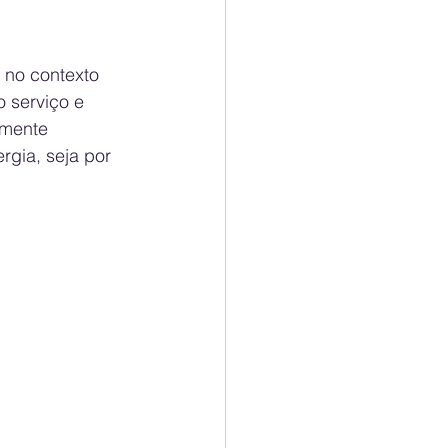
 no contexto 
 serviço e 
lmente 
gia, seja por 