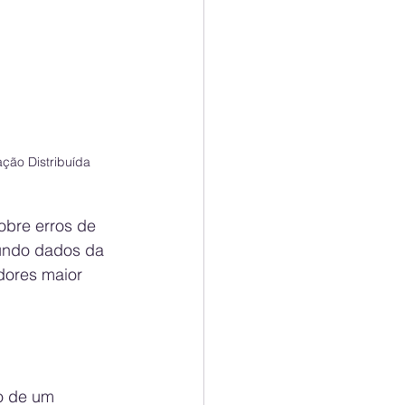
ção Distribuída
obre erros de 
gundo dados da 
ores maior 
o de um 