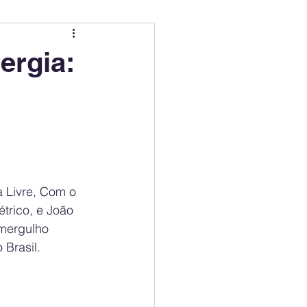
ing
Electric Mobility Ranking
ergia:
er Choice
Climate Policy
ss
Economy
 Livre, Com o 
trico, e João 
mergulho 
 Brasil.