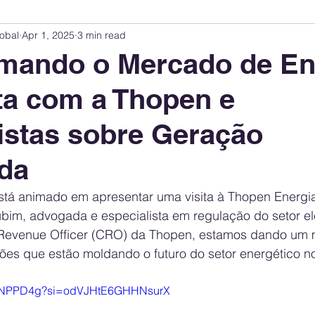
obal
Apr 1, 2025
3 min read
Innovation Index
Sustainability & ESG Index
Energy Companies Rank
mando o Mercado de En
ta com a Thopen e
 Policy
Public Policy
Energy Policy
Brand Perception
Consum
istas sobre Geração
International Relations
United States Policy
Global Policy
Busine
ída
tá animado em apresentar uma visita à Thopen Energia
Corporate Strategy
bim, advogada e especialista em regulação do setor elé
 Revenue Officer (CRO) da Thopen, estamos dando um 
ões que estão moldando o futuro do setor energético no
2yQNPPD4g?si=odVJHtE6GHHNsurX