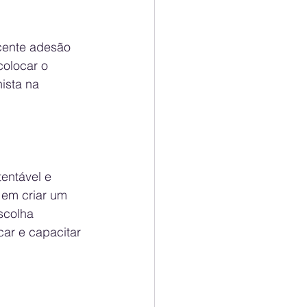
cente adesão 
colocar o 
sta na 
entável e 
 em criar um 
scolha 
car e capacitar 