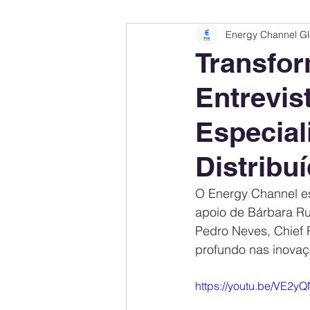
Energy Channel Gl
Company Rankings
Market Leaders
Transfor
Entrevis
Energy Storage Ranking
United States
Especial
Regulations & Laws
Geopolitics
Distribu
O Energy Channel es
Financial Markets
Companies
apoio de Bárbara Ru
Pedro Neves, Chief
profundo nas inovaç
https://youtu.be/VE