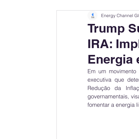
Energy Channel Gl
Company Rankings
Market Leaders
Trump S
IRA: Imp
Energy Storage Ranking
United States
Energia 
Regulations & Laws
Geopolitics
Em um movimento s
executiva que det
Redução da Infla
Financial Markets
Companies
governamentais, vis
fomentar a energia 