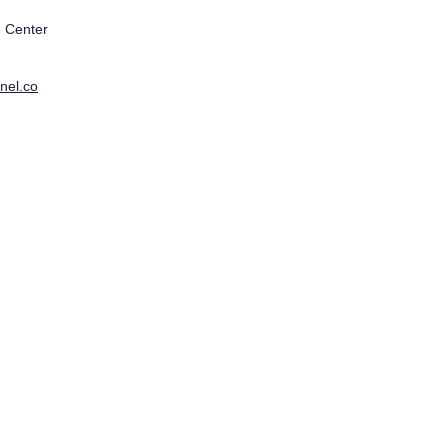
 Center
nel.co