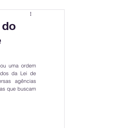
ing
Electric Mobility Ranking
 do
e
er Choice
Climate Policy
ss
Economy
iou uma ordem 
dos da Lei de 
sas agências 
ivas que buscam 