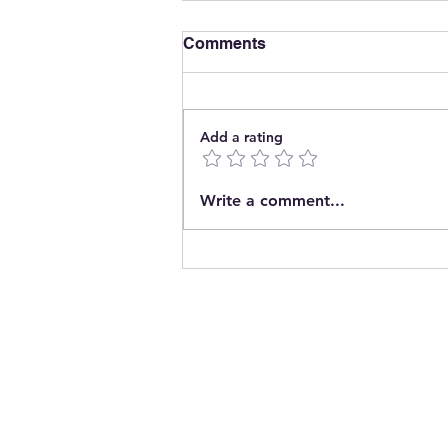
Comments
Add a rating
The End of Energy
Write a comment...
Concentration?