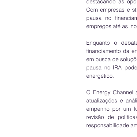
destacando as opor
Com empresas e sta
pausa no financia
empregos até as ino
Enquanto o debate
financiamento da e
em busca de soluçõe
pausa no IRA pode s
energético.
O Energy Channel a
atualizações e anál
empenho por um fu
revisão de políti
responsabilidade am