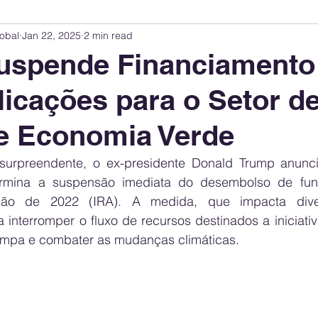
obal
Jan 22, 2025
2 min read
Innovation Index
Sustainability & ESG Index
Energy Companies Rank
uspende Financiamento
licações para o Setor d
 Policy
Public Policy
Energy Policy
Brand Perception
Consum
e Economia Verde
International Relations
United States Policy
Global Policy
Busine
urpreendente, o ex-presidente Donald Trump anunc
ermina a suspensão imediata do desembolso de fun
ção de 2022 (IRA). A medida, que impacta diver
Corporate Strategy
a interromper o fluxo de recursos destinados a iniciat
limpa e combater as mudanças climáticas.