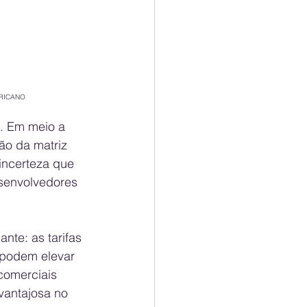
ERICANO
. Em meio a 
o da matriz 
incerteza que 
senvolvedores 
nte: as tarifas 
podem elevar 
comerciais 
vantajosa no 