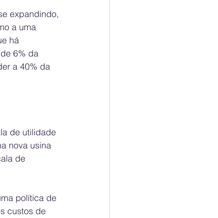
se expandindo, 
smo a uma 
ue há 
 de 6% da 
der a 40% da 
a de utilidade 
a nova usina 
ala de 
ma política de 
s custos de 