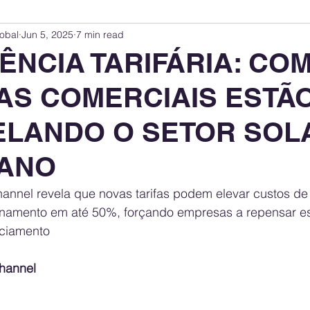
obal
Jun 5, 2025
7 min read
Innovation Index
Sustainability & ESG Index
Energy Companies Rank
ÊNCIA TARIFÁRIA: CO
CAS COMERCIAIS ESTÃ
 Policy
Public Policy
Energy Policy
Brand Perception
Consum
LANDO O SETOR SOL
International Relations
United States Policy
Global Policy
Busine
ANO
annel revela que novas tarifas podem elevar custos de 
Corporate Strategy
namento em até 50%, forçando empresas a repensar es
nciamento
hannel