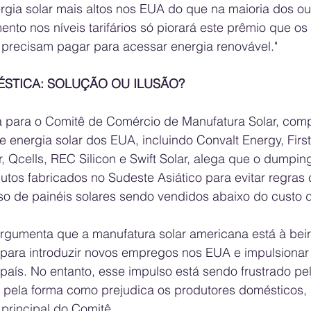
rgia solar mais altos nos EUA do que na maioria dos ou
nto nos níveis tarifários só piorará este prêmio que o
precisam pagar para acessar energia renovável."
STICA: SOLUÇÃO OU ILUSÃO?
 para o Comitê de Comércio de Manufatura Solar, comp
de energia solar dos EUA, incluindo Convalt Energy, First
r, Qcells, REC Silicon e Swift Solar, alega que o dumping
tos fabricados no Sudeste Asiático para evitar regras 
o de painéis solares sendo vendidos abaixo do custo 
rgumenta que a manufatura solar americana está à beir
 para introduzir novos empregos nos EUA e impulsionar 
país. No entanto, esse impulso está sendo frustrado pela
 e pela forma como prejudica os produtores domésticos,
 principal do Comitê.