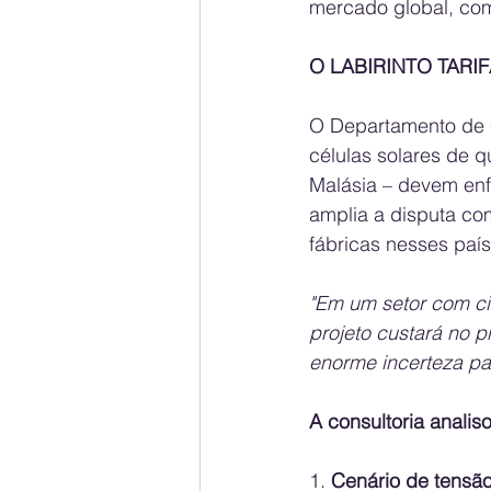
mercado global, com
O LABIRINTO TARI
O Departamento de 
células solares de q
Malásia – devem enf
amplia a disputa co
fábricas nesses país
"Em um setor com ci
projeto custará no 
enorme incerteza par
A consultoria analis
1. 
Cenário de tensã