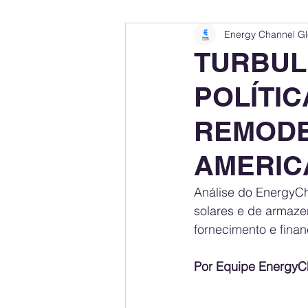
Energy Channel Gl
Company Rankings
Market Leaders
TURBUL
POLÍTI
Energy Storage Ranking
United States
REMODE
Regulations & Laws
Geopolitics
AMERIC
Análise do EnergyCh
Financial Markets
Companies
solares e de armaze
fornecimento e fina
Por Equipe EnergyC