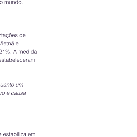
do mundo.
tações de 
Vietnã e 
521%. A medida 
 estabeleceram 
quanto um 
vo e causa 
se estabiliza em 