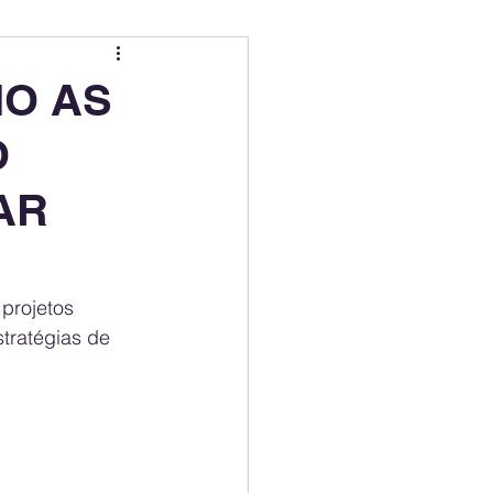
ing
Electric Mobility Ranking
MO AS
O
er Choice
Climate Policy
AR
ss
Economy
projetos 
tratégias de 