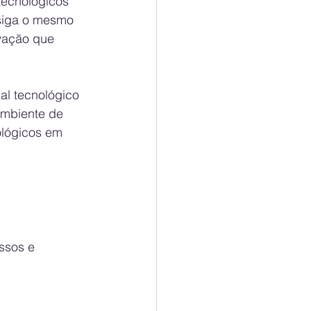
tecnológicos 
siga o mesmo 
vação que 
al tecnológico 
ambiente de 
ológicos em 
ssos e 