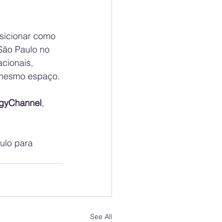
sicionar como 
São Paulo no 
cionais, 
m mesmo espaço.
gyChannel
, 
ulo para 
See All