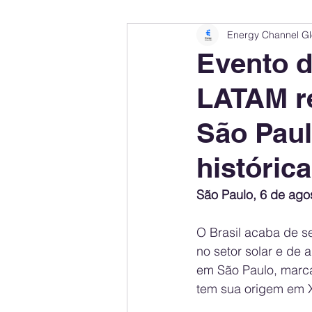
Energy Channel Gl
Company Rankings
Market Leaders
Evento 
LATAM re
Energy Storage Ranking
United States
São Paul
Regulations & Laws
Geopolitics
históric
São Paulo, 6 de ago
Financial Markets
Companies
O Brasil acaba de s
no setor solar e de
em São Paulo, marca
tem sua origem em X