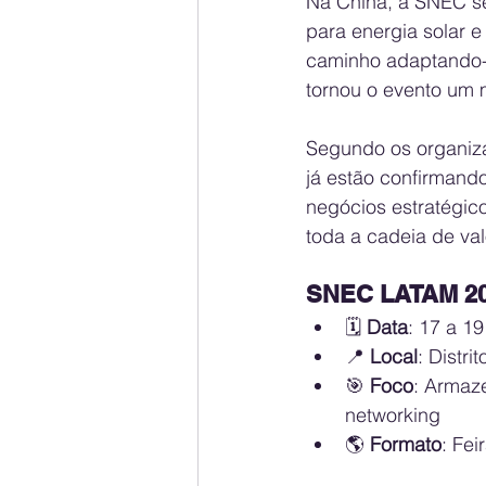
Na China, a SNEC se
para energia solar 
caminho adaptando-s
tornou o evento um 
Segundo os organiza
já estão confirmando
negócios estratégic
toda a cadeia de va
SNEC LATAM 202
🗓 
Data
: 17 a 1
📍 
Local
: Distr
🎯 
Foco
: Armaz
networking
🌎 
Formato
: Fe