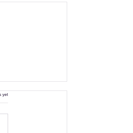
s.
s yet