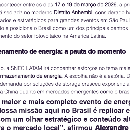
contecer entre os dias 
17 e 19 de março de 2026
, a pr
á sediada no moderno 
Distrito Anhembi
, considerado h
dos e estratégicos para grandes eventos em São Paul
 e posiciona o Brasil como um dos principais centros 
ento do setor fotovoltaico na América Latina.
namento de energia: a pauta do momento
ão, a SNEC LATAM irá concentrar esforços no tema mais
rmazenamento de energia
. A escolha não é aleatória.
 demanda por soluções de storage cresceu exponencia
 na China quanto em mercados emergentes como o brasil
maior e mais completo evento de energ
ssa missão aqui no Brasil é replicar e
com um olhar estratégico e conteúdo al
ra o mercado local”, afirmou 
Alexandre