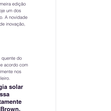
imeira edição 
oje um dos 
o. A novidade 
de inovação, 
 quente do 
 De acordo com 
lmente nos 
eiro.
ia solar 
ssa 
tamente 
 
Brown, 