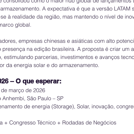
 consolidou como o maior hub global de lançamentos 
e armazenamento. A expectativa é que a versão LATAM 
e à realidade da região, mas mantendo o nível de ino
marco global.
dores, empresas chinesas e asiáticas com alto potenci
 presença na edição brasileira. A proposta é criar um 
o, estimulando parcerias, investimentos e avanços tecn
lor da energia solar e do armazenamento.
6 – O que esperar:
9 de março de 2026
ito Anhembi, São Paulo – SP
enamento de energia (Storage), Solar, inovação, congre
ira + Congresso Técnico + Rodadas de Negócios