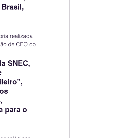
Brasil, 
ria realizada 
ção de CEO do 
da SNEC, 
e 
eiro”, 
os 
, 
a para o 