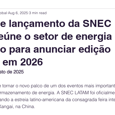
obal
Aug 6, 2025
3 min read
Innovation Index
Sustainability & ESG Index
Energy Companies Rank
de lançamento da SNEC
úne o setor de energia
 Policy
Public Policy
Energy Policy
Brand Perception
Consum
o para anunciar edição
International Relations
United States Policy
Global Policy
Busine
a em 2026
sto de 2025
Corporate Strategy
e tornar o novo palco de um dos eventos mais importa
 armazenamento de energia. A SNEC LATAM foi oficialme
ndo a estreia latino-americana da consagrada feira int
angai, na China.