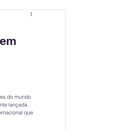
ing
Electric Mobility Ranking
 em
er Choice
Climate Policy
ss
Economy
ntes do mundo 
nte lançada 
ernacional que 