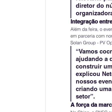
diretor do n
organizador
Integração entr
Além da feira, o eve
em parceria com no
Solan Group - PV Op
“Vamos cocr
ajudando a d
construir um
explicou Net
nossos event
criando uma 
setor”.
A força da marc