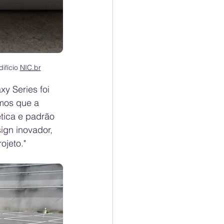
ifício 
NIC.br
y Series foi 
emos que a 
ética e padrão 
ign inovador, 
ojeto."