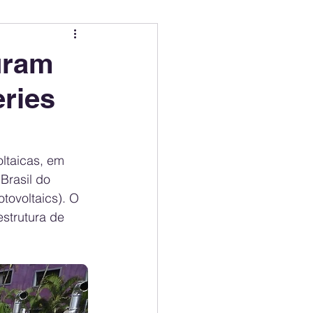
ing
Electric Mobility Ranking
uram
eries
er Choice
Climate Policy
ss
Economy
ltaicas, em 
Brasil do 
tovoltaics). O 
estrutura de 