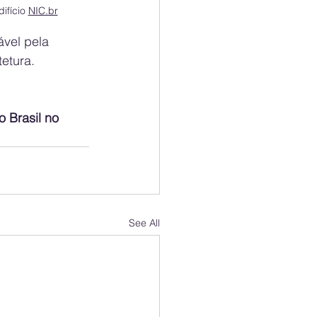
ifício 
NIC.br
ável pela 
tetura.
 Brasil no 
See All