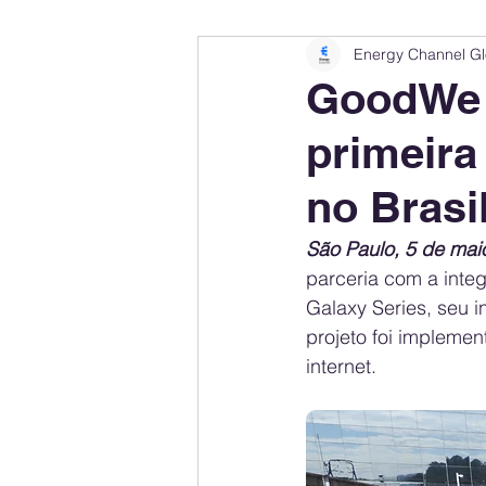
Energy Channel Gl
Company Rankings
Market Leaders
GoodWe 
primeira
Energy Storage Ranking
United States
no Brasil
Regulations & Laws
Geopolitics
São Paulo, 5 de mai
parceria com a integ
Galaxy Series, seu i
Financial Markets
Companies
projeto foi implemen
internet.