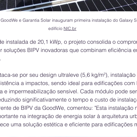
- GoodWe e Garantia Solar inauguram primeira instalação do Galaxy Se
edifício 
NIC.br
instalada de 20,1 kWp, o projeto consolida o compro
soluções BIPV inovadoras que combinam eficiência en
.
aca-se por seu design ultraleve (5,6 kg/m²), instalação
sistência a impactos, sendo ideal para edificações com 
 e impermeabilização sensível. Cada módulo pode ser
duzindo significativamente o tempo e custo de instalaç
rente de BIPV da GoodWe, comentou: "Esta instalação 
tante na integração de energia solar à arquitetura urba
ece uma solução estética e eficiente para edificações 