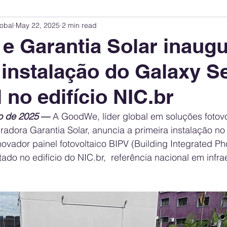
obal
May 22, 2025
2 min read
Innovation Index
Sustainability & ESG Index
Energy Companies Rank
e Garantia Solar inaug
 instalação do Galaxy S
 Policy
Public Policy
Energy Policy
Brand Perception
Consum
 no edifício NIC.br
International Relations
United States Policy
Global Policy
Busine
o de 2025
 — 
A GoodWe, líder global em soluções fotovo
radora Garantia Solar, anuncia a primeira instalação no 
novador painel fotovoltaico BIPV (Building Integrated Pho
Corporate Strategy
tado no edifício do 
NIC.br
,  referência nacional em infra