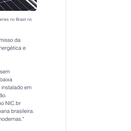
ries no Brasil no 
misso da 
ergética e 
 sem 
baixa 
 instalado em 
ão.
no 
NIC.br
na brasileira. 
modernas."