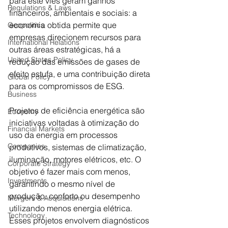
para este viés geram ganhos 
Regulations & Laws
financeiros, ambientais e sociais: a 
economia obtida permite que 
Geopolitics
empresas direcionem recursos para 
International Relations
outras áreas estratégicas, há a 
United States Policy
redução das emissões de gases de 
efeito estufa, e uma contribuição direta 
Global Policy
para os compromissos de ESG.
Business
Projetos de eficiência energética são 
Economy
iniciativas voltadas à otimização do 
Financial Markets
uso da energia em processos 
Companies
produtivos, sistemas de climatização, 
iluminação, motores elétricos, etc. O 
Corporate Strategy
objetivo é fazer mais com menos, 
Investments
garantindo o mesmo nível de 
produção, conforto ou desempenho 
Mergers & Acquisitions
utilizando menos energia elétrica. 
Technology
Esses projetos envolvem diagnósticos 