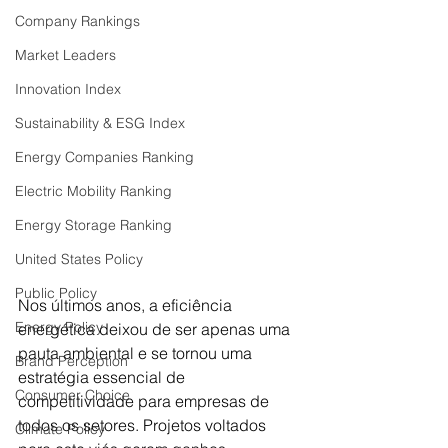
Company Rankings
Market Leaders
Innovation Index
Sustainability & ESG Index
Energy Companies Ranking
Electric Mobility Ranking
Energy Storage Ranking
United States Policy
Public Policy
Nos últimos anos, a eficiência 
Energy Policy
energética deixou de ser apenas uma 
pauta ambiental e se tornou uma 
Brand Perception
estratégia essencial de 
Consumer Choice
competitividade para empresas de 
todos os setores. Projetos voltados 
Climate Policy