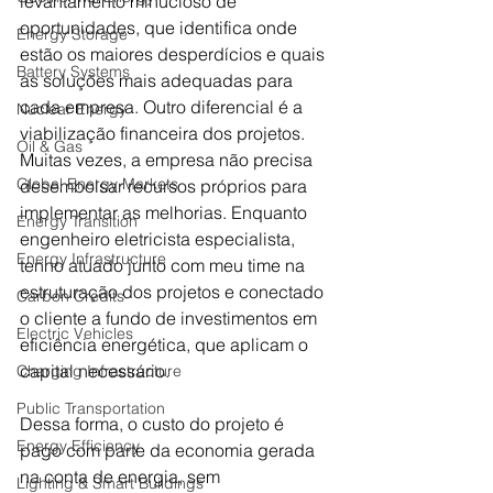
levantamento minucioso de 
oportunidades, que identifica onde 
Energy Storage
estão os maiores desperdícios e quais 
Battery Systems
as soluções mais adequadas para 
cada empresa. Outro diferencial é a 
Nuclear Energy
viabilização financeira dos projetos. 
Oil & Gas
Muitas vezes, a empresa não precisa 
Global Energy Markets
desembolsar recursos próprios para 
implementar as melhorias. Enquanto 
Energy Transition
engenheiro eletricista especialista, 
Energy Infrastructure
tenho atuado junto com meu time na 
estruturação dos projetos e conectado 
Carbon Credits
o cliente a fundo de investimentos em 
Electric Vehicles
eficiência energética, que aplicam o 
capital necessário. 
Charging Infrastructure
Public Transportation
Dessa forma, o custo do projeto é 
Energy Efficiency
pago com parte da economia gerada 
na conta de energia, sem 
Lighting & Smart Buildings