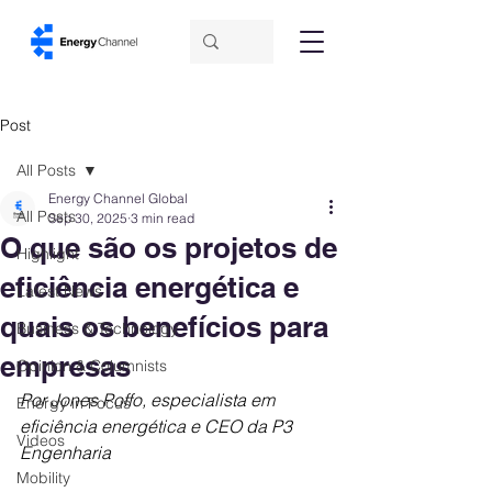
Post
All Posts
Energy Channel Global
All Posts
Sep 30, 2025
3 min read
O que são os projetos de
Highlight
eficiência energética e
Latest News
quais os benefícios para
Business & Technology
empresas
Opinion & Columnists
Por Jones Poffo, especialista em 
Energy in Focus
eficiência energética e CEO da P3 
Videos
Engenharia
Mobility