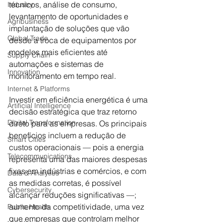
técnicos, análise de consumo, 
Industry
levantamento de oportunidades e 
Agribusiness
implantação de soluções que vão 
Global Trade
desde a troca de equipamentos por 
modelos mais eficientes até 
Supply Chain
automações e sistemas de 
Innovation
monitoramento em tempo real. 
Internet & Platforms
Investir em eficiência energética é uma 
Artificial Intelligence
decisão estratégica que traz retorno 
Digital Transformation
direto para as empresas. Os principais 
benefícios incluem a redução de 
Smart Cities
custos operacionais — pois a energia 
Telecommunications
representa uma das maiores despesas 
fixas em indústrias e comércios, e com 
Data & Analytics
as medidas corretas, é possível 
Cybersecurity
alcançar reduções significativas —; 
aumento da competitividade, uma vez 
Public Health
que empresas que controlam melhor 