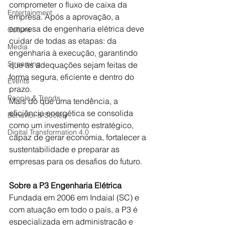
comprometer o fluxo de caixa da 
Entertainment
empresa. Após a aprovação, a 
empresa de engenharia elétrica deve 
Culture
cuidar de todas as etapas: da 
Media
engenharia à execução, garantindo 
Streaming
que as adequações sejam feitas de 
forma segura, eficiente e dentro do 
Events
prazo. 
People & Trends
Mais do que uma tendência, a 
eficiência energética se consolida 
Behavior & Society
como um investimento estratégico, 
Digital Transformation 4.0
capaz de gerar economia, fortalecer a 
sustentabilidade e preparar as 
empresas para os desafios do futuro.
Sobre a P3 Engenharia Elétrica
Fundada em 2006 em Indaial (SC) e 
com atuação em todo o país, a P3 é 
especializada em administração e 