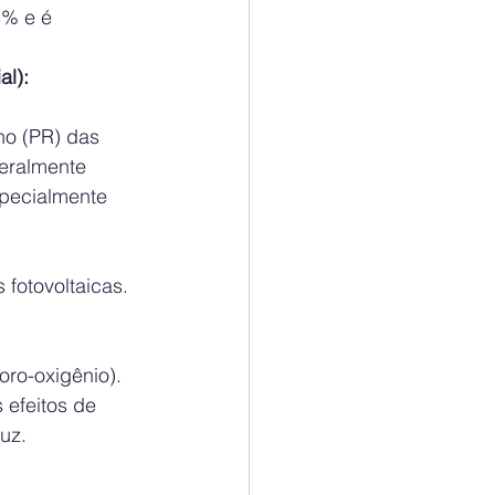
5% e é 
al):
o (PR) das 
geralmente 
specialmente 
fotovoltaicas.
oro-oxigênio).
 efeitos de 
uz.