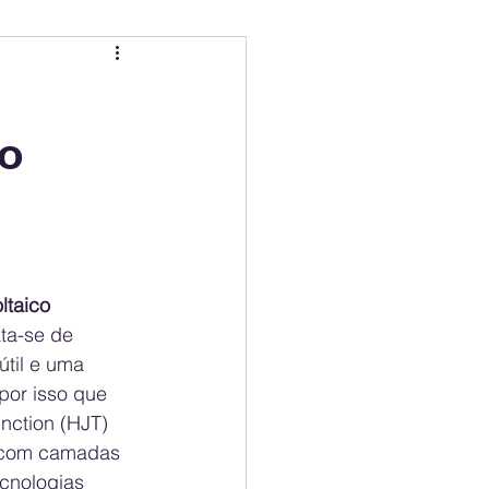
ing
Electric Mobility Ranking
so
er Choice
Climate Policy
ss
Economy
ltaico
ta-se de 
útil e uma 
por isso que 
nction (HJT) 
o com camadas 
ecnologias 