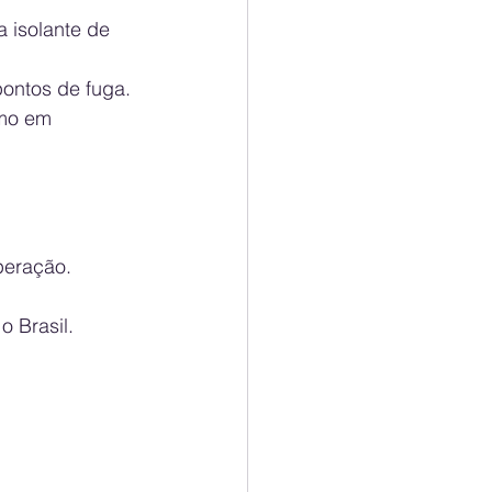
 isolante de 
pontos de fuga.
smo em 
peração.
o Brasil.