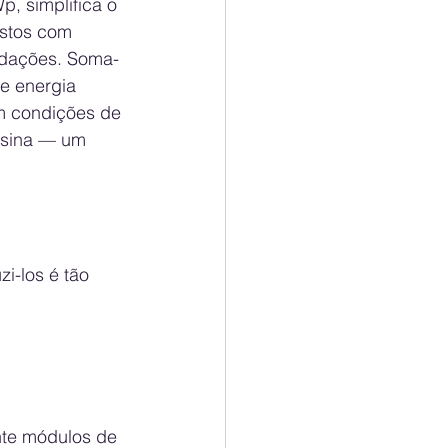
, simplifica o 
ustos com 
ndações. Soma-
e energia 
m condições de 
 usina — um 
i-los é tão 
nte módulos de 