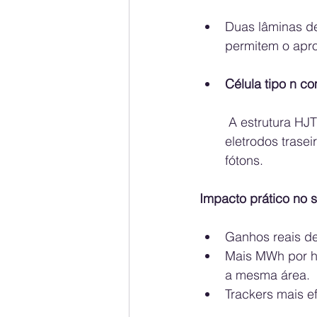
Duas lâminas de
permitem o apro
Célula tipo n c
 A estrutura HJT usa camadas finas de silício amorfo e metalização avançada. Os 
eletrodos trase
fótons.
Impacto prático no s
Ganhos reais d
Mais MWh por h
a mesma área.
Trackers mais ef