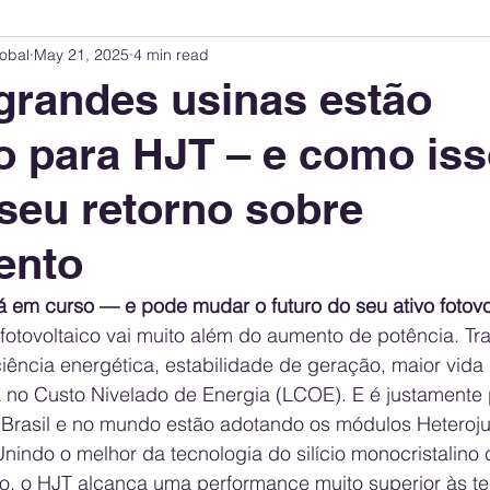
obal
May 21, 2025
4 min read
Innovation Index
Sustainability & ESG Index
Energy Companies Rank
grandes usinas estão
 para HJT – e como is
 Policy
Public Policy
Energy Policy
Brand Perception
Consum
seu retorno sobre
International Relations
United States Policy
Global Policy
Busine
ento
á em curso — e pode mudar o futuro do seu ativo fotovo
Corporate Strategy
fotovoltaico vai muito além do aumento de potência. Tra
iência energética, estabilidade de geração, maior vida 
a no Custo Nivelado de Energia (LCOE). E é justamente 
 Brasil e no mundo estão adotando os módulos Heteroju
nindo o melhor da tecnologia do silício monocristalin
rfo, o HJT alcança uma performance muito superior às t