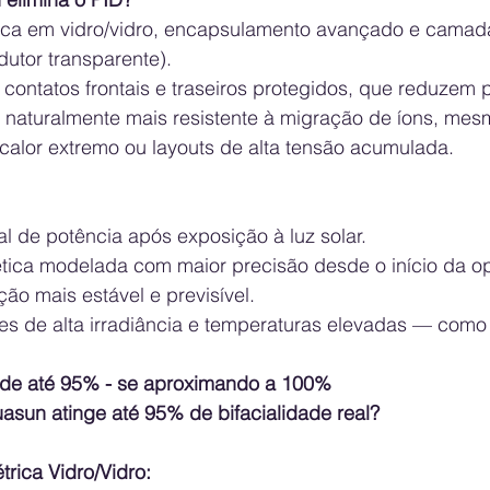
rica em vidro/vidro, encapsulamento avançado e camada
utor transparente).
 contatos frontais e traseiros protegidos, que reduzem 
 é naturalmente mais resistente à migração de íons, me
alor extremo ou layouts de alta tensão acumulada.
al de potência após exposição à luz solar.
tica modelada com maior precisão desde o início da o
ão mais estável e previsível.
ões de alta irradiância e temperaturas elevadas — como 
al de até 95% - se aproximando a 100%
asun atinge até 95% de bifacialidade real?
trica Vidro/Vidro: