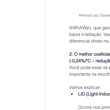
Vinícius Luiz, Cou
(kWh/kWp), que gar
baixa irradiação. Is
diferencial direto na
2. O melhor coefici
(-0,24%/°C – redução
Você pode estar se p
importante na escol
Vamos explicar:
LID (Light-Indu
Ocorre nos prim