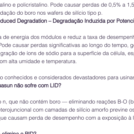
talino e policristalino. Pode causar perdas de 0,5% a 1,
dação do boro nos wafers de silício tipo p.
Induced Degradation – Degradação Induzida por Potenci
a de energia dos módulos e reduz a taxa de desempenh
 Pode causar perdas significativas ao longo do tempo, 
gração de íons de sódio para a superfície da célula, e
om alta umidade e temperatura.
 conhecidos e considerados devastadores para usinas 
uasun não sofre com LID?
tipo n, que não contém boro — eliminando reações B-O (b
eterojuncional com camadas de silício amorfo previne os
ue causam perda de desempenho com a exposição à l
elimina o PID?