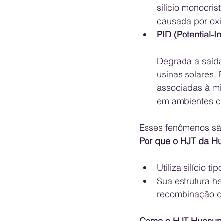
silício monocris
causada por oxi
PID (Potential-
Degrada a saíd
usinas solares.
associadas à mi
em ambientes c
Esses fenômenos são
Por que o HJT da H
Utiliza silício 
Sua estrutura h
recombinação q
Como o HJT Huasun 