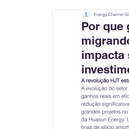
Energy Channel Gl
Company Rankings
Market Leaders
Por que 
migrando
Energy Storage Ranking
United States
impacta 
Regulations & Laws
Geopolitics
investim
A revolução HJT est
Financial Markets
Companies
A evolução do setor 
ganhos reais em efic
redução significativ
grandes projetos no
da Huasun Energy. U
finas de silício amo