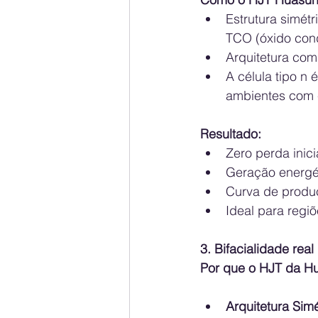
Estrutura simét
TCO (óxido cond
Arquitetura com
A célula tipo n
ambientes com c
Resultado:
Zero perda inici
Geração energé
Curva de produç
Ideal para regi
3. Bifacialidade re
Por que o HJT da Hu
Arquitetura Simé