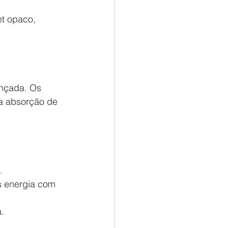
et opaco, 
a absorção de 
.
 energia com 
a.