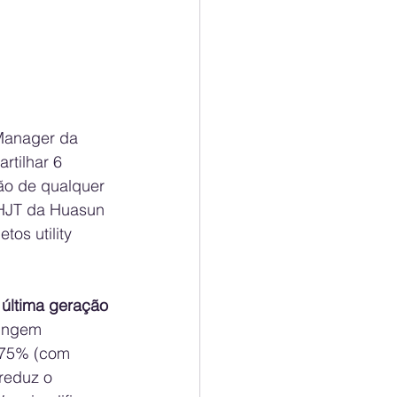
 Manager da 
rtilhar 6 
ão de qualquer 
 HJT da Huasun 
os utility 
e última geração
ingem 
4,75% (com 
reduz o 