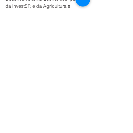
da InvestSP, e da Agricultura e 
Abastecimento.   
Resolução fomenta empreendimentos 
de biogás e biometano  
O Governo de São Paulo tem adotado 
medidas que facilitam e estimulam o 
desenvolvimento do setor. Nesse 
sentido, em maio de 2024, a Semil e a 
Secretaria de Agricultura e 
Abastecimento firmaram uma parceria 
para ampliar a produção de energia 
renovável no Estado.  
A partir da resolução conjunta, a 
Cetesb
 normatizou o licenciamento 
ambiental para estimular a produção 