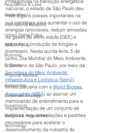
Protagonista na transição energética 
Regulations & Laws
nacional, o estado de São Paulo deu 
Geopolitics
mais alguns passos importantes na 
sua estratégia para aumentar o uso de 
International Relations
energias renováveis, reduzir emissões 
United States Policy
de gases de efeito estufa (GEE) e 
estimular a produção de biogás e 
Global Policy
biometano. Nesta quinta-feira, 5 de 
Business
junho, Dia Mundial do Meio Ambiente, 
Economy
o Governo de São Paulo, por meio da 
Secretaria do Meio Ambiente, 
Financial Markets
Infraestrutura e Logística (Semil)
, 
Companies
firmou parceria com a 
World Biogas 
Association (WBA)
 ao assinar um 
Corporate Strategy
memorando de entendimento para a 
Investments
implementação de um conjunto de 
políticas, regulamentações e padrões 
Mergers & Acquisitions
necessários para acelerar o 
Technology
desenvolvimento da indústria do 