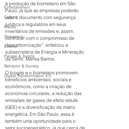
à produção de biometano em São 
Entertainment
Paulo, já que as empresas poderão 
Culture
usar o documento com segurança 
jurídica e regulatória em seus 
Media
inventários de emissões e, assim, 
Streaming
contribuir com o compromisso de 
descarbonização”, enfatizou a 
Events
subsecretária de Energia e Mineração 
People & Trends
da Semil, Marisa Barros.    
Behavior & Society
O biogás e o biometano promovem 
Digital Transformation 4.0
benefícios ambientais, sociais e 
econômicos, como a criação de 
economias circulares, a redução das 
emissões de gases de efeito estufa 
(GEE) e a diversificação da matriz 
energética. Em São Paulo, essa é 
também uma oportunidade para o 
setor sucroenergético, já que cerca de 