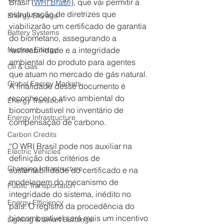
Brasil (
WRI Brasil
), que vai permitir a 
estruturação de diretrizes que 
Energy Storage
viabilizarão um certificado de garantia 
Battery Systems
do biometano, assegurando a 
Nuclear Energy
rastreabilidade e a integridade 
ambiental do produto para agentes 
Oil & Gas
que atuam no mercado de gás natural. 
Global Energy Markets
A finalidade desse documento é 
reconhecer o ativo ambiental do 
Energy Transition
biocombustível no inventário de 
Energy Infrastructure
compensação de carbono.   
Carbon Credits
“O WRI Brasil pode nos auxiliar na 
Electric Vehicles
definição dos critérios de 
Charging Infrastructure
sustentabilidade do certificado e na 
modelagem do mecanismo de 
Public Transportation
integridade do sistema, inédito no 
Energy Efficiency
país. O registro da procedência do 
biocombustível será mais um incentivo 
Lighting & Smart Buildings