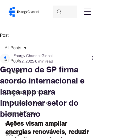
Post
All Posts
Energy Channel Global
All Posts
Jul 22, 2025
6 min read
Governo de SP firma
Highlight
acordo internacional e
Latest News
lança app para
Business & Technology
impulsionar setor do
Opinion & Columnists
biometano
Energy in Focus
Ações visam ampliar 
Videos
energias renováveis, reduzir 
Mobility