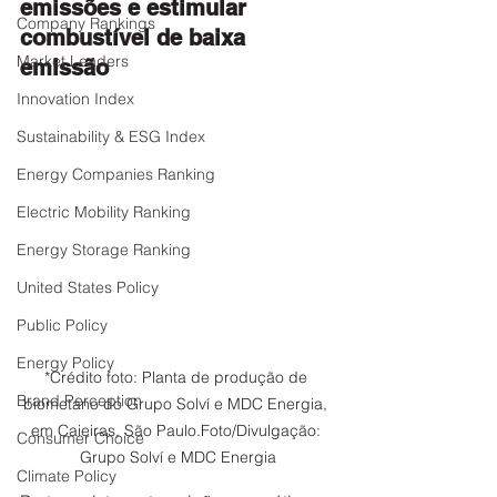
emissões e estimular 
Company Rankings
combustível de baixa 
Market Leaders
emissão
Innovation Index
Sustainability & ESG Index
Energy Companies Ranking
Electric Mobility Ranking
Energy Storage Ranking
United States Policy
Public Policy
Energy Policy
*Crédito foto: Planta de produção de 
Brand Perception
biometano do Grupo Solví e MDC Energia, 
em Caieiras, São Paulo.Foto/Divulgação: 
Consumer Choice
Grupo Solví e MDC Energia
Climate Policy