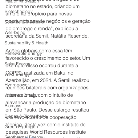
Health Innovation
biometano no estado, criando um 
Biotechnology
ambiente propício para novas 
oportunidades de negócios e geração 
Science & Medicine
de emprego e renda”, explicou a 
Well-being
secretária da Semil, Natália Resende.   
Sustainability & Health
Ações globais como essa têm 
Renewable Energy
favorecido o crescimento do setor. Um 
Solar Energy
exemplo disso ocorreu durante a 
COP29, realizada em Baku, no 
Wind Energy
Azerbaijão, em 2024. A Semil realizou 
Hydropower
reuniões bilaterais com organizações 
internacionais com o intuito de 
Waste-to-Energy
alavancar a produção de biometano 
Biomass
em São Paulo. Desse esforço resultou 
Biogas & Biomethane
um novo acordo de cooperação 
técnica, desta vez com o instituto de 
Green Hydrogen
pesquisas World Resources Institute 
Geothermal Energy