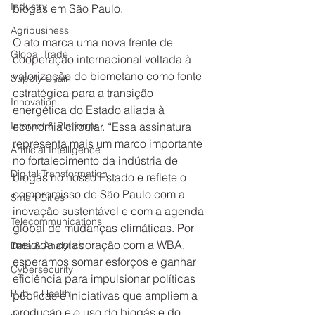
Industry
biogás em São Paulo.   
Agribusiness
O ato marca uma nova frente de 
Global Trade
cooperação internacional voltada à 
valorização do biometano como fonte 
Supply Chain
estratégica para a transição 
Innovation
energética do Estado aliada à 
Internet & Platforms
economia circular. “Essa assinatura 
representa mais um marco importante 
Artificial Intelligence
no fortalecimento da indústria de 
Digital Transformation
biogás no nosso Estado e reflete o 
compromisso de São Paulo com a 
Smart Cities
inovação sustentável e com a agenda 
Telecommunications
global de mudanças climáticas. Por 
meio da colaboração com a WBA, 
Data & Analytics
esperamos somar esforços e ganhar 
Cybersecurity
eficiência para impulsionar políticas 
Public Health
públicas e iniciativas que ampliem a 
produção e o uso do biogás e do 