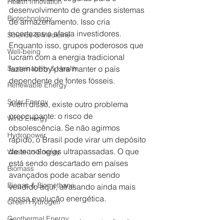
Health Innovation
desenvolvimento de grandes sistemas 
Biotechnology
de armazenamento. Isso cria 
incertezas e afasta investidores. 
Science & Medicine
Enquanto isso, grupos poderosos que 
Well-being
lucram com a energia tradicional 
Sustainability & Health
fazem lobby para manter o país 
dependente de fontes fósseis.
Renewable Energy
Solar Energy
Além disso, existe outro problema 
preocupante: o risco de 
Wind Energy
obsolescência. Se não agirmos 
Hydropower
rápido, o Brasil pode virar um depósito 
de tecnologias ultrapassadas. O que 
Waste-to-Energy
está sendo descartado em países 
Biomass
avançados pode acabar sendo 
Biogas & Biomethane
vendido aqui, atrasando ainda mais 
nossa evolução energética.
Green Hydrogen
Geothermal Energy