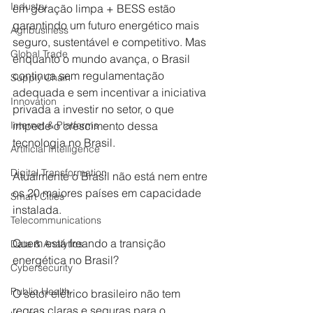
Industry
em geração limpa + BESS estão 
garantindo um futuro energético mais 
Agribusiness
seguro, sustentável e competitivo. Mas 
Global Trade
enquanto o mundo avança, o Brasil 
continua sem regulamentação 
Supply Chain
adequada e sem incentivar a iniciativa 
Innovation
privada a investir no setor, o que 
Internet & Platforms
impede o crescimento dessa 
tecnologia no Brasil.
Artificial Intelligence
Digital Transformation
Atualmente o Brasil não está nem entre 
os 20 maiores países em capacidade 
Smart Cities
instalada. 
Telecommunications
Quem está freando a transição 
Data & Analytics
energética no Brasil?
Cybersecurity
Public Health
O setor elétrico brasileiro não tem 
regras claras e seguras para o 