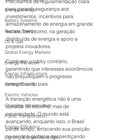
Precisamos de regulamentação clara 
para garantir segurança aos 
Energy Storage
investimentos, incentivos para 
Battery Systems
armazenamento de energia em grande 
Nuclear Energy
escala, bem como, na geração 
distribuída de energia e apoio a 
Oil & Gas
projetos inovadores.
Global Energy Markets
Combater o lobby contrário, 
Energy Transition
garantindo que interesses econômicos 
Energy Infrastructure
não prejudiquem o progresso 
energético do país.
Carbon Credits
Electric Vehicles
A transição energética não é uma 
Charging Infrastructure
questão de escolha, mas de 
necessidade. O mundo está 
Public Transportation
avançando, enquanto isso, o Brasil 
Energy Efficiency
perde tempo, arriscando sua posição 
no cenário global e desperdiçando 
Lighting & Smart Buildings