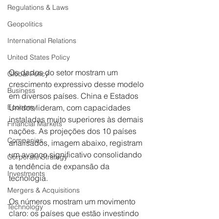
Regulations & Laws
Geopolitics
International Relations
United States Policy
Os dados do setor mostram um 
Global Policy
crescimento expressivo desse modelo 
Business
em diversos países. China e Estados 
Economy
Unidos lideram, com capacidades 
instaladas muito superiores às demais 
Financial Markets
nações. As projeções dos 10 países 
Companies
analisados, imagem abaixo, registram 
um avanço significativo consolidando 
Corporate Strategy
a tendência de expansão da 
Investments
tecnologia.
Mergers & Acquisitions
Os números mostram um movimento 
Technology
claro: os países que estão investindo 