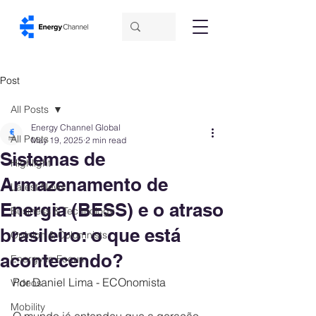
Post
All Posts
Energy Channel Global
All Posts
May 19, 2025
2 min read
Sistemas de
Highlight
Armazenamento de
Latest News
Energia (BESS) e o atraso
Business & Technology
brasileiro: o que está
Opinion & Columnists
acontecendo?
Energy in Focus
Por Daniel Lima - ECOnomista
Videos
Mobility