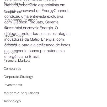
Regulations & Laws
Honório, renomado especialista em 
energia renovável do EnergyChannel, 
Geopolitics
conduziu uma entrevista exclusiva 
International Relations
com Gledson Torquato, Gerente 
Comercial da Matrix Energia. O 
United States Policy
diálogo aprofundou-se nas estratégias 
Global Policy
inovadoras da Matrix Energia, com 
Business
destaque para a eletrificação de frotas 
e a crescente busca por autonomia 
Economy
energética no Brasil.
Financial Markets
Companies
Corporate Strategy
Investments
Mergers & Acquisitions
Technology