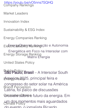
https://youtu.be/vO5nns7SQHQ
Company Rankings
Market Leaders
Innovation Index
Sustainability & ESG Index
Energy Companies Ranking
EnergyChannel: Inovação e Autonomia 
Electric Mobility Ranking
Energética em Foco na Intersolar com 
Energy Storage Ranking
Matrix Energia
United States Policy
Public Policy
São Paulo, Brasil
 – A Intersolar South 
America 2025, principal feira e 
Energy Policy
congresso do setor solar na América 
Brand Perception
Latina, foi palco de discussões 
cruciais sobre o futuro da energia. Em 
Consumer Choice
um dos momentos mais aguardados 
Climate Policy
do evento, o jornalista Ricardo 