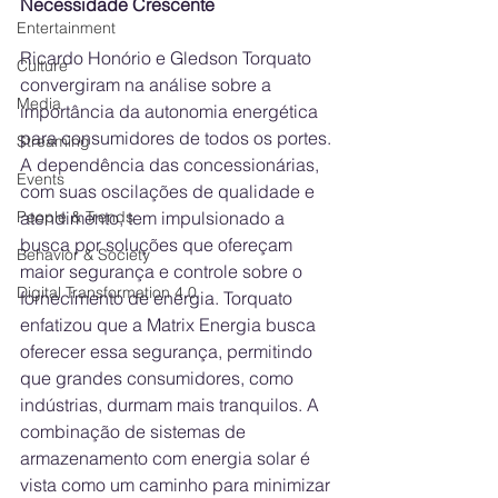
Necessidade Crescente
Entertainment
Ricardo Honório e Gledson Torquato 
Culture
convergiram na análise sobre a 
Media
importância da autonomia energética 
para consumidores de todos os portes. 
Streaming
A dependência das concessionárias, 
Events
com suas oscilações de qualidade e 
atendimento, tem impulsionado a 
People & Trends
busca por soluções que ofereçam 
Behavior & Society
maior segurança e controle sobre o 
Digital Transformation 4.0
fornecimento de energia. Torquato 
enfatizou que a Matrix Energia busca 
oferecer essa segurança, permitindo 
que grandes consumidores, como 
indústrias, durmam mais tranquilos. A 
combinação de sistemas de 
armazenamento com energia solar é 
vista como um caminho para minimizar 