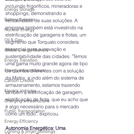
incluindo frigoríficos, mineradoras e 
Energy Storage
shoppings, demonstrando a 
Battery Systems
versatilidade de suas soluções. A 
empresa também está investindo na 
Nuclear Energy
eletrificação de garagens e frotas, um 
Oil & Gas
segmento que Torquato considera 
essencial para a inovação e 
Global Energy Markets
sustentabilidade das cidades. "Temos 
Energy Transition
uma gama muito grande agora de tipo 
de clientes diferentes com a solução 
Energy Infrastructure
da Matrix, e indo além do sistema de 
Carbon Credits
armazenamento, estamos trazendo 
Electric Vehicles
também a eletrificação de garagem, 
eletrificação de frota, que eu acho que 
Charging Infrastructure
é algo necessário para o mercado 
Public Transportation
como um todo", explicou.
Energy Efficiency
Autonomia Energética: Uma 
Lighting & Smart Buildings