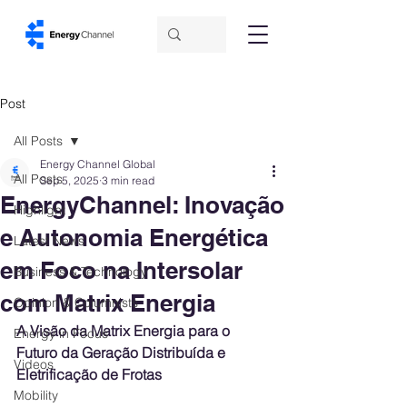
Post
All Posts
Energy Channel Global
All Posts
Sep 5, 2025
3 min read
EnergyChannel: Inovação
Highlight
e Autonomia Energética
Latest News
em Foco na Intersolar
Business & Technology
com Matrix Energia
Opinion & Columnists
A Visão da Matrix Energia para o 
Energy in Focus
Futuro da Geração Distribuída e 
Videos
Eletrificação de Frotas
Mobility