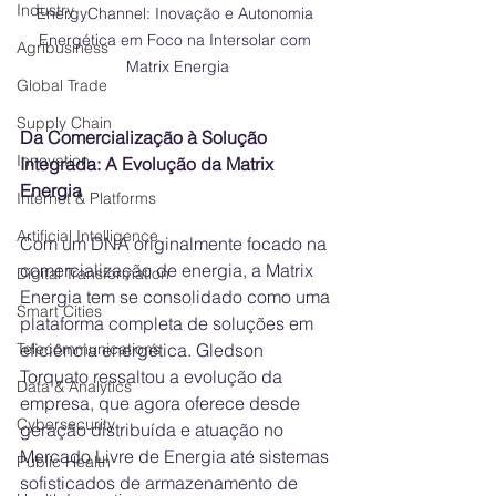
Industry
EnergyChannel: Inovação e Autonomia 
Energética em Foco na Intersolar com 
Agribusiness
Matrix Energia
Global Trade
Supply Chain
Da Comercialização à Solução 
Innovation
Integrada: A Evolução da Matrix 
Energia
Internet & Platforms
Artificial Intelligence
Com um DNA originalmente focado na 
comercialização de energia, a Matrix 
Digital Transformation
Energia tem se consolidado como uma 
Smart Cities
plataforma completa de soluções em 
eficiência energética. Gledson 
Telecommunications
Torquato ressaltou a evolução da 
Data & Analytics
empresa, que agora oferece desde 
Cybersecurity
geração distribuída e atuação no 
Mercado Livre de Energia até sistemas 
Public Health
sofisticados de armazenamento de 