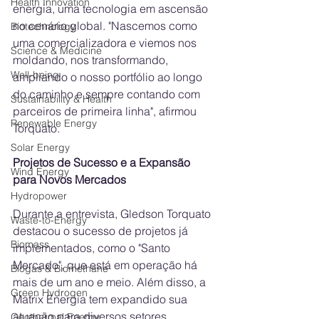
Health Innovation
energia, uma tecnologia em ascensão 
no cenário global. "Nascemos como 
Biotechnology
uma comercializadora e viemos nos 
Science & Medicine
moldando, nos transformando, 
Well-being
ampliando o nosso portfólio ao longo 
do caminho e sempre contando com 
Sustainability & Health
parceiros de primeira linha", afirmou 
Renewable Energy
Torquato.
Solar Energy
Projetos de Sucesso e a Expansão 
Wind Energy
para Novos Mercados
Hydropower
Durante a entrevista, Gledson Torquato 
Waste-to-Energy
destacou o sucesso de projetos já 
Biomass
implementados, como o "Santo 
Mercado", que está em operação há 
Biogas & Biomethane
mais de um ano e meio. Além disso, a 
Green Hydrogen
Matrix Energia tem expandido sua 
atuação para diversos setores, 
Geothermal Energy