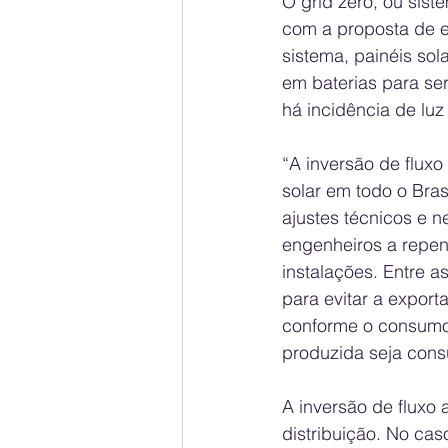
O grid zero, ou sist
com a proposta de e
sistema, painéis sol
em baterias para se
há incidência de luz 
“A inversão de flux
solar em todo o Bras
ajustes técnicos e 
engenheiros a repens
instalações. Entre a
para evitar a expor
conforme o consumo 
produzida seja cons
A inversão de fluxo 
distribuição. No cas