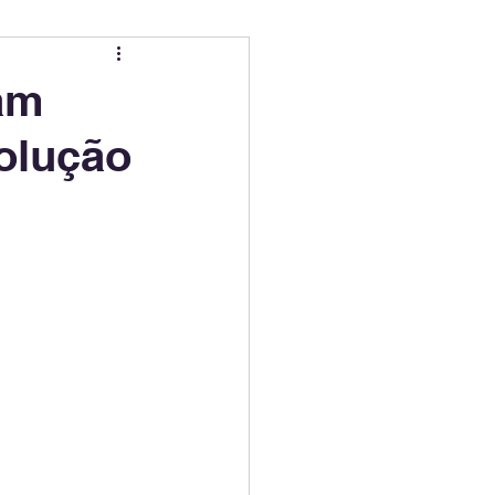
ing
Electric Mobility Ranking
am
volução
er Choice
Climate Policy
ss
Economy