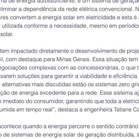
ema de energia autossuficiente, é um sistema de geraçã
liminar a dependência da rede elétrica convencional. N
ares convertem a energia solar em eletricidade e esta 
r utilizada conforme a necessidade, mesmo em período
solar. 
o tem impactado diretamente o desenvolvimento de proje
il, com destaque para Minas Gerais. Essa situação tem 
negociações complexas com as concessionárias, o que 
arem soluções para garantir a viabilidade e eficiência
s alternativas mais discutidas estão os sistemas zero gri
tação de energia excedente para a rede. Esse sistema a
imediato do consumidor, garantindo que toda a eletric
umida em tempo real”, destaca a engenheira Tatiane Ca
acontece quando a energia percorre o sentido contrário
o de sistemas de energia solar de geração distribuída, 