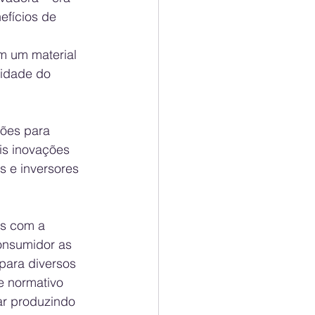
fícios de 
om um material 
lidade do 
ões para 
is inovações 
s e inversores 
s com a 
onsumidor as 
para diversos 
e normativo 
ar produzindo 