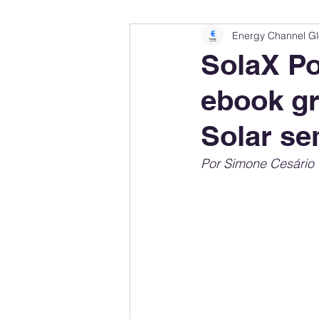
Energy Channel Gl
Company Rankings
Market Leaders
SolaX Po
ebook gr
Energy Storage Ranking
United States
Solar se
Regulations & Laws
Geopolitics
Por Simone Cesário 
Financial Markets
Companies