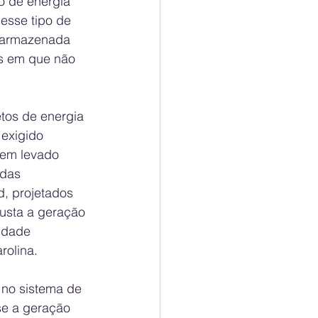
o de energia 
esse tipo de 
é armazenada 
s em que não 
tos de energia 
exigido 
tem levado 
 das 
d, projetados 
justa a geração 
idade 
rolina.
 no sistema de 
se a geração 