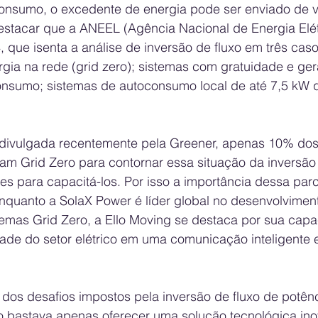
consumo, o excedente de energia pode ser enviado de vo
destacar que a ANEEL (Agência Nacional de Energia Elét
 que isenta a análise de inversão de fluxo em três caso
rgia na rede (grid zero); sistemas com gratuidade e ge
nsumo; sistemas de autoconsumo local de até 7,5 kW 
divulgada recentemente pela Greener, apenas 10% dos 
aram Grid Zero para contornar essa situação da inversão 
es para capacitá-los. Por isso a importância dessa parc
enquanto a SolaX Power é líder global no desenvolvimen
emas Grid Zero, a Ello Moving se destaca por sua cap
ade do setor elétrico em uma comunicação inteligente e
 dos desafios impostos pela inversão de fluxo de potênc
bastava apenas oferecer uma solução tecnológica ino