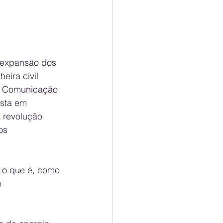
5 (1)
 expansão dos 
eira civil 
 e Comunicação 
ista em 
 revolução 
os 
 o que é, como 
e 