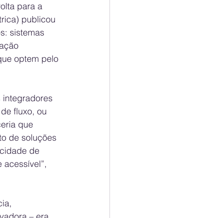
lta para a 
rica) publicou 
s: sistemas 
ração 
que optem pelo 
integradores 
de fluxo, ou 
eria que 
to de soluções 
acidade de 
 acessível”, 
ia, 
vadora – era 