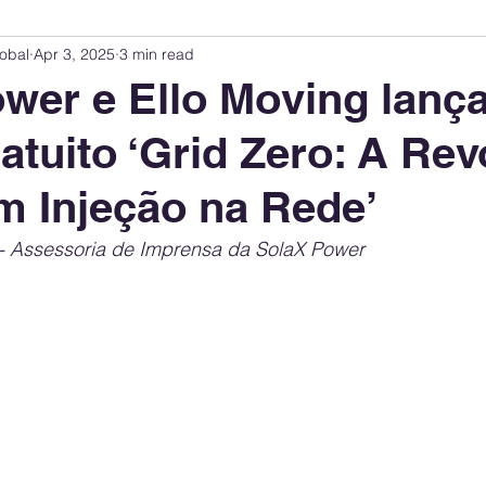
obal
Apr 3, 2025
3 min read
Innovation Index
Sustainability & ESG Index
Energy Companies Rank
wer e Ello Moving lanç
atuito ‘Grid Zero: A Re
 Policy
Public Policy
Energy Policy
Brand Perception
Consum
m Injeção na Rede’
International Relations
United States Policy
Global Policy
Busine
- Assessoria de Imprensa da SolaX Power
Corporate Strategy