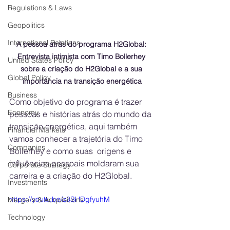
Regulations & Laws
Geopolitics
International Relations
A pessoa atrás do programa H2Global: 
Entrevista intimista com Timo Bollerhey 
United States Policy
sobre a criação do H2Global e a sua 
Global Policy
importância na transição energética
Business
Como objetivo do programa é trazer 
Economy
pessoas e histórias atrás do mundo da 
transição energética, aqui também 
Financial Markets
vamos conhecer a trajetória do Timo 
Companies
Bollerhey e como suas  origens e 
influências pessoais moldaram sua 
Corporate Strategy
carreira e a criação do H2Global.
Investments
https://youtu.be/z3SHDgfyuhM
Mergers & Acquisitions
Technology