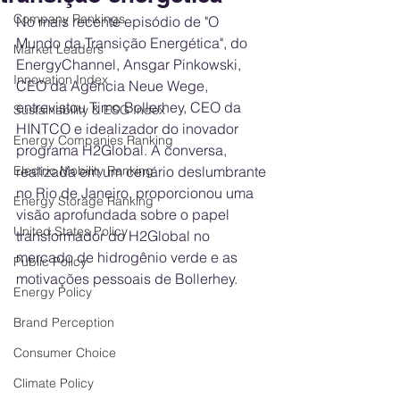
Company Rankings
No mais recente episódio de "O 
Mundo da Transição Energética", do 
Market Leaders
EnergyChannel, Ansgar Pinkowski, 
Innovation Index
CEO da Agência Neue Wege, 
entrevistou Timo Bollerhey, CEO da 
Sustainability & ESG Index
HINTCO e idealizador do inovador 
Energy Companies Ranking
programa H2Global. A conversa, 
Electric Mobility Ranking
realizada em um cenário deslumbrante 
no Rio de Janeiro, proporcionou uma 
Energy Storage Ranking
visão aprofundada sobre o papel 
United States Policy
transformador do H2Global no 
mercado de hidrogênio verde e as 
Public Policy
motivações pessoais de Bollerhey.
Energy Policy
Brand Perception
Consumer Choice
Climate Policy