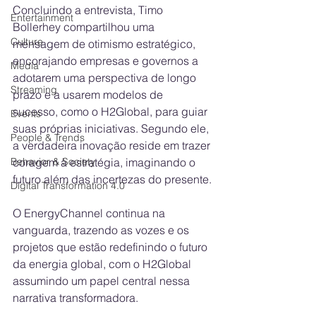
Concluindo a entrevista, Timo 
Entertainment
Bollerhey compartilhou uma 
Culture
mensagem de otimismo estratégico, 
encorajando empresas e governos a 
Media
adotarem uma perspectiva de longo 
Streaming
prazo e a usarem modelos de 
sucesso, como o H2Global, para guiar 
Events
suas próprias iniciativas. Segundo ele, 
People & Trends
a verdadeira inovação reside em trazer 
Behavior & Society
coragem à estratégia, imaginando o 
futuro além das incertezas do presente.
Digital Transformation 4.0
O EnergyChannel continua na 
vanguarda, trazendo as vozes e os 
projetos que estão redefinindo o futuro 
da energia global, com o H2Global 
assumindo um papel central nessa 
narrativa transformadora.