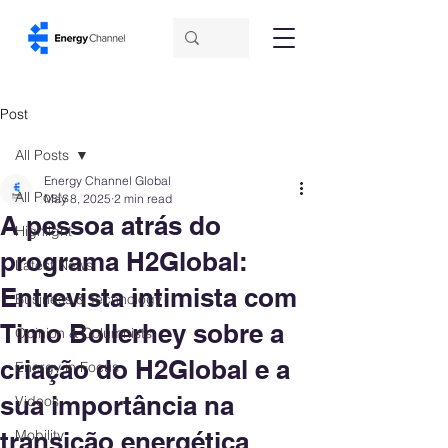
Post
All Posts
Energy Channel Global
All Posts
May 8, 2025
2 min read
A pessoa atrás do
Highlight
programa H2Global:
Latest News
Entrevista intimista com
Business & Technology
Timo Bollerhey sobre a
Opinion & Columnists
criação do H2Global e a
Energy in Focus
sua importância na
Videos
transição energética
Mobility