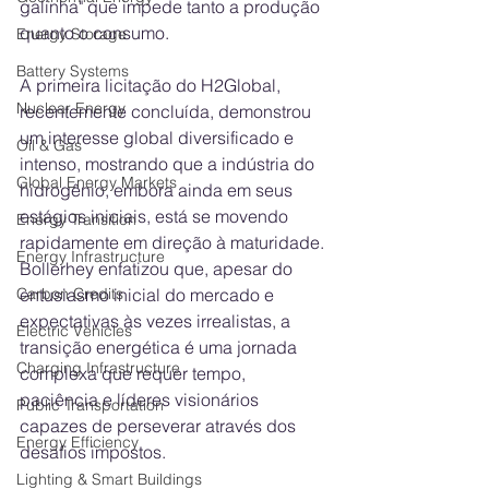
galinha" que impede tanto a produção 
quanto o consumo.
Energy Storage
Battery Systems
A primeira licitação do H2Global, 
Nuclear Energy
recentemente concluída, demonstrou 
um interesse global diversificado e 
Oil & Gas
intenso, mostrando que a indústria do 
Global Energy Markets
hidrogênio, embora ainda em seus 
estágios iniciais, está se movendo 
Energy Transition
rapidamente em direção à maturidade. 
Energy Infrastructure
Bollerhey enfatizou que, apesar do 
Carbon Credits
entusiasmo inicial do mercado e 
expectativas às vezes irrealistas, a 
Electric Vehicles
transição energética é uma jornada 
Charging Infrastructure
complexa que requer tempo, 
paciência e líderes visionários 
Public Transportation
capazes de perseverar através dos 
Energy Efficiency
desafios impostos.
Lighting & Smart Buildings