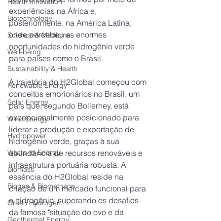
Health Innovation
experiências na África e, 
Biotechnology
posteriormente, na América Latina, 
onde percebeu as enormes 
Science & Medicine
oportunidades do hidrogênio verde 
Well-being
para países como o Brasil.
Sustainability & Health
A trajetória do H2Global começou com 
Renewable Energy
conceitos embrionários no Brasil, um 
Solar Energy
país que, segundo Bollerhey, está 
excepcionalmente posicionado para 
Wind Energy
liderar a produção e exportação de 
Hydropower
hidrogênio verde, graças à sua 
Waste-to-Energy
abundância de recursos renováveis e 
infraestrutura portuária robusta. A 
Biomass
essência do H2Global reside na 
Biogas & Biomethane
criação de um mercado funcional para 
o hidrogênio, superando os desafios 
Green Hydrogen
da famosa "situação do ovo e da 
Geothermal Energy