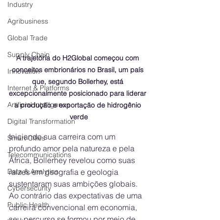
Industry
Agribusiness
Global Trade
Supply Chain
A trajetória do H2Global começou com 
conceitos embrionários no Brasil, um país 
Innovation
que, segundo Bollerhey, está 
Internet & Platforms
excepcionalmente posicionado para liderar 
Artificial Intelligence
a produção e exportação de hidrogênio 
verde
Digital Transformation
Iniciando sua carreira com um 
Smart Cities
profundo amor pela natureza e pela 
Telecommunications
África, Bollerhey revelou como suas 
Data & Analytics
raízes em geografia e geologia 
sustentaram suas ambições globais. 
Cybersecurity
Ao contrário das expectativas de uma 
Public Health
carreira convencional em economia, 
seu percurso se formou por meio de 