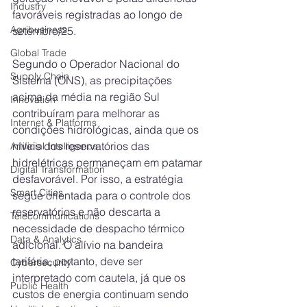
Industry
favoráveis registradas ao longo de 
Agribusiness
setembro/25.
Global Trade
Segundo o Operador Nacional do 
Supply Chain
Sistema (ONS), as precipitações 
acima da média na região Sul 
Innovation
contribuíram para melhorar as 
Internet & Platforms
condições hidrológicas, ainda que os 
níveis dos reservatórios das 
Artificial Intelligence
hidrelétricas permaneçam em patamar 
Digital Transformation
desfavorável. Por isso, a estratégia 
Smart Cities
segue orientada para o controle dos 
reservatórios e não descarta a 
Telecommunications
necessidade de despacho térmico 
Data & Analytics
adicional. O alívio na bandeira 
tarifária, portanto, deve ser 
Cybersecurity
interpretado com cautela, já que os 
Public Health
custos de energia continuam sendo 