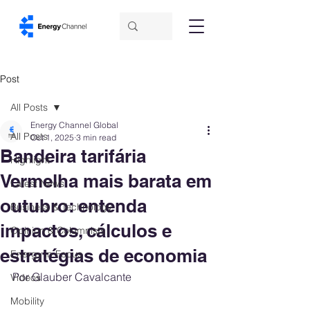
Post
All Posts
Energy Channel Global
All Posts
Oct 1, 2025
3 min read
Bandeira tarifária
Highlight
Vermelha mais barata em
Latest News
outubro: entenda
Business & Technology
impactos, cálculos e
Opinion & Columnists
estratégias de economia
Energy in Focus
Por Glauber Cavalcante
Videos
Mobility