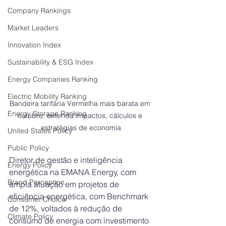
Company Rankings
Market Leaders
Innovation Index
Sustainability & ESG Index
Energy Companies Ranking
Electric Mobility Ranking
Bandeira tarifária Vermelha mais barata em 
Energy Storage Ranking
outubro: entenda impactos, cálculos e 
estratégias de economia
United States Policy
Public Policy
Diretor de gestão e inteligência 
Energy Policy
energética na EMANA Energy, com 
Brand Perception
ampla atuação em projetos de 
eficiência energética, com Benchmark 
Consumer Choice
de 12%, voltados à redução de 
Climate Policy
consumo de energia com investimento 