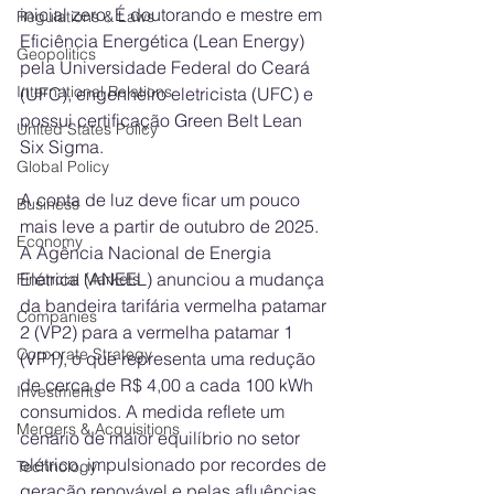
inicial zero. É doutorando e mestre em 
Regulations & Laws
Eficiência Energética (Lean Energy) 
Geopolitics
pela Universidade Federal do Ceará 
International Relations
(UFC), engenheiro eletricista (UFC) e 
possui certificação Green Belt Lean 
United States Policy
Six Sigma.
Global Policy
A conta de luz deve ficar um pouco 
Business
mais leve a partir de outubro de 2025. 
Economy
A Agência Nacional de Energia 
Elétrica (ANEEL) anunciou a mudança 
Financial Markets
da bandeira tarifária vermelha patamar 
Companies
2 (VP2) para a vermelha patamar 1 
Corporate Strategy
(VP1), o que representa uma redução 
de cerca de R$ 4,00 a cada 100 kWh 
Investments
consumidos. A medida reflete um 
Mergers & Acquisitions
cenário de maior equilíbrio no setor 
elétrico, impulsionado por recordes de 
Technology
geração renovável e pelas afluências 