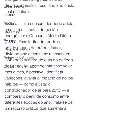
devidos impostos, resultando no custo 
Entertainment
final na fatura.
Culture
Além disso, o consumidor pode adotar 
Media
uma forma simples de gestão 
Streaming
energética: o Consumo Médio Diário 
Events
(CMD). Esse indicador pode ser 
obtido a partir da própria fatura, 
People & Trends
dividindo-se o consumo mensal (em 
Behavior & Society
kWh) pelo número de dias do período 
de leitura. Ao acompanhar esse valor 
Digital Transformation 4.0
mês a mês, é possível identificar 
variações, avaliar o impacto de novos 
hábitos — como ajustar o 
condicionador de ar para 23°C — e 
comparar o perfil de consumo entre 
diferentes épocas do ano. Trata-se de 
um recurso prático que aumenta a 