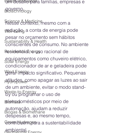
Health Innovation
um desafio para famílias, empresas e 
governo.
Biotechnology
Science & Medicine
Nesse contexto, mesmo com a 
redução, a conta de energia pode 
Well-being
pesar no orçamento sem hábitos 
Sustainability & Health
conscientes de consumo. No ambiente 
residencial, o uso racional de 
Renewable Energy
equipamentos como chuveiro elétrico, 
Solar Energy
condicionador de ar e geladeira pode 
Wind Energy
gerar impacto significativo. Pequenas 
atitudes, como apagar as luzes ao sair 
Hydropower
de um ambiente, evitar o modo stand-
Waste-to-Energy
by ou programar o uso de 
eletrodomésticos por meio de 
Biomass
automação, ajudam a reduzir 
Biogas & Biomethane
despesas e, ao mesmo tempo, 
Green Hydrogen
contribuem para a sustentabilidade 
ambiental.
Geothermal Energy