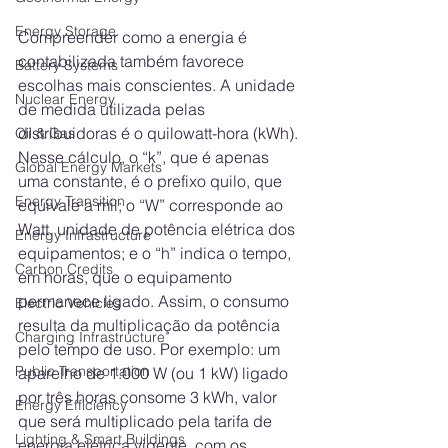
Energy Storage
Compreender como a energia é 
contabilizada também favorece 
Battery Systems
escolhas mais conscientes. A unidade 
Nuclear Energy
de medida utilizada pelas 
distribuidoras é o quilowatt-hora (kWh). 
Oil & Gas
Nesse cálculo, o “k”, que é apenas 
Global Energy Markets
uma constante, é o prefixo quilo, que 
Energy Transition
equivale a mil; o “W” corresponde ao 
Watt, unidade de potência elétrica dos 
Energy Infrastructure
equipamentos; e o “h” indica o tempo, 
Carbon Credits
em horas, que o equipamento 
permanece ligado. Assim, o consumo 
Electric Vehicles
resulta da multiplicação da potência 
Charging Infrastructure
pelo tempo de uso. Por exemplo: um 
Public Transportation
aparelho de 1.000 W (ou 1 kW) ligado 
por três horas consome 3 kWh, valor 
Energy Efficiency
que será multiplicado pela tarifa de 
Lighting & Smart Buildings
energia elétrica vigente, com os 