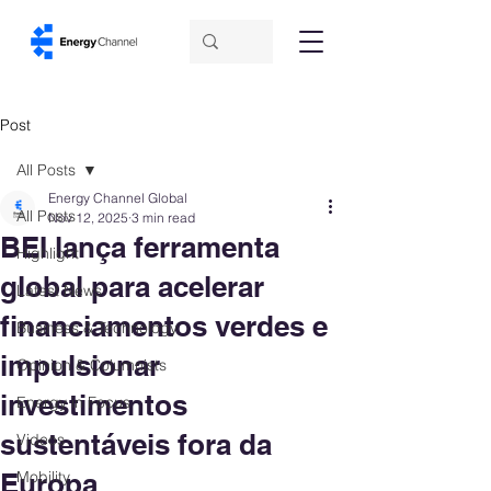
Post
All Posts
Energy Channel Global
All Posts
Nov 12, 2025
3 min read
BEI lança ferramenta
Highlight
global para acelerar
Latest News
financiamentos verdes e
Business & Technology
impulsionar
Opinion & Columnists
investimentos
Energy in Focus
sustentáveis fora da
Videos
Europa
Mobility