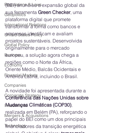
Regulations & Laws
(BEI) anunciou a expansão global da 
sua ferramenta 
Green Checker
, uma 
Geopolitics
plataforma digital que promete 
International Relations
transformar a forma como bancos e 
empresas identificam e avaliam 
United States Policy
projetos sustentáveis. Desenvolvida 
Global Policy
originalmente para o mercado 
europeu, a solução agora chega a 
Business
regiões como o Norte da África, 
Economy
Oriente Médio, Balcãs Ocidentais e 
Financial Markets
América Latina, incluindo o Brasil.
Companies
A novidade foi apresentada durante a 
Corporate Strategy
Conferência das Nações Unidas sobre 
Mudanças Climáticas (COP30)
, 
Investments
realizada em Belém (PA), reforçando o 
Mergers & Acquisitions
papel do BEI como um dos principais 
Technology
financiadores da transição energética 