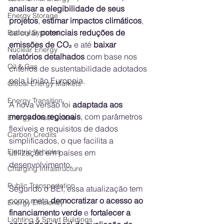
analisar a elegibilidade de seus 
Energy Storage
projetos
, 
estimar impactos climáticos
, 
calcular 
potenciais reduções de 
Battery Systems
emissões de CO₂
 e até 
baixar 
Nuclear Energy
relatórios detalhados
 com base nos 
Oil & Gas
critérios de sustentabilidade adotados 
pela União Europeia.
Global Energy Markets
Energy Transition
A nova versão foi 
adaptada aos 
mercados regionais
, com parâmetros 
Energy Infrastructure
flexíveis e requisitos de dados 
Carbon Credits
simplificados, o que facilita a 
Electric Vehicles
utilização em países em 
desenvolvimento. 
Charging Infrastructure
Public Transportation
Segundo o BEI, essa atualização tem 
como meta 
democratizar o acesso ao 
Energy Efficiency
financiamento verde
 e 
fortalecer a 
Lighting & Smart Buildings