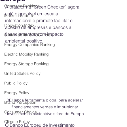
Company Rankings
A plataforma “Green Checker” agora 
está disponível em escala 
Market Leaders
internacional e promete facilitar o 
Innovation Index
acesso de empresas e bancos a 
financiamentos com impacto 
Sustainability & ESG Index
ambiental positivo.
Energy Companies Ranking
Electric Mobility Ranking
Energy Storage Ranking
United States Policy
Public Policy
Energy Policy
BEI lança ferramenta global para acelerar 
Brand Perception
financiamentos verdes e impulsionar 
Consumer Choice
investimentos sustentáveis fora da Europa
Climate Policy
O Banco Europeu de Investimento 