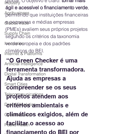
global. O objetivo é claro: 
tornar mais 
Industry
ágil e acessível o financiamento verde
, 
Agribusiness
permitindo que instituições financeiras 
e pequenas e médias empresas 
Global Trade
(PMEs) avaliem seus próprios projetos 
Supply Chain
segundo os critérios da taxonomia 
verde europeia e dos padrões 
Innovation
climáticos do BEI.
Internet & Platforms
“O Green Checker é uma 
Artificial Intelligence
ferramenta transformadora. 
Digital Transformation
Ajuda as empresas a 
Smart Cities
compreender se os seus 
Telecommunications
projetos atendem aos 
critérios ambientais e 
Data & Analytics
climáticos exigidos, além de 
Cybersecurity
facilitar o acesso ao 
Public Health
financiamento do BEI por 