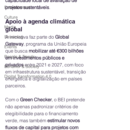
capacidade local de avaliação de 
projetos sustentáveis
.
Entertainment
Culture
Apoio à agenda climática 
Media
global
A iniciativa faz parte do 
Global 
Streaming
Gateway
, programa da União Europeia 
Events
que busca 
mobilizar até €300 bilhões 
People & Trends
em investimentos públicos e 
privados
 entre 2021 e 2027, com foco 
Behavior & Society
em infraestrutura sustentável, transição 
Digital Transformation 4.0
energética e digitalização em países 
parceiros.
Com o 
Green Checker
, o BEI pretende 
não apenas padronizar critérios de 
elegibilidade para o financiamento 
verde, mas também 
estimular novos 
fluxos de capital para projetos com 