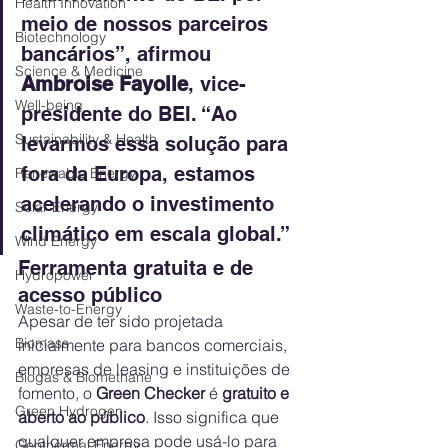
Health Innovation
meio de nossos parceiros 
Biotechnology
bancários”, afirmou 
Science & Medicine
Ambroise Fayolle
, vice-
Well-being
presidente do BEI. “Ao 
Sustainability & Health
levarmos essa solução para 
fora da Europa, estamos 
Renewable Energy
acelerando o investimento 
Solar Energy
climático em escala global.”
Wind Energy
Ferramenta gratuita e de 
Hydropower
acesso público
Waste-to-Energy
Apesar de ter sido projetada 
Biomass
inicialmente para bancos comerciais, 
empresas de leasing e instituições de 
Biogas & Biomethane
fomento, o 
Green Checker
 é 
gratuito e 
Green Hydrogen
aberto ao público
. Isso significa que 
qualquer empresa pode usá-lo para 
Geothermal Energy