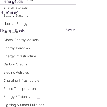
energética
Energy Storage
Battery Systems
Nuclear Energy
See All
Recent Posts
Oil & Gas
Global Energy Markets
Energy Transition
Energy Infrastructure
Carbon Credits
Electric Vehicles
Charging Infrastructure
Public Transportation
Energy Efficiency
Lighting & Smart Buildings