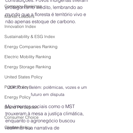
contradições. Povos indígenas tiveram 
Company Rankings
protagonismo inédito, lembrando ao 
mundo que a floresta é território vivo e 
Market Leaders
não apenas estoque de carbono. 
Innovation Index
Sustainability & ESG Index
Energy Companies Ranking
Electric Mobility Ranking
Energy Storage Ranking
United States Policy
Public Policy
COP30 em Belém: polêmicas, vozes e um 
futuro em disputa
Energy Policy
Movimentos sociais como o MST 
Brand Perception
trouxeram à mesa a justiça climática, 
Consumer Choice
enquanto o agronegócio buscou 
reafirmar sua narrativa de 
Climate Policy