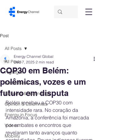
Post
All Posts
Energy Channel Global
All Posts
Dec 7, 2025
2 min read
COP30 em Belém:
Highlight
polêmicas, vozes e um
Latest News
futuro em disputa
Business & Technology
Belém recebeu a COP30 com 
Opinion & Columnists
intensidade rara. No coração da 
Energy in Focus
Amazônia, a conferência foi marcada 
por embates e encontros que 
Videos
revelaram tanto avanços quanto 
Mobility