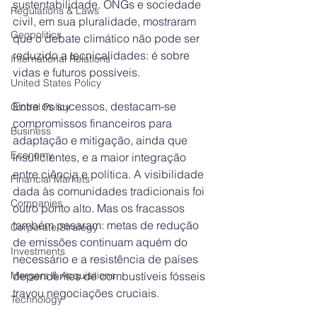
sustentabilidade. ONGs e sociedade 
Regulations & Laws
civil, em sua pluralidade, mostraram 
Geopolitics
que o debate climático não pode ser 
reduzido a tecnicalidades: é sobre 
International Relations
vidas e futuros possíveis.
United States Policy
Entre os sucessos, destacam-se 
Global Policy
compromissos financeiros para 
Business
adaptação e mitigação, ainda que 
Economy
insuficientes, e a maior integração 
entre ciência e política. A visibilidade 
Financial Markets
dada às comunidades tradicionais foi 
Companies
outro ponto alto. Mas os fracassos 
também pesaram: metas de redução 
Corporate Strategy
de emissões continuam aquém do 
Investments
necessário e a resistência de países 
dependentes de combustíveis fósseis 
Mergers & Acquisitions
travou negociações cruciais.
Technology