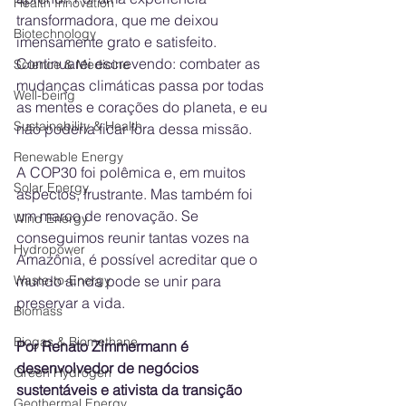
Health Innovation
transformadora, que me deixou 
Biotechnology
imensamente grato e satisfeito. 
Continuarei escrevendo: combater as 
Science & Medicine
mudanças climáticas passa por todas 
Well-being
as mentes e corações do planeta, e eu 
Sustainability & Health
não poderia ficar fora dessa missão.
Renewable Energy
A COP30 foi polêmica e, em muitos 
Solar Energy
aspectos, frustrante. Mas também foi 
um marco de renovação. Se 
Wind Energy
conseguimos reunir tantas vozes na 
Hydropower
Amazônia, é possível acreditar que o 
mundo ainda pode se unir para 
Waste-to-Energy
preservar a vida.
Biomass
Biogas & Biomethane
Por Renato Zimmermann é 
desenvolvedor de negócios 
Green Hydrogen
sustentáveis e ativista da transição 
Geothermal Energy