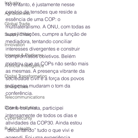
Industry
No entanto, é justamente nesse 
cenário de tensões que reside a 
Agribusiness
essência de uma COP: o 
Global Trade
multilateralismo. A ONU, com todas as 
suas limitações, cumpre a função de 
Supply Chain
mediadora, tentando conciliar 
Innovation
interesses divergentes e construir 
Internet & Platforms
compromissos coletivos. Belém 
mostrou que as COPs não serão mais 
Artificial Intelligence
as mesmas. A presença vibrante da 
Digital Transformation
sociedade civil e a força dos povos 
indígenas mudaram o tom da 
Smart Cities
conferência.
Telecommunications
Como colunista, participei 
Data & Analytics
intensamente de todos os dias e 
Cybersecurity
atividades da COP30. Ainda estou 
Public Health
“decantando” tudo o que vivi e 
aprendi. Foi uma experiência 