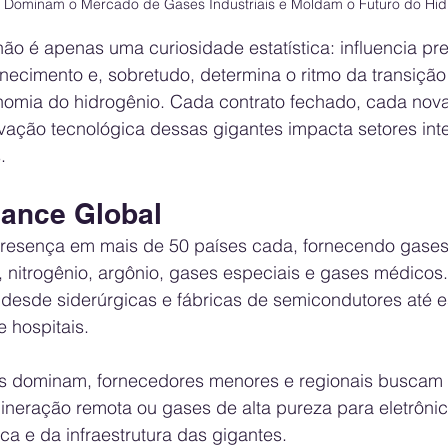
s Dominam o Mercado de Gases Industriais e Moldam o Futuro do Hid
o é apenas uma curiosidade estatística: influencia pre
rnecimento e, sobretudo, determina o ritmo da transição
omia do hidrogênio. Cada contrato fechado, cada nova
vação tecnológica dessas gigantes impacta setores inte
.
cance Global
 presença em mais de 50 países cada, fornecendo gase
, nitrogênio, argônio, gases especiais e gases médicos
esde siderúrgicas e fábricas de semicondutores até e
 hospitais.
s dominam, fornecedores menores e regionais buscam 
ineração remota ou gases de alta pureza para eletrôni
a e da infraestrutura das gigantes.