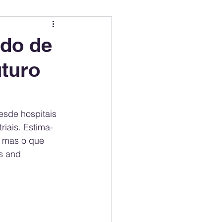
ing
Electric Mobility Ranking
do de
uturo
er Choice
Climate Policy
ss
Economy
esde hospitais 
riais. Estima-
 mas o que 
s and 