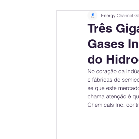
Energy Channel Gl
Company Rankings
Market Leaders
Três Gi
Gases In
Energy Storage Ranking
United States
do Hidro
Regulations & Laws
Geopolitics
No coração da indús
e fábricas de semico
se que este mercad
Financial Markets
Companies
chama atenção é que
Chemicals Inc. cont