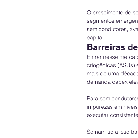
O crescimento do set
segmentos emergente
semicondutores, ava
capital.
Barreiras de
Entrar nesse merca
criogênicas (ASUs) 
mais de uma década 
demanda capex eleva
Para semicondutores
impurezas em níveis
executar consistent
Somam-se a isso barr