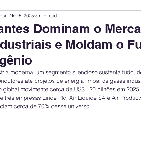
obal
Nov 5, 2025
3 min read
Innovation Index
Sustainability & ESG Index
Energy Companies Rank
gantes Dominam o Merca
dustriais e Moldam o F
 Policy
Public Policy
Energy Policy
Brand Perception
Consum
gênio
International Relations
United States Policy
Global Policy
Busine
tria moderna, um segmento silencioso sustenta tudo, d
ndutores até projetos de energia limpa: os gases indust
o global movimente cerca de US$ 120 bilhões em 2025,
Corporate Strategy
 três empresas Linde Plc, Air Liquide SA e Air Product
rolam cerca de 70% desse universo.