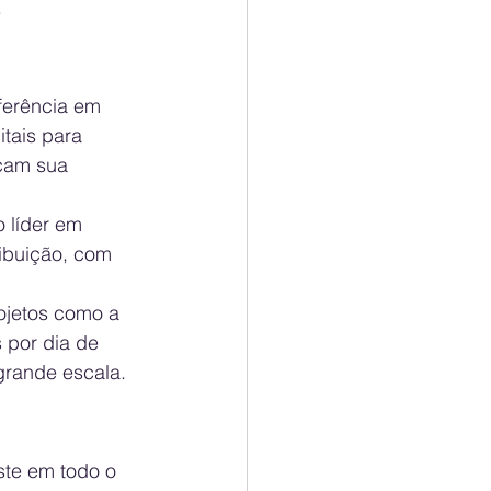
.
ferência em 
tais para 
çam sua 
 líder em 
ribuição, com 
ojetos como a 
 por dia de 
 grande escala.
ste em todo o 