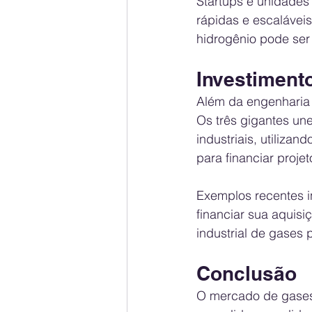
Startups e unidades
rápidas e escalávei
hidrogênio pode ser 
Investiment
Além da engenharia e
Os três gigantes un
industriais, utiliza
para financiar proje
Exemplos recentes in
financiar sua aquisi
industrial de gases 
Conclusão
O mercado de gases 