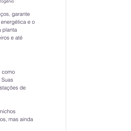
rogênio
ços, garante 
 energética e o 
 planta 
iros e até 
s como 
. Suas 
stações de 
nichos 
cos, mas ainda 