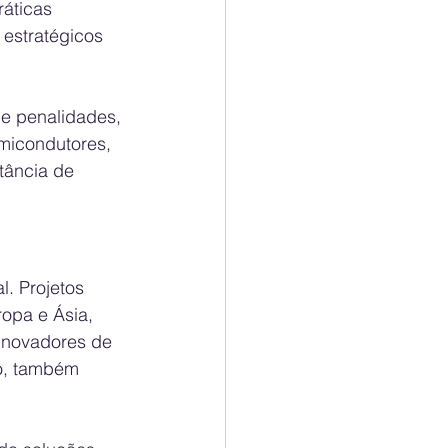
áticas 
estratégicos 
e penalidades, 
emicondutores, 
tância de 
l. Projetos 
opa e Ásia, 
novadores de 
o, também 