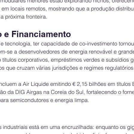
 modulares menores estão explorando nichos, oferecen
s em locais remotos, mostrando que a produção distribu
a próxima fronteira.
o e Financiamento
 tecnologia, ter capacidade de co-investimento tornou-
em-se a desenvolvedores de energia renovável e grand
ndo títulos corporativos, empréstimos verdes e subsídios
tos que cruzam várias jurisdições e regimes regulatórios
cluem a Air Liquide emitindo € 2,15 bilhões em títulos
ção da DIG Airgas na Coreia do Sul, fortalecendo o forn
para semicondutores e energia limpa.
industriais está em uma encruzilhada: enquanto os gi