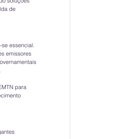
do soluções 
ída de 
se essencial. 
es emissores 
 governamentais 
.
 EMTN para 
ecimento 
gantes 