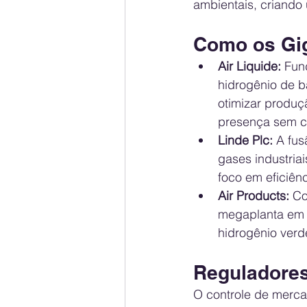
ambientais, criando
Como os Gi
Air Liquide:
 Fun
hidrogênio de b
otimizar produç
presença sem c
Linde Plc:
 A fu
gases industriai
foco em eficiênc
Air Products:
 Co
megaplanta em N
hidrogênio verd
Reguladores
O controle de mercad