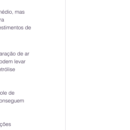
médio, mas 
ra 
stimentos de 
aração de ar 
odem levar 
rólise 
ole de 
 conseguem 
ações 