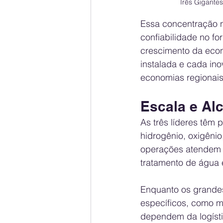
Três Gigante
Essa concentração nã
confiabilidade no fo
crescimento da econ
instalada e cada ino
economias regionais
Escala e Al
As três líderes têm
hidrogênio, oxigênio
operações atendem d
tratamento de água e
Enquanto os grande
específicos, como m
dependem da logístic