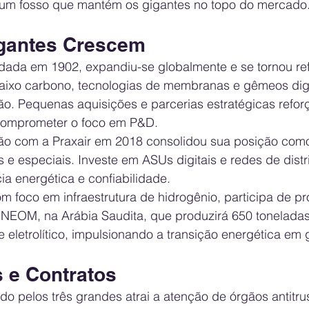
 um fosso que mantém os gigantes no topo do mercado
gantes Crescem
dada em 1902, expandiu-se globalmente e se tornou re
aixo carbono, tecnologias de membranas e gêmeos digi
ão. Pequenas aquisições e parcerias estratégicas refor
omprometer o foco em P&D.
são com a Praxair em 2018 consolidou sua posição como
s e especiais. Investe em ASUs digitais e redes de dist
ia energética e confiabilidade.
m foco em infraestrutura de hidrogênio, participa de pr
EOM, na Arábia Saudita, que produzirá 650 toneladas
e eletrolítico, impulsionando a transição energética em
 e Contratos
o pelos três grandes atrai a atenção de órgãos antitru