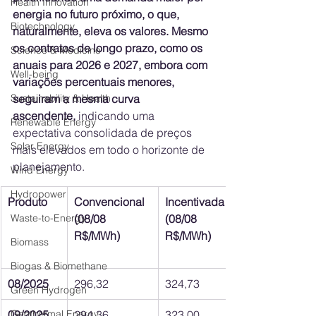
Health Innovation
energia no futuro próximo, o que, 
Biotechnology
naturalmente, eleva os valores. Mesmo 
os contratos de longo prazo, como os 
Science & Medicine
anuais para 2026 e 2027, embora com 
Well-being
variações percentuais menores, 
Sustainability & Health
seguiram a mesma curva 
ascendente,
 indicando uma 
Renewable Energy
expectativa consolidada de preços 
Solar Energy
mais elevados em todo o horizonte de 
planejamento.
Wind Energy
Hydropower
Produto
Convencional 
Incentivada I5 
Waste-to-Energy
(08/08 
(08/08 
R$/MWh)
R$/MWh)
Biomass
Biogas & Biomethane
08/2025
296,32
324,73
Green Hydrogen
Geothermal Energy
09/2025
294,36
323,00