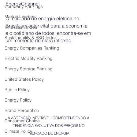
EnergyChannel
Company Rankings
Market Leaders
O mercado de energia elétrica no 
Brasil, um setor vital para a economia 
Innovation Index
e o cotidiano de todos, encontra-se em 
Sustainability & ESG Index
um momento de clara inflexão. 
Energy Companies Ranking
Electric Mobility Ranking
Energy Storage Ranking
United States Policy
Public Policy
Energy Policy
Brand Perception
A ASCENSÃO INEVITÁVEL: COMPREENDENDO A 
Consumer Choice
TENDÊNCIA EVOLUTIVA DOS PREÇOS NO 
Climate Policy
MERCADO DE ENERGIA