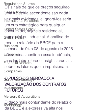
Regulations & Laws
Os sinais de que os preços seguirão 
Geopolitics
uma trajetória ascendente são cada 
vez mais evidentes, e ignorá-los seria 
International Relations
um erro estratégico para qualquer 
United States Policy
consumidor, seja ele residencial, 
comercial ou industrial. A análise do 
Global Policy
recente relatório da BBCE para a 
Business
semana de 04 a 08 de agosto de 2025 
Economy
não apenas confirma essa tendência, 
mas também oferece insights cruciais 
Financial Markets
sobre os fatores que a impulsionam.
Companies
O PULSO DO MERCADO: A 
Corporate Strategy
VALORIZAÇÃO DOS CONTRATOS 
Investments
FUTUROS
Mergers & Acquisitions
O dado mais contundente do relatório 
Technology
da BBCE é a expressiva alta nos 