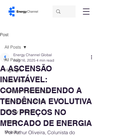
Post
All Posts
Energy Channel Global
All Posts
Aug 16, 2025
4 min read
A ASCENSÃO
Highlight
INEVITÁVEL:
Latest News
COMPREENDENDO A
Business & Technology
TENDÊNCIA EVOLUTIVA
Opinion & Columnists
DOS PREÇOS NO
Energy in Focus
MERCADO DE ENERGIA
Videos
Mobility
Por Arthur Oliveira, Colunista do 