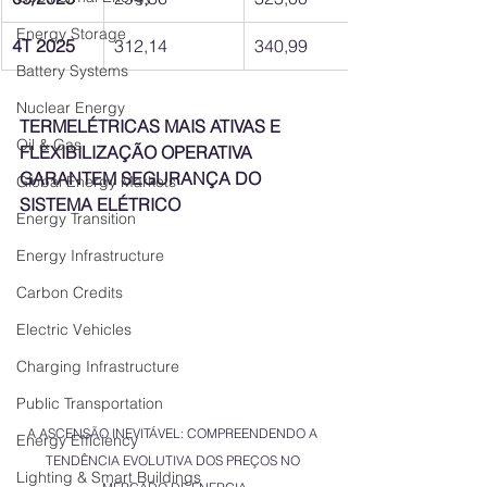
Energy Storage
4T 2025
312,14
340,99
Battery Systems
Nuclear Energy
TERMELÉTRICAS MAIS ATIVAS E 
Oil & Gas
FLEXIBILIZAÇÃO OPERATIVA 
GARANTEM SEGURANÇA DO 
Global Energy Markets
SISTEMA ELÉTRICO
Energy Transition
Energy Infrastructure
Carbon Credits
Electric Vehicles
Charging Infrastructure
Public Transportation
A ASCENSÃO INEVITÁVEL: COMPREENDENDO A 
Energy Efficiency
TENDÊNCIA EVOLUTIVA DOS PREÇOS NO 
Lighting & Smart Buildings