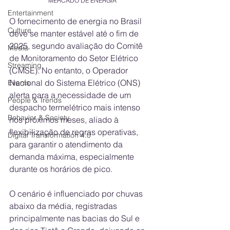
MERCADO DE ENERGIA
Entertainment
O fornecimento de energia no Brasil 
Culture
deve se manter estável até o fim de 
2025, segundo avaliação do Comitê 
Media
de Monitoramento do Setor Elétrico 
Streaming
(CMSE). No entanto, o Operador 
Nacional do Sistema Elétrico (ONS) 
Events
alerta para a necessidade de um 
People & Trends
despacho termelétrico mais intenso 
Behavior & Society
nos próximos meses, aliado à 
flexibilização de regras operativas, 
Digital Transformation 4.0
para garantir o atendimento da 
demanda máxima, especialmente 
durante os horários de pico.
O cenário é influenciado por chuvas 
abaixo da média, registradas 
principalmente nas bacias do Sul e 