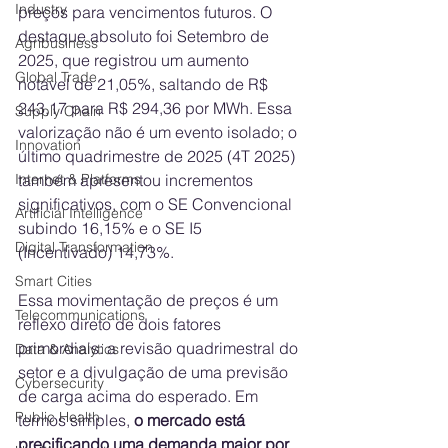
Industry
preços para vencimentos futuros. O 
destaque absoluto foi Setembro de 
Agribusiness
2025, que registrou um aumento 
Global Trade
notável de 21,05%, saltando de R$ 
243,17 para R$ 294,36 por MWh. Essa 
Supply Chain
valorização não é um evento isolado; o 
Innovation
último quadrimestre de 2025 (4T 2025) 
Internet & Platforms
também apresentou incrementos 
significativos, com o SE Convencional 
Artificial Intelligence
subindo 16,15% e o SE I5 
Digital Transformation
(Incentivado) 14,73%.
Smart Cities
Essa movimentação de preços é um 
Telecommunications
reflexo direto de dois fatores 
primordiais: a revisão quadrimestral do 
Data & Analytics
setor e a divulgação de uma previsão 
Cybersecurity
de carga acima do esperado. Em 
Public Health
termos simples, 
o mercado está 
precificando uma demanda maior por 