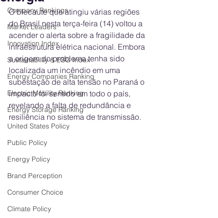
Company Rankings
O blecaute que atingiu várias regiões 
do Brasil nesta terça-feira (14) voltou a 
Market Leaders
acender o alerta sobre a fragilidade da 
Innovation Index
infraestrutura elétrica nacional. Embora 
a origem do problema tenha sido 
Sustainability & ESG Index
localizada um incêndio em uma 
Energy Companies Ranking
subestação de alta tensão no Paraná o 
Electric Mobility Ranking
impacto foi sentido em todo o país, 
revelando a falta de redundância e 
Energy Storage Ranking
resiliência no sistema de transmissão.
United States Policy
Public Policy
Energy Policy
Brand Perception
Consumer Choice
Climate Policy