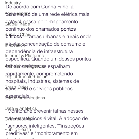
Industry
De acordo com Cunha Filho, a 
Agribusiness
construção de uma rede elétrica mais 
estável passa pelo mapeamento 
Global Trade
contínuo dos chamados 
pontos 
Supply Chain
críticos
 — áreas urbanas e rurais onde 
há alta concentração de consumo e 
Innovation
dependência de infraestrutura 
Internet & Platforms
específica. Quando um desses pontos 
falha, os efeitos se espalham 
Artificial Intelligence
rapidamente, comprometendo 
Digital Transformation
hospitais, indústrias, sistemas de 
Smart Cities
transporte e serviços públicos 
essenciais.
Telecommunications
Data & Analytics
“Monitorar e prevenir falhas nesses 
nós estratégicos é vital. A adoção de 
Cybersecurity
*sensores inteligentes, **inspeções 
Public Health
preditivas* e *monitoramento em 