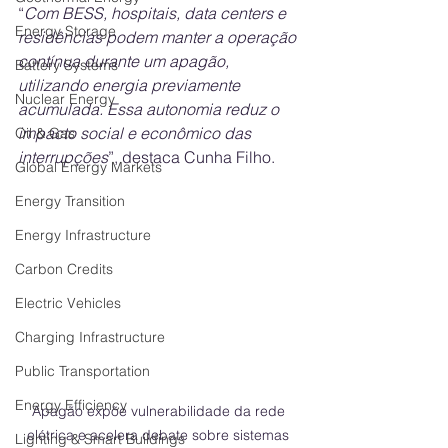
“
Com BESS, hospitais, data centers e 
Energy Storage
residências podem manter a operação 
contínua durante um apagão, 
Battery Systems
utilizando energia previamente 
Nuclear Energy
acumulada. Essa autonomia reduz o 
impacto social e econômico das 
Oil & Gas
interrupções
”, destaca Cunha Filho.
Global Energy Markets
Energy Transition
Energy Infrastructure
Carbon Credits
Electric Vehicles
Charging Infrastructure
Public Transportation
Energy Efficiency
Apagão expõe vulnerabilidade da rede 
elétrica e acelera debate sobre sistemas 
Lighting & Smart Buildings