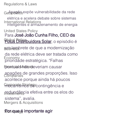
Regulations & Laws
Apagão expõe vulnerabilidade da rede 
Geopolitics
elétrica e acelera debate sobre sistemas 
International Relations
inteligentes e armazenamento de energia
United States Policy
Para 
José João Cunha Filho, CEO da 
Global Policy
Fotus Distribuidora Solar
, o episódio é 
um lembrete de que a modernização 
Business
da rede elétrica deve ser tratada como 
Economy
prioridade estratégica. “Falhas 
pontuais não deveriam causar 
Financial Markets
apagões de grandes proporções. Isso 
Companies
acontece porque ainda há poucos 
Corporate Strategy
mecanismos de contingência e 
redundância efetiva entre os elos do 
Investments
sistema”, avalia.
Mergers & Acquisitions
Por que é importante agir
Technology