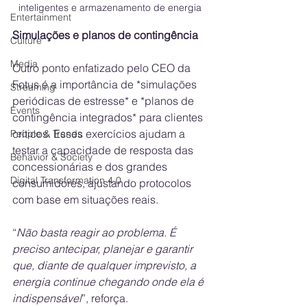
inteligentes e armazenamento de energia
Entertainment
Simulações e planos de contingência
Culture
Media
Outro ponto enfatizado pelo CEO da 
Fotus é a importância de *simulações 
Streaming
periódicas de estresse* e *planos de 
Events
contingência integrados* para clientes 
críticos. Esses exercícios ajudam a 
People & Trends
testar a capacidade de resposta das 
Behavior & Society
concessionárias e dos grandes 
Digital Transformation 4.0
consumidores, ajustando protocolos 
com base em situações reais.
“
Não basta reagir ao problema. É 
preciso antecipar, planejar e garantir 
que, diante de qualquer imprevisto, a 
energia continue chegando onde ela é 
indispensável
”, reforça.