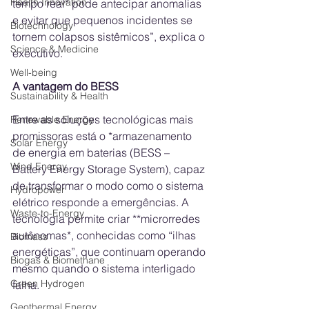
Health Innovation
tempo real* pode antecipar anomalias 
e evitar que pequenos incidentes se 
Biotechnology
tornem colapsos sistêmicos”, explica o 
Science & Medicine
executivo.
Well-being
A vantagem do BESS
Sustainability & Health
Entre as soluções tecnológicas mais 
Renewable Energy
promissoras está o *armazenamento 
Solar Energy
de energia em baterias (BESS – 
Wind Energy
Battery Energy Storage System), capaz 
de transformar o modo como o sistema 
Hydropower
elétrico responde a emergências. A 
Waste-to-Energy
tecnologia permite criar **microrredes 
autônomas*, conhecidas como “ilhas 
Biomass
energéticas”, que continuam operando 
Biogas & Biomethane
mesmo quando o sistema interligado 
Green Hydrogen
falha.
Geothermal Energy