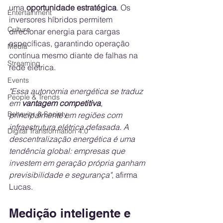
uma 
oportunidade estratégica
. Os 
Entertainment
inversores híbridos permitem 
Culture
direcionar energia para cargas 
específicas, garantindo operação 
Media
contínua mesmo diante de falhas na 
Streaming
rede elétrica.
Events
"Essa autonomia energética se traduz 
People & Trends
em 
vantagem competitiva
, 
Behavior & Society
principalmente em regiões com 
infraestrutura elétrica defasada. A 
Digital Transformation 4.0
descentralização energética é uma 
tendência global: empresas que 
investem em geração própria ganham 
previsibilidade e segurança"
, afirma 
Lucas.
Medição inteligente e 