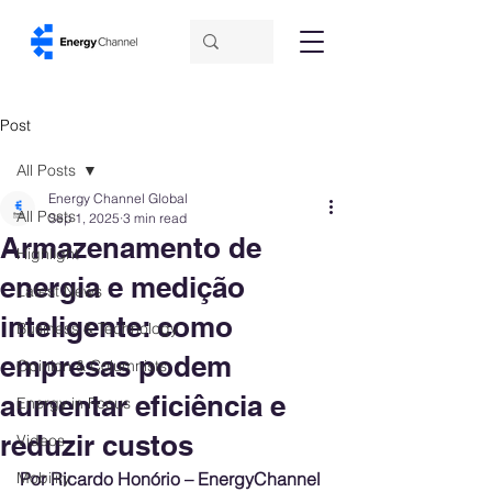
Post
All Posts
Energy Channel Global
All Posts
Sep 1, 2025
3 min read
Armazenamento de
Highlight
energia e medição
Latest News
inteligente: como
Business & Technology
empresas podem
Opinion & Columnists
aumentar eficiência e
Energy in Focus
reduzir custos
Videos
Mobility
Por Ricardo Honório – EnergyChannel