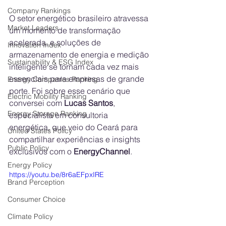
Company Rankings
O setor energético brasileiro atravessa 
Market Leaders
um momento de transformação 
acelerada, e soluções de 
Innovation Index
armazenamento de energia e medição 
Sustainability & ESG Index
inteligente se tornam cada vez mais 
essenciais para empresas de grande 
Energy Companies Ranking
porte. Foi sobre esse cenário que 
Electric Mobility Ranking
conversei com 
Lucas Santos
, 
Energy Storage Ranking
especialista em consultoria 
energética, que veio do Ceará para 
United States Policy
compartilhar experiências e insights 
Public Policy
exclusivos com o 
EnergyChannel
.
Energy Policy
https://youtu.be/8r6aEFpxIRE
Brand Perception
Consumer Choice
Climate Policy