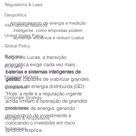
Regulations & Laws
Geopolitics
Armazenamento de energia e medição 
International Relations
inteligente: como empresas podem 
United States Policy
aumentar eficiência e reduzir custos
Global Policy
Business
Segundo Lucas, a transição 
energética exige cada vez mais 
Economy
baterias e sistemas inteligentes de 
Financial Markets
gestão
, capazes de viabilizar grandes 
projetos de energia distribuída (GD). 
Companies
"Hoje, a rede e a regulação vigente 
Corporate Strategy
ainda limitam a operação de grandes 
produtores de energia, gerando 
Investments
desperdício de investimento e 
Mergers & Acquisitions
colocando o investidor em risco 
Technology
jurídico", explica.