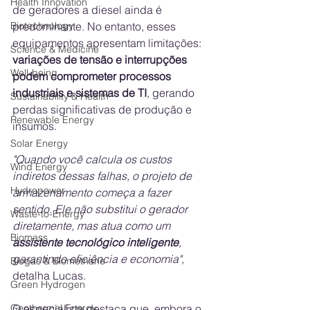
Health Innovation
de geradores a diesel ainda é 
Biotechnology
predominante. No entanto, esses 
equipamentos apresentam limitações: 
Science & Medicine
variações de tensão e interrupções 
Well-being
podem comprometer processos 
industriais e sistemas de TI
, gerando 
Sustainability & Health
perdas significativas de produção e 
Renewable Energy
insumos.
Solar Energy
"Quando você calcula os custos 
Wind Energy
indiretos dessas falhas, o projeto de 
Hydropower
armazenamento começa a fazer 
sentido. Ele não substitui o gerador 
Waste-to-Energy
diretamente, mas atua como um 
Biomass
assistente tecnológico inteligente
, 
garantindo eficiência e economia"
, 
Biogas & Biomethane
detalha Lucas.
Green Hydrogen
Geothermal Energy
O especialista destaca que, embora o 