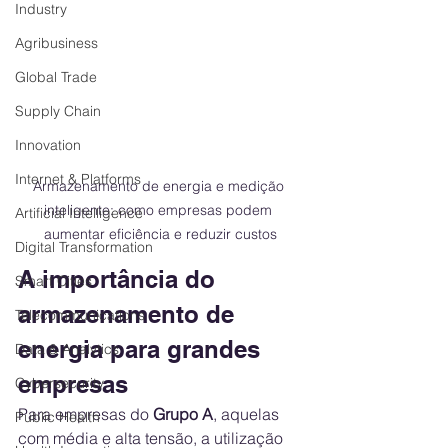
Industry
Agribusiness
Global Trade
Supply Chain
Innovation
Internet & Platforms
Armazenamento de energia e medição 
inteligente: como empresas podem 
Artificial Intelligence
aumentar eficiência e reduzir custos
Digital Transformation
A importância do 
Smart Cities
armazenamento de 
Telecommunications
energia para grandes 
Data & Analytics
empresas
Cybersecurity
Para empresas do 
Grupo A
, aquelas 
Public Health
com média e alta tensão, a utilização 