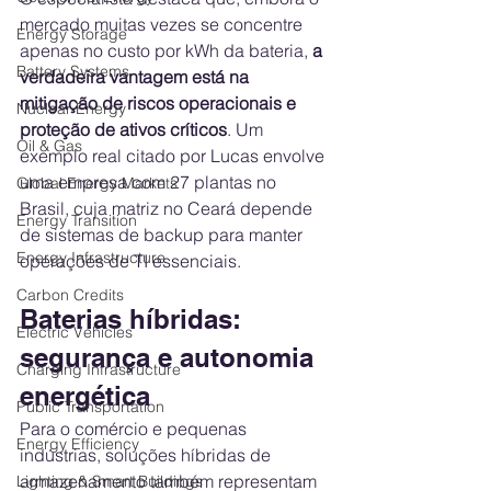
mercado muitas vezes se concentre 
Energy Storage
apenas no custo por kWh da bateria, 
a 
Battery Systems
verdadeira vantagem está na 
mitigação de riscos operacionais e 
Nuclear Energy
proteção de ativos críticos
. Um 
Oil & Gas
exemplo real citado por Lucas envolve 
uma empresa com 27 plantas no 
Global Energy Markets
Brasil, cuja matriz no Ceará depende 
Energy Transition
de sistemas de backup para manter 
Energy Infrastructure
operações de TI essenciais.
Carbon Credits
Baterias híbridas: 
Electric Vehicles
segurança e autonomia 
Charging Infrastructure
energética
Public Transportation
Para o comércio e pequenas 
Energy Efficiency
indústrias, soluções híbridas de 
armazenamento também representam 
Lighting & Smart Buildings