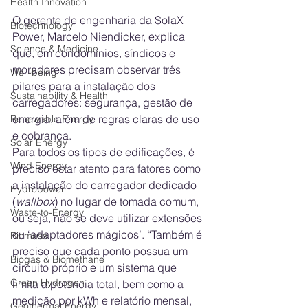
Health Innovation
O gerente de engenharia da SolaX 
Biotechnology
Power, Marcelo Niendicker, explica 
Science & Medicine
que, em condomínios, síndicos e 
moradores precisam observar três 
Well-being
pilares para a instalação dos 
Sustainability & Health
carregadores: segurança, gestão de 
energia, além de regras claras de uso 
Renewable Energy
e cobrança. 
Solar Energy
Para todos os tipos de edificações, é 
Wind Energy
preciso estar atento para fatores como 
a instalação do carregador dedicado 
Hydropower
(
wallbox
) no lugar de tomada comum, 
Waste-to-Energy
ou seja, não se deve utilizar extensões 
ou ‘adaptadores mágicos’. “Também é 
Biomass
preciso que cada ponto possua um 
Biogas & Biomethane
circuito próprio e um sistema que 
Green Hydrogen
limita a potência total, bem como a 
medição por kWh e relatório mensal, 
Geothermal Energy