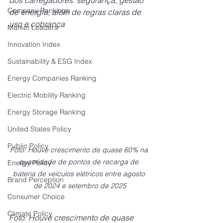
dos carregadores: segurança, gestão 
Company Rankings
de energia, além de regras claras de 
uso e cobrança
Market Leaders
Innovation Index
Sustainability & ESG Index
Energy Companies Ranking
Electric Mobility Ranking
Energy Storage Ranking
United States Policy
Public Policy
Foto: Houve crescimento de quase 60% na 
quantidade de pontos de recarga de 
Energy Policy
bateria de veículos elétricos entre agosto 
Brand Perception
de 2024 e setembro de 2025
Consumer Choice
Climate Policy
Foto: Houve crescimento de quase 