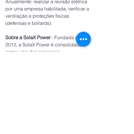
Anualmente: realizar a revisão elétrica 
por uma empresa habilitada, verificar a 
ventilação e proteções físicas 
(defensas e bollards).
Sobre a SolaX Power
 - Fundada em 
2012, a SolaX Power é consolidada 
como uma das principais 
fornecedoras globais de soluções 
solares e de armazenamento. Sendo 
uma empresa de capital aberto na 
Bolsa de Valores de Xangai e uma das 
fabricantes pioneiras de inversores 
híbridos na Ásia, a SolaX Power 
caminha hoje para a sua quinta 
geração de inversores híbridos. Com 
mais de 3.000 funcionários em todo o 
mundo, 100 patentes globais e mais 
de 1.100 certificações de mercado, a 