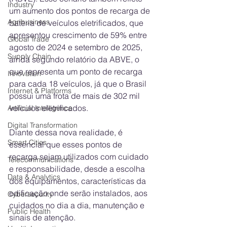
Industry
um aumento dos pontos de recarga de 
Agribusiness
bateria de veículos eletrificados, que 
apresentou crescimento de 59% entre 
Global Trade
agosto de 2024 e setembro de 2025, 
Supply Chain
ainda segundo relatório da ABVE, o 
que representa um ponto de recarga 
Innovation
para cada 18 veículos, já que o Brasil 
Internet & Platforms
possui uma frota de mais de 302 mil 
veículos eletrificados. 
Artificial Intelligence
Digital Transformation
Diante dessa nova realidade, é 
Smart Cities
essencial que esses pontos de 
recarga sejam utilizados com cuidado 
Telecommunications
e responsabilidade, desde a escolha 
Data & Analytics
dos equipamentos, características da 
edificação onde serão instalados, aos 
Cybersecurity
cuidados no dia a dia, manutenção e 
Public Health
sinais de atenção.