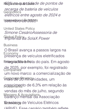
60% na quantidade de pontos de 
Regulations & Laws
recarga de bateria de veículos 
Geopolitics
elétricos entre agosto de 2024 e 
International Relations
setembro de 2025
United States Policy
Simone CesárioAssessoria de 
Global Policy
Imprensa da SolaX Power
Business
O Brasil avança a passos largos na 
Economy
presença de veículos eletrificados 
integrados à frota do país. Em agosto 
Financial Markets
de 2025, por exemplo, foi registrado 
Companies
um novo marco: a comercialização de 
Corporate Strategy
mais de 20 mil unidades, um 
crescimento de 6,3% em relação às 
Investments
vendas do mês de julho, segundo 
Mergers & Acquisitions
balanço mensal da Associação 
Brasileira de Veículos Elétricos 
Technology
(ABVE). Esse cenário também reflete 