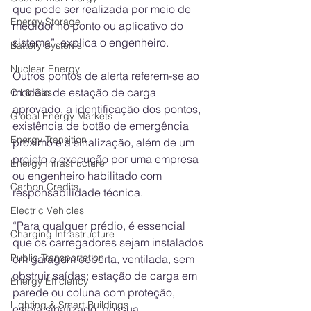
que pode ser realizada por meio de 
Energy Storage
medidor no ponto ou aplicativo do 
sistema”, explica o engenheiro. 
Battery Systems
Nuclear Energy
Outros pontos de alerta referem-se ao 
modelo de estação de carga 
Oil & Gas
aprovado, a identificação dos pontos, 
Global Energy Markets
existência de botão de emergência 
Energy Transition
próximo e a sinalização, além de um 
projeto e execução por uma empresa 
Energy Infrastructure
ou engenheiro habilitado com 
Carbon Credits
responsabilidade técnica.
Electric Vehicles
“Para qualquer prédio, é essencial 
Charging Infrastructure
que os carregadores sejam instalados 
Public Transportation
em garagem coberta, ventilada, sem 
obstruir saídas; estação de carga em 
Energy Efficiency
parede ou coluna com proteção, 
Lighting & Smart Buildings
esteja sinalizado, possua 