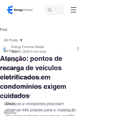
Post
All Posts
Energy Channel Global
All Posts
Sep 22, 2025
5 min read
Atenção: pontos de
Highlight
recarga de veículos
Latest News
eletrificados em
Business & Technology
condomínios exigem
Opinion & Columnists
cuidados
Energy in Focus
Síndicos e moradores precisam 
Videos
observar três pilares para a instalação 
Mobility