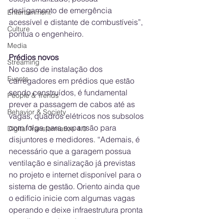
desligamento de emergência 
Entertainment
acessível e distante de combustíveis”, 
Culture
pontua o engenheiro.
Media
Prédios novos
Streaming
No caso de instalação dos 
Events
carregadores em prédios que estão 
sendo construídos, é fundamental 
People & Trends
prever a passagem de cabos até as 
Behavior & Society
vagas, quadros elétricos nos subsolos 
com folga para expansão para 
Digital Transformation 4.0
disjuntores e medidores. “Ademais, é 
necessário que a garagem possua 
ventilação e sinalização já previstas 
no projeto e internet disponível para o 
sistema de gestão. Oriento ainda que 
o edifício inicie com algumas vagas 
operando e deixe infraestrutura pronta 