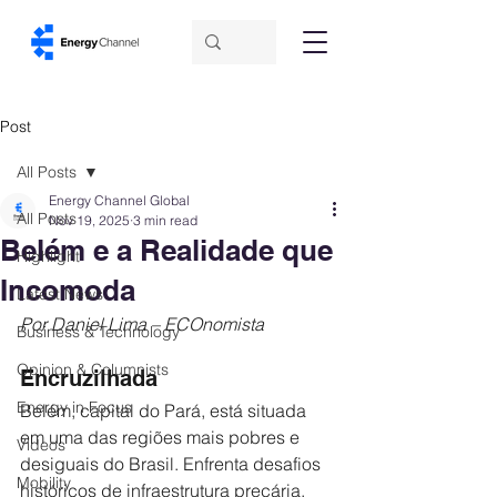
Post
All Posts
Energy Channel Global
All Posts
Nov 19, 2025
3 min read
Belém e a Realidade que
Highlight
Incomoda
Latest News
Por Daniel Lima – ECOnomista
Business & Technology
Opinion & Columnists
Encruzilhada
Energy in Focus
Belém, capital do Pará, está situada 
em uma das regiões mais pobres e 
Videos
desiguais do Brasil. Enfrenta desafios 
Mobility
históricos de infraestrutura precária, 