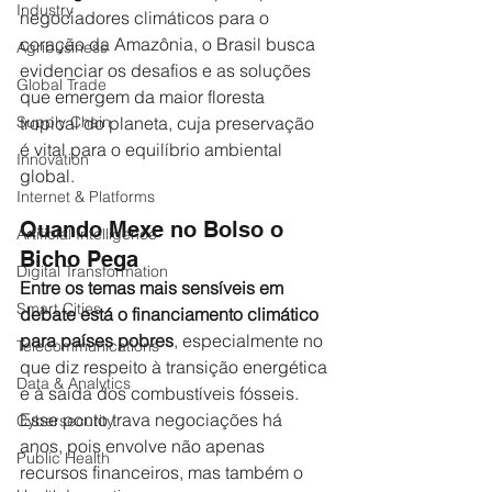
Industry
negociadores climáticos para o 
coração da Amazônia, o Brasil busca 
Agribusiness
evidenciar os desafios e as soluções 
Global Trade
que emergem da maior floresta 
tropical do planeta, cuja preservação 
Supply Chain
é vital para o equilíbrio ambiental 
Innovation
global.
Internet & Platforms
Quando Mexe no Bolso o 
Artificial Intelligence
Bicho Pega
Digital Transformation
Entre os temas mais sensíveis em 
Smart Cities
debate está o financiamento climático 
para países pobres
, especialmente no 
Telecommunications
que diz respeito à transição energética 
Data & Analytics
e à saída dos combustíveis fósseis. 
Esse ponto trava negociações há 
Cybersecurity
anos, pois envolve não apenas 
Public Health
recursos financeiros, mas também o 