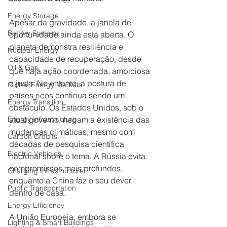
Energy Storage
Apesar da gravidade, a janela de 
Battery Systems
oportunidade ainda está aberta. O 
planeta demonstra resiliência e 
Nuclear Energy
capacidade de recuperação, desde 
Oil & Gas
que haja ação coordenada, ambiciosa 
e justa. No entanto, a postura de 
Global Energy Markets
países ricos continua sendo um 
Energy Transition
obstáculo. Os Estados Unidos, sob o 
atual governo, negam a existência das 
Energy Infrastructure
mudanças climáticas, mesmo com 
Carbon Credits
décadas de pesquisa científica 
Electric Vehicles
nacional sobre o tema. A Rússia evita 
compromissos mais profundos, 
Charging Infrastructure
enquanto a China faz o seu dever 
Public Transportation
dentro de casa.
Energy Efficiency
A União Europeia, embora se 
Lighting & Smart Buildings