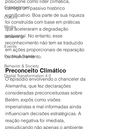
posicione como líder climática, 
Entertainment
carrega um passivo histórico 
significativo. Boa parte de sua riqueza 
Culture
foi construída com base em práticas 
Media
que aceleraram a degradação 
ambiental. No entanto, esse 
Streaming
reconhecimento não tem se traduzido 
Events
em ações proporcionais de reparação 
ou financiamento.
People & Trends
Behavior & Society
Preconceito Climático
Digital Transformation 4.0
O episódio envolvendo o chanceler da 
Alemanha, que fez declarações 
consideradas preconceituosas sobre 
Belém, expôs como visões 
imperialistas e mal-informadas ainda 
influenciam decisões estratégicas. A 
reação negativa foi imediata, 
prejudicando não apenas o ambiente 