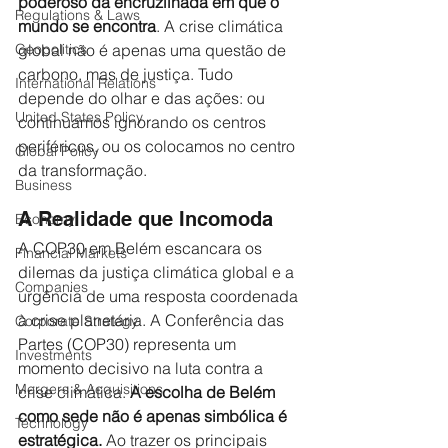
poderoso da encruzilhada em que o 
Regulations & Laws
mundo se encontra
. A crise climática 
global não é apenas uma questão de 
Geopolitics
carbono, mas de justiça. Tudo 
International Relations
depende do olhar e das ações: ou 
United States Policy
continuamos ignorando os centros 
periféricos, ou os colocamos no centro 
Global Policy
da transformação.
Business
A Realidade que Incomoda
Economy
A COP30 em Belém escancara os 
Financial Markets
dilemas da justiça climática global e a 
Companies
urgência de uma resposta coordenada 
à crise planetária. A Conferência das 
Corporate Strategy
Partes (COP30) representa um 
Investments
momento decisivo na luta contra a 
Mergers & Acquisitions
crise climática. 
A escolha de Belém 
como sede não é apenas simbólica é 
Technology
estratégica. 
Ao trazer os principais 