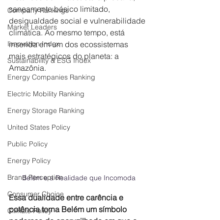
saneamento básico limitado, 
Company Rankings
desigualdade social e vulnerabilidade 
Market Leaders
climática. Ao mesmo tempo, está 
Innovation Index
inserida em um dos ecossistemas 
mais estratégicos do planeta: a 
Sustainability & ESG Index
Amazônia. 
Energy Companies Ranking
Electric Mobility Ranking
Energy Storage Ranking
United States Policy
Public Policy
Energy Policy
Brand Perception
Belém e a Realidade que Incomoda
Consumer Choice
Essa dualidade entre carência e 
potência torna Belém um símbolo 
Climate Policy