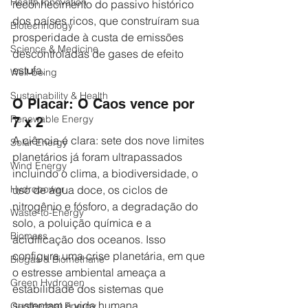
Health Innovation
reconhecimento do passivo histórico 
dos países ricos, que construíram sua 
Biotechnology
prosperidade à custa de emissões 
Science & Medicine
descontroladas de gases de efeito 
estufa.
Well-being
Sustainability & Health
O Placar: O Caos vence por 
Renewable Energy
7 x 2 
A ciência é clara: sete dos nove limites 
Solar Energy
planetários já foram ultrapassados 
Wind Energy
incluindo o clima, a biodiversidade, o 
uso de água doce, os ciclos de 
Hydropower
nitrogênio e fósforo, a degradação do 
Waste-to-Energy
solo, a poluição química e a 
Biomass
acidificação dos oceanos. Isso 
configura uma crise planetária, em que 
Biogas & Biomethane
o estresse ambiental ameaça a 
Green Hydrogen
estabilidade dos sistemas que 
sustentam a vida humana.
Geothermal Energy