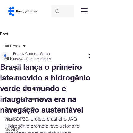
Post
All Posts
Energy Channel Global
All Posts
Nov 4, 2025
2 min read
Brasil lança o primeiro
Highlight
iate movido a hidrogênio
Latest News
verde do mundo e
Business & Technology
inaugura nova era na
Opinion & Columnists
navegação sustentável
Energy in Focus
Na COP30, projeto brasileiro JAQ 
Videos
Hidrogênio promete revolucionar o 
Mobility