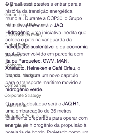
O Brasil está prestes a entrar para a 
Regulations & Laws
história da transição energética 
Geopolitics
mundial. Durante a COP30, o Grupo 
International Relations
Náutica apresentará o 
JAQ 
Hidrogênio
, uma iniciativa inédita que 
United States Policy
coloca o país na vanguarda da 
Global Policy
navegação sustentável
 e da 
economia 
azul
. Desenvolvido em parceria com 
Business
Itaipu Parquetec, GWM, MAN, 
Economy
Artefacto, Heineken e Café Orfeu
, o 
projeto inaugura um novo capítulo 
Financial Markets
para o transporte marítimo movido a 
Companies
hidrogênio verde
.
Corporate Strategy
O grande destaque será o 
JAQ H1
, 
Investments
uma embarcação de 36 metros 
Mergers & Acquisitions
totalmente preparada para operar com 
energia de hidrogênio da propulsão à 
Technology
hotelaria de bordo. Projetado como um 