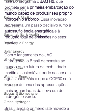
Health Innovation
fase do programa o 
JAQ H2
, que 
promete ser a 
primeira embarcação do 
Biotechnology
mundo capaz de produzir seu próprio 
Science & Medicine
hidrogênio a bordo
. Essa inovação 
representa um passo decisivo rumo à 
Well-being
autossuficiência energética
 e à 
Sustainability & Health
redução total de emissões
 no setor 
náutico.
Renewable Energy
Solar Energy
Com o lançamento do JAQ 
Wind Energy
Hidrogênio, o Brasil demonstra ao 
mundo que o futuro da mobilidade 
Hydropower
marítima sustentável pode nascer em 
Waste-to-Energy
águas nacionais e que a COP30 será 
o palco de uma das apresentações 
Biomass
mais aguardadas da nova era do 
Biogas & Biomethane
hidrogênio verde.
Green Hydrogen
Brasil lança o primeiro iate movido a 
Geothermal Energy