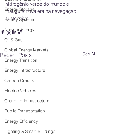
hidrogênio verde do mundo e 
Energy Storage
inaugura nova era na navegação 
sustentável
Battery Systems
Nuclear Energy
Oil & Gas
Global Energy Markets
See All
Recent Posts
Energy Transition
Energy Infrastructure
Carbon Credits
Electric Vehicles
Charging Infrastructure
Public Transportation
Energy Efficiency
Lighting & Smart Buildings