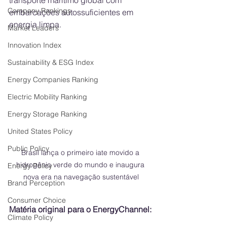
transporte marítimo global com 
Company Rankings
embarcações autossuficientes em 
energia limpa.
Market Leaders
Innovation Index
Sustainability & ESG Index
Energy Companies Ranking
Electric Mobility Ranking
Energy Storage Ranking
United States Policy
Public Policy
Brasil lança o primeiro iate movido a 
hidrogênio verde do mundo e inaugura 
Energy Policy
nova era na navegação sustentável
Brand Perception
Consumer Choice
Matéria original para o EnergyChannel:
Climate Policy