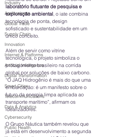
Industry
laboratório flutuante de pesquisa e 
Agribusiness
exploração ambiental
, o iate combina 
tecnologia de ponta, design 
Global Trade
sofisticado e sustentabilidade em um 
Supply Chain
único conceito.
Innovation
Além de servir como vitrine 
Internet & Platforms
tecnológica, o projeto simboliza o 
protagonismo brasileiro na corrida 
Artificial Intelligence
global por soluções de baixo carbono. 
Digital Transformation
“O JAQ Hidrogênio é mais do que uma 
Smart Cities
embarcação: é um manifesto sobre o 
futuro da energia limpa aplicada ao 
Telecommunications
transporte marítimo”, afirmam os 
Data & Analytics
idealizadores.
Cybersecurity
O Grupo Náutica também revelou que 
Public Health
já está em desenvolvimento a segunda 