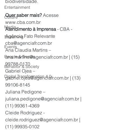
biodiversidade.
Entertainment
Quer saber mais? 
Acesse 
Culture
www.cba.com.br
Media
Atendimento à Imprensa
 - CBA - 
Agência Fato Relevante 
Streaming
cba@agenciafr.com.br
Events
Ana Claudia Martins – 
ana.martins@agenciafr.com.br
 | (15) 
People & Trends
99788-0170
Behavior & Society
Gabriel Ojea – 
Digital Transformation 4.0
gabriel.ojea@agenciafr.com.br
 | (13) 
99106-8145
Juliana Pedigone – 
juliana.pedigone@agenciafr.com.br
 | 
(11) 99361-4369
Cleide Rodriguez - 
cleide.rodriguez@agenciafr.com.br
 | 
(11) 99935-0102