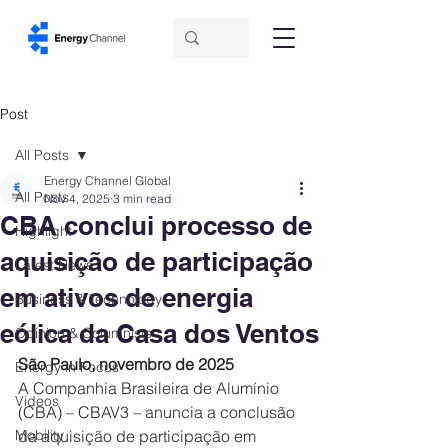
Post
All Posts
Energy Channel Global
All Posts
Nov 4, 2025
3 min read
CBA conclui processo de
Highlight
aquisição de participação
Latest News
em ativos de energia
Business & Technology
eólica da Casa dos Ventos
Opinion & Columnists
São Paulo, novembro de 2025
Energy in Focus
A Companhia Brasileira de Alumínio 
Videos
(CBA) – CBAV3 – anuncia a conclusão 
Mobility
da aquisição de participação em 