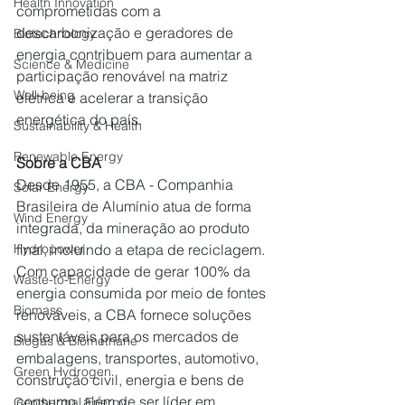
Health Innovation
comprometidas com a 
descarbonização e geradores de 
Biotechnology
energia contribuem para aumentar a 
Science & Medicine
participação renovável na matriz 
Well-being
elétrica e acelerar a transição 
energética do país.
Sustainability & Health
Renewable Energy
Sobre a CBA
Desde 1955, a CBA - Companhia 
Solar Energy
Brasileira de Alumínio atua de forma 
Wind Energy
integrada, da mineração ao produto 
final, incluindo a etapa de reciclagem. 
Hydropower
Com capacidade de gerar 100% da 
Waste-to-Energy
energia consumida por meio de fontes 
Biomass
renováveis, a CBA fornece soluções 
sustentáveis para os mercados de 
Biogas & Biomethane
embalagens, transportes, automotivo, 
Green Hydrogen
construção civil, energia e bens de 
consumo, além de ser líder em 
Geothermal Energy