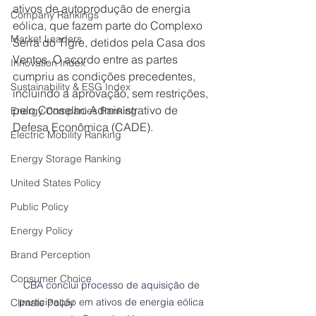
ativos de autoprodução de energia 
Company Rankings
eólica, que fazem parte do Complexo 
Market Leaders
Serra do Tigre, detidos pela Casa dos 
Ventos. O acordo entre as partes 
Innovation Index
cumpriu as condições precedentes, 
Sustainability & ESG Index
incluindo a aprovação, sem restrições, 
pelo Conselho Administrativo de 
Energy Companies Ranking
Defesa Econômica (CADE).
Electric Mobility Ranking
Energy Storage Ranking
United States Policy
Public Policy
Energy Policy
Brand Perception
Consumer Choice
CBA conclui processo de aquisição de 
participação em ativos de energia eólica 
Climate Policy