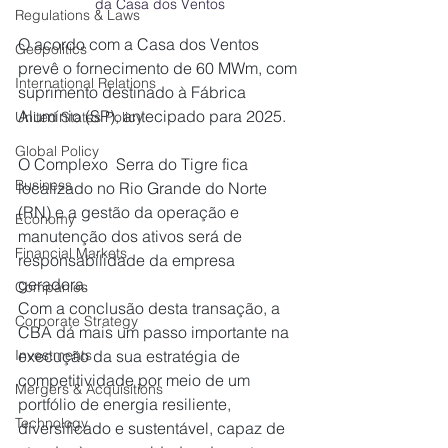
da Casa dos Ventos
Regulations & Laws
O acordo com a Casa dos Ventos 
Geopolitics
prevê o fornecimento de 60 MWm, com 
International Relations
suprimento destinado à Fábrica 
Alumínio (SP), antecipado para 2025.
United States Policy
Global Policy
O Complexo  Serra do Tigre fica 
Business
localizado no Rio Grande do Norte 
(RN) e a gestão da operação e 
Economy
manutenção dos ativos será de 
Financial Markets
responsabilidade da empresa 
geradora.  
Companies
Com a conclusão desta transação, a 
Corporate Strategy
CBA dá mais um passo importante na 
execução da sua estratégia de 
Investments
competitividade por meio de um 
Mergers & Acquisitions
portfólio de energia resiliente, 
Technology
diversificado e sustentável, capaz de 