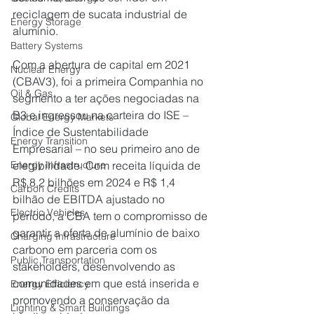
reciclagem de sucata industrial de 
Energy Storage
alumínio.
Battery Systems
Com a abertura de capital em 2021 
Nuclear Energy
(CBAV3), foi a primeira Companhia no 
Oil & Gas
segmento a ter ações negociadas na 
B3 e ingressou na carteira do ISE – 
Global Energy Markets
Índice de Sustentabilidade 
Energy Transition
Empresarial – no seu primeiro ano de 
elegibilidade. Com receita líquida de 
Energy Infrastructure
R$ 8,2 bilhões em 2024 e R$ 1,4 
Carbon Credits
bilhão de EBITDA ajustado no 
Electric Vehicles
período, a CBA tem o compromisso de 
garantir a oferta de alumínio de baixo 
Charging Infrastructure
carbono em parceria com os 
Public Transportation
stakeholders, desenvolvendo as 
comunidades em que está inserida e 
Energy Efficiency
promovendo a conservação da 
Lighting & Smart Buildings