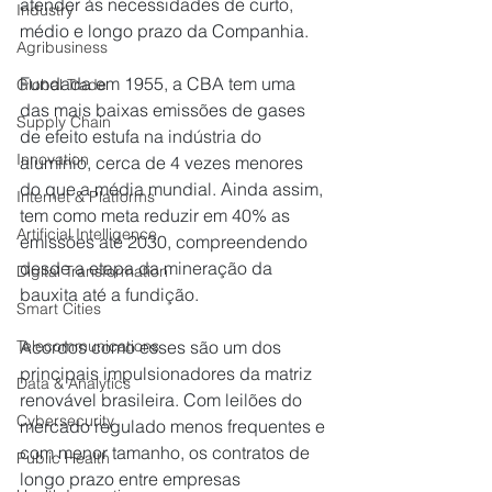
atender às necessidades de curto, 
Industry
médio e longo prazo da Companhia.
Agribusiness
Fundada em 1955, a CBA tem uma 
Global Trade
das mais baixas emissões de gases 
Supply Chain
de efeito estufa na indústria do 
Innovation
alumínio, cerca de 4 vezes menores 
do que a média mundial. Ainda assim, 
Internet & Platforms
tem como meta reduzir em 40% as 
Artificial Intelligence
emissões até 2030, compreendendo 
desde a etapa da mineração da 
Digital Transformation
bauxita até a fundição.
Smart Cities
Acordos como esses são um dos 
Telecommunications
principais impulsionadores da matriz 
Data & Analytics
renovável brasileira. Com leilões do 
Cybersecurity
mercado regulado menos frequentes e 
com menor tamanho, os contratos de 
Public Health
longo prazo entre empresas 