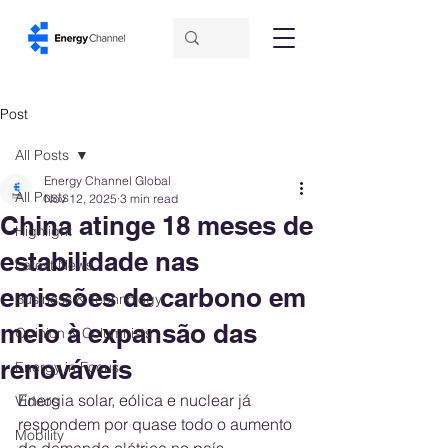
Post
All Posts
Energy Channel Global
All Posts
Nov 12, 2025
3 min read
China atinge 18 meses de
Highlight
estabilidade nas
Latest News
emissões de carbono em
Business & Technology
meio à expansão das
Opinion & Columnists
renováveis
Energy in Focus
Energia solar, eólica e nuclear já 
Videos
respondem por quase todo o aumento 
Mobility