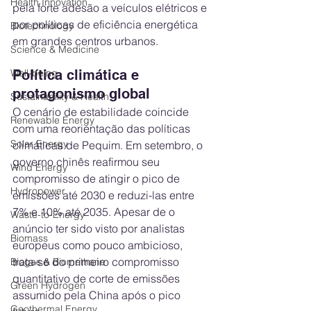
Health Innovation
pela forte adesão a veículos elétricos e 
por políticas de eficiência energética 
Biotechnology
em grandes centros urbanos.
Science & Medicine
Well-being
Política climática e 
protagonismo global
Sustainability & Health
O cenário de estabilidade coincide 
Renewable Energy
com uma reorientação das políticas 
Solar Energy
climáticas de Pequim. Em setembro, o 
governo chinês reafirmou seu 
Wind Energy
compromisso de atingir o pico de 
Hydropower
emissões até 2030 e reduzi-las entre 
7% e 10% até 2035. Apesar de o 
Waste-to-Energy
anúncio ter sido visto por analistas 
Biomass
europeus como pouco ambicioso, 
trata-se do primeiro compromisso 
Biogas & Biomethane
quantitativo de corte de emissões 
Green Hydrogen
assumido pela China após o pico 
Geothermal Energy