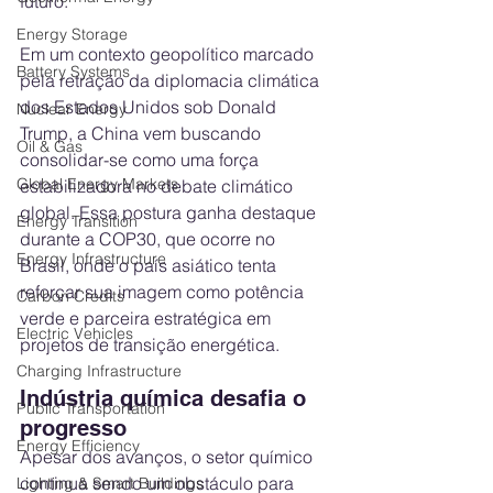
futuro.
Energy Storage
Em um contexto geopolítico marcado 
Battery Systems
pela retração da diplomacia climática 
dos Estados Unidos sob Donald 
Nuclear Energy
Trump, a China vem buscando 
Oil & Gas
consolidar-se como uma força 
Global Energy Markets
estabilizadora no debate climático 
global. Essa postura ganha destaque 
Energy Transition
durante a COP30, que ocorre no 
Energy Infrastructure
Brasil, onde o país asiático tenta 
reforçar sua imagem como potência 
Carbon Credits
verde e parceira estratégica em 
Electric Vehicles
projetos de transição energética.
Charging Infrastructure
Indústria química desafia o 
Public Transportation
progresso
Energy Efficiency
Apesar dos avanços, o setor químico 
continua sendo um obstáculo para 
Lighting & Smart Buildings