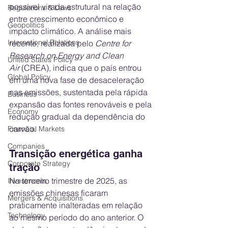
possível virada estrutural na relação 
Regulations & Laws
entre crescimento econômico e 
Geopolitics
impacto climático. A análise mais 
International Relations
recente, realizada pelo 
Centre for 
Research on Energy and Clean 
United States Policy
Air
 (CREA), indica que o país entrou 
Global Policy
em uma nova fase de desaceleração 
nas emissões, sustentada pela rápida 
Business
expansão das fontes renováveis e pela 
Economy
redução gradual da dependência do 
carvão.
Financial Markets
Companies
Transição energética ganha 
Corporate Strategy
tração
No terceiro trimestre de 2025, as 
Investments
emissões chinesas ficaram 
Mergers & Acquisitions
praticamente inalteradas em relação 
Technology
ao mesmo período do ano anterior. O 