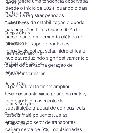
dado reflete uma tendência observada 
Industry
desde o início de 2024, quando o país 
Agribusiness
passou a registrar períodos 
sucessivos de estabilização e queda 
Global Trade
nas emissões totais.Quase 90% do 
Supply Chain
crescimento da demanda elétrica no 
Innovation
trimestre foi suprido por fontes 
renováveis eólica, solar, hidrelétrica e 
Internet & Platforms
nuclear, reduzindo significativamente o 
Artificial Intelligence
papel do carvão na geração de 
energia.
Digital Transformation
Smart Cities
O gás natural também ampliou 
levemente sua participação na matriz, 
Telecommunications
reforçando o movimento de 
Data & Analytics
substituição gradual de combustíveis 
Cybersecurity
fósseis mais poluentes. Já as 
emissões do setor de transportes 
Public Health
caíram cerca de 5%, impulsionadas 