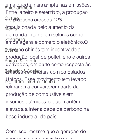
uma queda mais ampla nas emissões. 
Entertainment
Entre janeiro e setembro, a produção 
Culture
de plásticos cresceu 12%, 
impulsionada pelo aumento da 
Media
demanda interna em setores como 
Streaming
embalagens e comércio eletrônico.O 
governo chinês tem incentivado a 
Events
produção local de polietileno e outros 
People & Trends
derivados, em parte como resposta às 
Behavior & Society
tensões comerciais com os Estados 
Unidos. Esse movimento tem levado 
Digital Transformation 4.0
refinarias a converterem parte da 
produção de combustíveis em 
insumos químicos, o que mantém 
elevada a intensidade de carbono na 
base industrial do país.
Com isso, mesmo que a geração de 
energia se torne mais limpa, a 