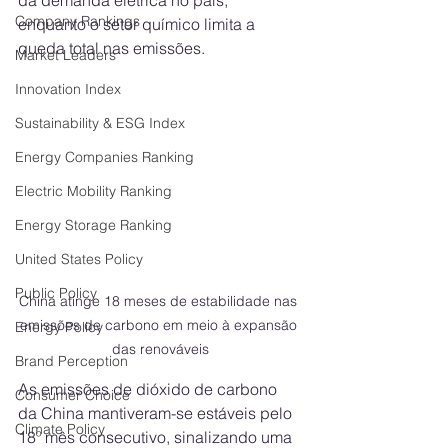
da demanda elétrica no país, 
Company Rankings
enquanto o setor químico limita a 
queda total nas emissões.
Market Leaders
Innovation Index
Sustainability & ESG Index
Energy Companies Ranking
Electric Mobility Ranking
Energy Storage Ranking
United States Policy
Public Policy
China atinge 18 meses de estabilidade nas 
emissões de carbono em meio à expansão 
Energy Policy
das renováveis
Brand Perception
As emissões de dióxido de carbono 
Consumer Choice
da China mantiveram-se estáveis pelo 
Climate Policy
18º mês consecutivo, sinalizando uma 