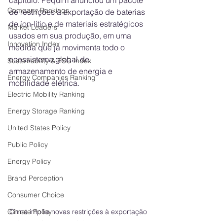
capítulo. Pequim anunciou um pacote 
Company Rankings
de restrições à exportação de baterias 
de íon-lítio e de materiais estratégicos 
Market Leaders
usados em sua produção, em uma 
Innovation Index
medida que já movimenta todo o 
ecossistema global de 
Sustainability & ESG Index
armazenamento de energia e 
Energy Companies Ranking
mobilidade elétrica.
Electric Mobility Ranking
Energy Storage Ranking
United States Policy
Public Policy
Energy Policy
Brand Perception
Consumer Choice
China impõe novas restrições à exportação 
Climate Policy