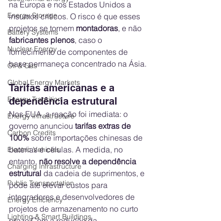
na Europa e nos Estados Unidos a 
Energy Storage
insumos críticos. O risco é que esses 
projetos se tornem 
montadoras
, e não 
Battery Systems
fabricantes plenos
, caso o 
Nuclear Energy
fornecimento de componentes de 
base permaneça concentrado na Ásia.
Oil & Gas
Global Energy Markets
Tarifas americanas e a 
Energy Transition
dependência estrutural
Nos EUA, a reação foi imediata: o 
Energy Infrastructure
governo anunciou 
tarifas extras de 
Carbon Credits
100%
 sobre importações chinesas de 
baterias e células. A medida, no 
Electric Vehicles
entanto, 
não resolve a dependência 
Charging Infrastructure
estrutural
 da cadeia de suprimentos, e 
Public Transportation
pode até elevar custos para 
integradores e desenvolvedores de 
Energy Efficiency
projetos de armazenamento no curto 
Lighting & Smart Buildings
prazo.Com
 a redução da 