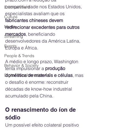
competitividade nos Estados Unidos, 
Entertainment
especialistas avaliam que os 
Culture
fabricantes chineses devem 
Media
redirecionar excedentes para outros 
mercados
, beneficiando 
Streaming
desenvolvedores da América Latina, 
Events
Europa e África.
People & Trends
A médio e longo prazo, Washington 
Behavior & Society
tenta impulsionar a 
produção 
doméstica de materiais e células
, mas 
Digital Transformation 4.0
o desafio é enorme: reconstruir 
décadas de know-how industrial 
acumulado pela China.
O renascimento do íon de 
sódio
Um possível efeito colateral positivo 