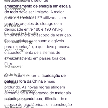
imediato sobre o setor de 
Health Innovation
armazenamento de energia em escala 
Biotechnology
de rede
 deve ser limitado. A maior 
Science & Medicine
parte das células LFP utilizadas em 
grandes projetos de storage com 
Well-being
densidade entre 180 e 190 Wh/kg 
Sustainability & Health
ainda está fora do escopo da restrição. 
Essas células continuam elegíveis 
Renewable Energy
para exportação, o que deve preservar 
Solar Energy
o abastecimento de sistemas de 
armazenamento em países fora dos 
Wind Energy
EUA.
Hydropower
Waste-to-Energy
Já o impacto sobre a 
fabricação de 
baterias fora da China
 é mais 
Biomass
profundo. As novas regras atingem 
Biogas & Biomethane
diretamente a exportação de 
materiais 
catódicos e anódicos
, dificultando o 
Green Hydrogen
acesso de gigafábricas em construção 
Geothermal Energy