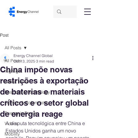
Post
All Posts
Energy Channel Global
All Posts
Oct 13, 2025
3 min read
China impõe novas
Highlight
restrições à exportação
Latest News
de baterias e materiais
Business & Technology
críticos e o setor global
Opinion & Columnists
de energia reage
Energy in Focus
A disputa tecnológica entre China e 
Videos
Estados Unidos ganha um novo 
Mobility