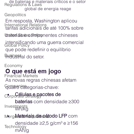
de baterias e materiais críticos e o setor 
Regulations & Laws
global de energia reage
Geopolitics
Em resposta, Washington aplicou 
International Relations
tarifas adicionais de até 100% sobre 
baterias e componentes chineses 
United States Policy
intensificando uma guerra comercial 
Global Policy
que pode redefinir o equilíbrio 
Business
industrial do setor.
Economy
O que está em jogo
Financial Markets
As novas regras chinesas afetam 
Companies
quatro categorias-chave:
Células e pacotes de 
Corporate Strategy
baterias
 com densidade ≥300 
Investments
Wh/kg
Materiais de cátodo LFP
 com 
Mergers & Acquisitions
densidade ≥2,5 g/cm³ e ≥156 
Technology
mAh/g