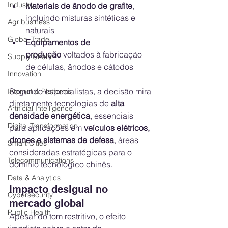
Industry
Materiais de ânodo de grafite
, 
incluindo misturas sintéticas e 
Agribusiness
naturais
Global Trade
Equipamentos de 
produção
 voltados à fabricação 
Supply Chain
de células, ânodos e cátodos
Innovation
Segundo especialistas, a decisão mira 
Internet & Platforms
diretamente tecnologias de 
alta 
Artificial Intelligence
densidade energética
, essenciais 
Digital Transformation
para aplicações em 
veículos elétricos, 
drones e sistemas de defesa
, áreas 
Smart Cities
consideradas estratégicas para o 
Telecommunications
domínio tecnológico chinês.
Data & Analytics
Impacto desigual no 
Cybersecurity
mercado global
Public Health
Apesar do tom restritivo, o efeito 