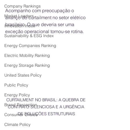
Company Rankings
Acompanho com preocupação o 
Market Leaders
avanço do curtailment no setor elétrico 
brasileiro. O que deveria ser uma 
Innovation Index
exceção operacional tornou-se rotina. 
Sustainability & ESG Index
Energy Companies Ranking
Electric Mobility Ranking
Energy Storage Ranking
United States Policy
Public Policy
Energy Policy
CURTAILMENT NO BRASIL: A QUEBRA DE 
Brand Perception
CONTRATO SILENCIOSA E A URGÊNCIA 
DE SOLUÇÕES ESTRUTURAIS
Consumer Choice
Climate Policy