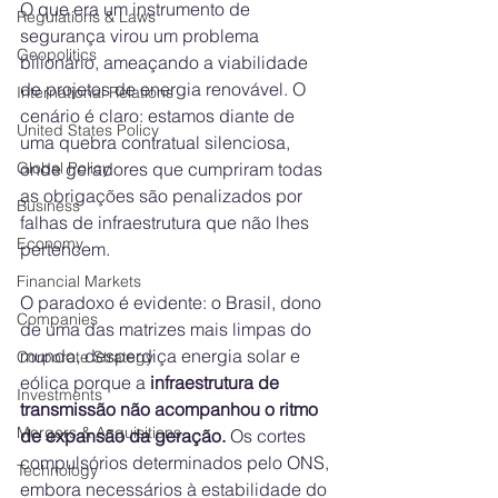
O que era um instrumento de 
Regulations & Laws
segurança virou um problema 
Geopolitics
bilionário, ameaçando a viabilidade 
de projetos de energia renovável. O 
International Relations
cenário é claro: estamos diante de 
United States Policy
uma quebra contratual silenciosa, 
Global Policy
onde geradores que cumpriram todas 
as obrigações são penalizados por 
Business
falhas de infraestrutura que não lhes 
Economy
pertencem.
Financial Markets
O paradoxo é evidente: o Brasil, dono 
Companies
de uma das matrizes mais limpas do 
mundo, desperdiça energia solar e 
Corporate Strategy
eólica porque a 
infraestrutura de 
Investments
transmissão não acompanhou o ritmo 
Mergers & Acquisitions
de expansão da geração. 
Os cortes 
compulsórios determinados pelo ONS, 
Technology
embora necessários à estabilidade do 