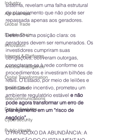
Industry
sistema, revelam uma falha estrutural 
de planejamento que não pode ser 
Agribusiness
repassada apenas aos geradores.
Global Trade
Supply Chain
Defendo uma posição clara: os 
geradores devem ser remunerados. Os 
Innovation
investidores cumpriram suas 
Internet & Platforms
obrigações, obtiveram outorgas, 
conectaram-se à rede conforme os 
Artificial Intelligence
procedimentos e investiram bilhões de 
Digital Transformation
reais. O Estado, por meio de leilões e 
políticas de incentivo, prometeu um 
Smart Cities
ambiente regulatório estável
 e não 
Telecommunications
pode agora transformar um erro de 
Data & Analytics
planejamento em um “risco de 
negócio”.
Cybersecurity
Public Health
O PARADOXO DA ABUNDÂNCIA: A 