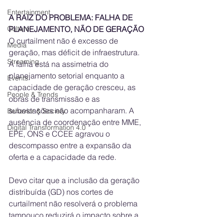
Entertainment
A RAIZ DO PROBLEMA: FALHA DE 
Culture
PLANEJAMENTO, NÃO DE GERAÇÃO
O curtailment não é excesso de 
Media
geração, mas déficit de infraestrutura. 
Streaming
A falha está na assimetria do 
planejamento setorial enquanto a 
Events
capacidade de geração cresceu, as 
People & Trends
obras de transmissão e as 
subestações não acompanharam. A 
Behavior & Society
ausência de coordenação entre MME, 
Digital Transformation 4.0
EPE, ONS e CCEE agravou o 
descompasso entre a expansão da 
oferta e a capacidade da rede.
Devo citar que a inclusão da geração 
distribuída (GD) nos cortes de 
curtailment não resolverá o problema 
tampouco reduzirá o impacto sobre a 