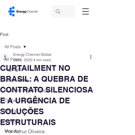
Post
All Posts
Energy Channel Global
All Posts
Oct 8, 2025
4 min read
CURTAILMENT NO
Highlight
BRASIL: A QUEBRA DE
Latest News
CONTRATO SILENCIOSA
Business & Technology
E A URGÊNCIA DE
Opinion & Columnists
SOLUÇÕES
Energy in Focus
ESTRUTURAIS
Videos
Mobility
Por Arthur Oliveira