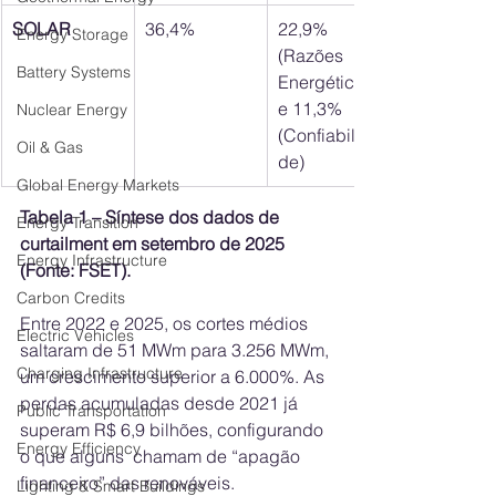
SOLAR
36,4%
22,9% 
Energy Storage
(Razões 
Battery Systems
Energéticas) 
e 11,3% 
Nuclear Energy
(Confiabilida
Oil & Gas
de)
Global Energy Markets
Tabela 1 – Síntese dos dados de 
Energy Transition
curtailment em setembro de 2025 
Energy Infrastructure
(Fonte: FSET).
Carbon Credits
Entre 2022 e 2025, os cortes médios 
Electric Vehicles
saltaram de 51 MWm para 3.256 MWm, 
Charging Infrastructure
um crescimento superior a 6.000%. As 
perdas acumuladas desde 2021 já 
Public Transportation
superam R$ 6,9 bilhões, configurando 
Energy Efficiency
o que alguns  chamam de “apagão 
financeiro” das renováveis.
Lighting & Smart Buildings