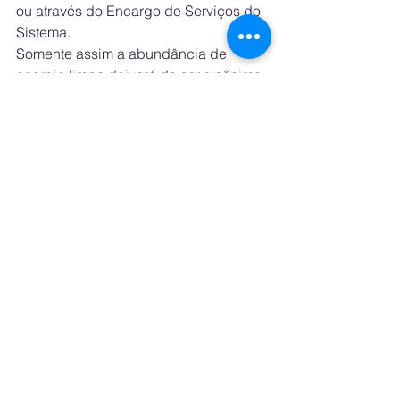
ou através do Encargo de Serviços do 
Sistema. 
Somente assim a abundância de 
energia limpa deixará de ser sinônimo 
de desperdício e passará a 
representar o verdadeiro potencial de 
desenvolvimento sustentável do país.
CURTAILMENT NO BRASIL: A 
QUEBRA DE CONTRATO 
SILENCIOSA E A URGÊNCIA DE 
SOLUÇÕES ESTRUTURAIS
See All
Recent Posts