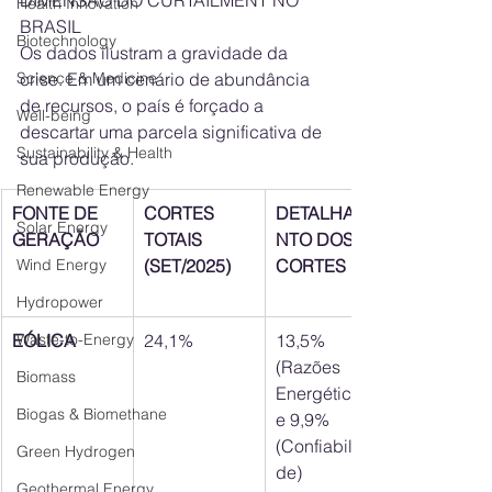
DIMENSÃO DO CURTAILMENT NO 
Health Innovation
BRASIL
Biotechnology
Os dados ilustram a gravidade da 
Science & Medicine
crise. Em um cenário de abundância 
de recursos, o país é forçado a 
Well-being
descartar uma parcela significativa de 
Sustainability & Health
sua produção.
Renewable Energy
FONTE DE 
CORTES 
DETALHAME
Solar Energy
GERAÇÃO
TOTAIS 
NTO DOS 
Wind Energy
(SET/2025)
CORTES
Hydropower
Waste-to-Energy
EÓLICA
24,1%
13,5% 
(Razões 
Biomass
Energéticas) 
Biogas & Biomethane
e 9,9% 
(Confiabilida
Green Hydrogen
de)
Geothermal Energy