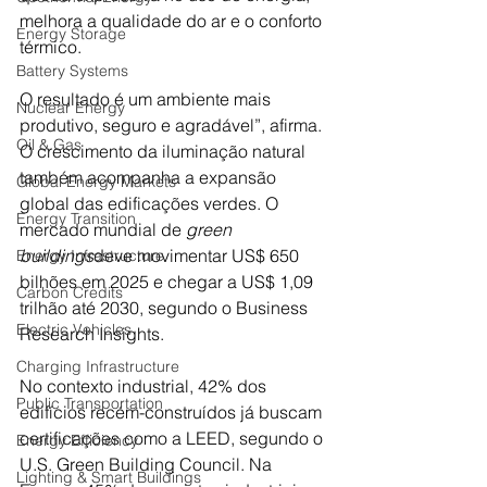
melhora a qualidade do ar e o conforto 
Energy Storage
térmico. 
Battery Systems
O resultado é um ambiente mais 
Nuclear Energy
produtivo, seguro e agradável”, afirma.
Oil & Gas
O crescimento da iluminação natural 
também acompanha a expansão 
Global Energy Markets
global das edificações verdes. O 
Energy Transition
mercado mundial de 
green 
buildings
deve movimentar US$ 650 
Energy Infrastructure
bilhões em 2025 e chegar a US$ 1,09 
Carbon Credits
trilhão até 2030, segundo o Business 
Electric Vehicles
Research Insights. 
Charging Infrastructure
No contexto industrial, 42% dos 
Public Transportation
edifícios recém-construídos já buscam 
certificações como a LEED, segundo o 
Energy Efficiency
U.S. Green Building Council. Na 
Lighting & Smart Buildings