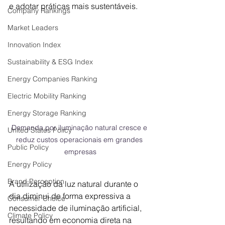
e adotar práticas mais sustentáveis. 
Company Rankings
Market Leaders
Innovation Index
Sustainability & ESG Index
Energy Companies Ranking
Electric Mobility Ranking
Energy Storage Ranking
Demanda por iluminação natural cresce e 
United States Policy
reduz custos operacionais em grandes 
Public Policy
empresas
Energy Policy
Brand Perception
A utilização da luz natural durante o 
dia diminui de forma expressiva a 
Consumer Choice
necessidade de iluminação artificial, 
Climate Policy
resultando em economia direta na 