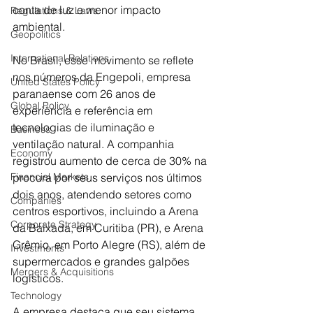
conta de luz e menor impacto 
Regulations & Laws
ambiental.
Geopolitics
International Relations
No Brasil, esse movimento se reflete 
nos números da Engepoli, empresa 
United States Policy
paranaense com 26 anos de 
Global Policy
experiência e referência em 
tecnologias de iluminação e 
Business
ventilação natural. A companhia 
Economy
registrou aumento de cerca de 30% na 
procura por seus serviços nos últimos 
Financial Markets
dois anos, atendendo setores como 
Companies
centros esportivos, incluindo a Arena 
Corporate Strategy
da Baixada, em Curitiba (PR), e Arena 
Grêmio, em Porto Alegre (RS), além de 
Investments
supermercados e grandes galpões 
Mergers & Acquisitions
logísticos.
Technology
A empresa destaca que seu sistema 