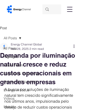
Post
All Posts
Energy Channel Global
All Posts
Nov 28, 2025
2 min read
Demanda por iluminação
Highlight
natural cresce e reduz
Latest News
custos operacionais em
Business & Technology
grandes empresas
Opinion & Columnists
A busca por soluções de iluminação 
Energy in Focus
natural tem crescido significativamente 
Videos
nos últimos anos, impulsionada pelo 
Mobility
desejo de reduzir custos operacionais 