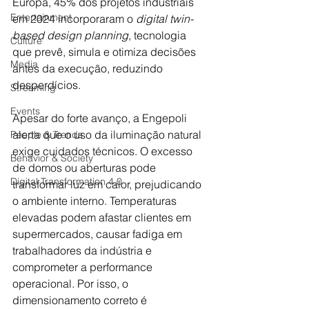
Europa, 45% dos projetos industriais 
Entertainment
em 2024 incorporaram o 
digital twin-
based design planning
, tecnologia 
Culture
que prevê, simula e otimiza decisões 
Media
antes da execução, reduzindo 
desperdícios.
Streaming
Events
Apesar do forte avanço, a Engepoli 
alerta que o uso da iluminação natural 
People & Trends
exige cuidados técnicos. O excesso 
Behavior & Society
de domos ou aberturas pode 
Digital Transformation 4.0
transformar luz em calor, prejudicando 
o ambiente interno. Temperaturas 
elevadas podem afastar clientes em 
supermercados, causar fadiga em 
trabalhadores da indústria e 
comprometer a performance 
operacional. Por isso, o 
dimensionamento correto é 