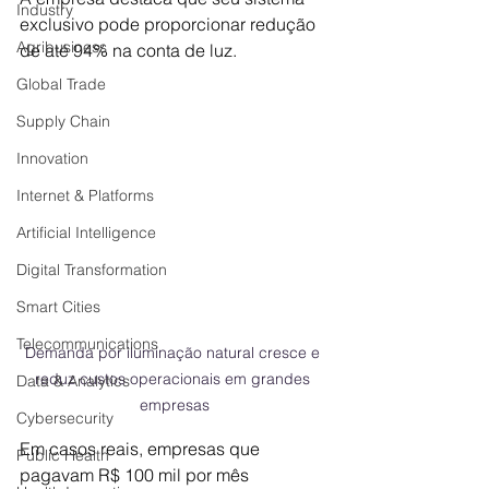
Industry
exclusivo pode proporcionar redução 
Agribusiness
de até 94% na conta de luz. 
Global Trade
Supply Chain
Innovation
Internet & Platforms
Artificial Intelligence
Digital Transformation
Smart Cities
Telecommunications
Demanda por iluminação natural cresce e 
reduz custos operacionais em grandes 
Data & Analytics
empresas
Cybersecurity
Em casos reais, empresas que 
Public Health
pagavam R$ 100 mil por mês 