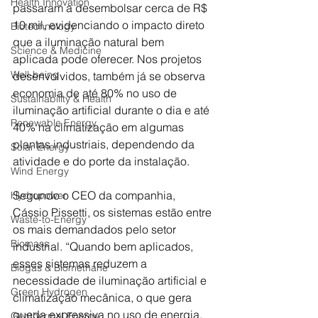
Health Innovation
passaram a desembolsar cerca de R$ 
10 mil, evidenciando o impacto direto 
Biotechnology
que a iluminação natural bem 
Science & Medicine
aplicada pode oferecer. Nos projetos 
Well-being
desenvolvidos, também já se observa 
economia de até 80% no uso de 
Sustainability & Health
iluminação artificial durante o dia e até 
Renewable Energy
40% na climatização em algumas 
plantas industriais, dependendo da 
Solar Energy
atividade e do porte da instalação.
Wind Energy
Segundo o CEO da companhia, 
Hydropower
Cássio Pissetti, os sistemas estão entre 
Waste-to-Energy
os mais demandados pelo setor 
Biomass
industrial. “Quando bem aplicados, 
esses sistemas reduzem a 
Biogas & Biomethane
necessidade de iluminação artificial e 
Green Hydrogen
climatização mecânica, o que gera 
queda expressiva no uso de energia, 
Geothermal Energy