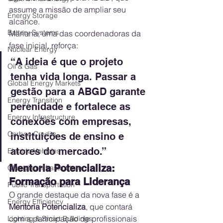
assume a missão de ampliar seu 
Energy Storage
alcance.
Battery Systems
Mariana, uma das coordenadoras da 
fase inicial, reforça:
Nuclear Energy
“A ideia é que o projeto 
Oil & Gas
tenha vida longa. Passar a 
Global Energy Markets
gestão para a ABGD garante 
Energy Transition
perenidade e fortalece as 
Energy Infrastructure
conexões com empresas, 
Carbon Credits
instituições de ensino e 
atores do mercado.”
Electric Vehicles
Mentoria Potencializa: 
Charging Infrastructure
Formação para Liderança
Public Transportation
O grande destaque da nova fase é a 
Energy Efficiency
Mentoria Potencializa
, que contará 
com a participação de profissionais 
Lighting & Smart Buildings