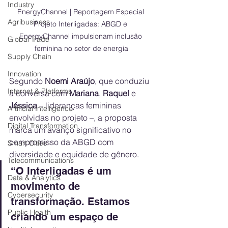
Industry
EnergyChannel | Reportagem Especial 
Agribusiness
Projeto Interligadas: ABGD e 
EnergyChannel impulsionam inclusão 
Global Trade
feminina no setor de energia
Supply Chain
Innovation
Segundo 
Noemi Araújo
, que conduziu 
Internet & Platforms
a conversa com 
Mariana
, 
Raquel
 e 
Jéssica
 – lideranças femininas 
Artificial Intelligence
envolvidas no projeto –, a proposta 
Digital Transformation
marca um avanço significativo no 
compromisso da ABGD com 
Smart Cities
diversidade e equidade de gênero.
Telecommunications
“O Interligadas é um 
Data & Analytics
movimento de 
Cybersecurity
transformação. Estamos 
Public Health
criando um espaço de 