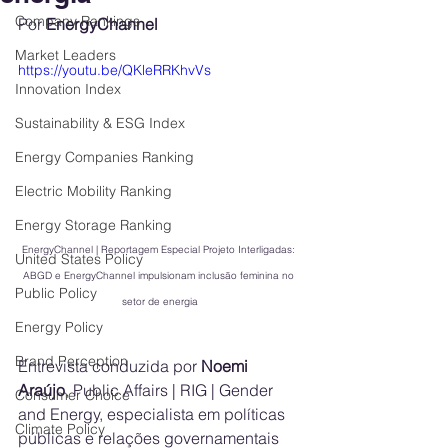
Company Rankings
Por 
EnergyChannel
Market Leaders
https://youtu.be/QKleRRKhvVs
Innovation Index
Sustainability & ESG Index
Energy Companies Ranking
Electric Mobility Ranking
Energy Storage Ranking
EnergyChannel | Reportagem Especial Projeto Interligadas: 
United States Policy
ABGD e EnergyChannel impulsionam inclusão feminina no 
Public Policy
setor de energia
Energy Policy
Brand Perception
Entrevista conduzida por 
Noemi 
Araújo
, Public Affairs | RIG | Gender 
Consumer Choice
and Energy, especialista em políticas 
Climate Policy
públicas e relações governamentais