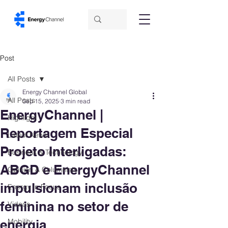
Post
All Posts
Energy Channel Global
All Posts
Sep 15, 2025
3 min read
EnergyChannel |
Highlight
Reportagem Especial
Latest News
Projeto Interligadas:
Business & Technology
ABGD e EnergyChannel
Opinion & Columnists
impulsionam inclusão
Energy in Focus
feminina no setor de
Videos
energia
Mobility