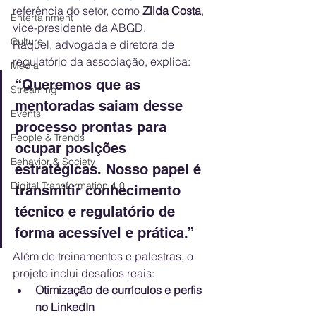
referência do setor, como 
Zilda Costa
, 
Entertainment
vice-presidente da ABGD.
Culture
Raquel, advogada e diretora de 
regulatório da associação, explica:
Media
“Queremos que as 
Streaming
mentoradas saiam desse 
Events
processo prontas para 
People & Trends
ocupar posições 
Behavior & Society
estratégicas. Nosso papel é 
Digital Transformation 4.0
transmitir conhecimento 
técnico e regulatório de 
forma acessível e prática.”
Além de treinamentos e palestras, o 
projeto inclui desafios reais:
Otimização de currículos e perfis 
no LinkedIn