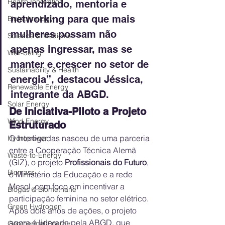
Health Innovation
aprendizado, mentoria e 
networking para que mais 
Biotechnology
mulheres possam não 
Science & Medicine
apenas ingressar, mas se 
Well-being
manter e crescer no setor de 
Sustainability & Health
energia”, destacou Jéssica, 
Renewable Energy
integrante da ABGD.
Solar Energy
De Iniciativa-Piloto a Projeto 
Wind Energy
Estruturado
O Interligadas nasceu de uma parceria 
Hydropower
entre a Cooperação Técnica Alemã 
Waste-to-Energy
(GIZ), o projeto 
Profissionais do Futuro
, 
Biomass
o Ministério da Educação e a rede 
Mesol, com foco em incentivar a 
Biogas & Biomethane
participação feminina no setor elétrico. 
Green Hydrogen
Após dois anos de ações, o projeto 
agora é liderado pela ABGD, que 
Geothermal Energy