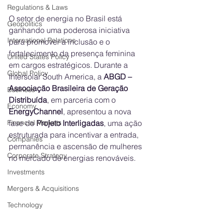
Regulations & Laws
O setor de energia no Brasil está 
Geopolitics
ganhando uma poderosa iniciativa 
International Relations
para promover a inclusão e o 
fortalecimento da presença feminina 
United States Policy
em cargos estratégicos. Durante a 
Global Policy
Intersolar South America, a 
ABGD – 
Associação Brasileira de Geração 
Business
Distribuída
, em parceria com o 
Economy
EnergyChannel
, apresentou a nova 
fase do 
Projeto Interligadas
, uma ação 
Financial Markets
estruturada para incentivar a entrada, 
Companies
permanência e ascensão de mulheres 
Corporate Strategy
no mercado de energias renováveis.
Investments
Mergers & Acquisitions
Technology